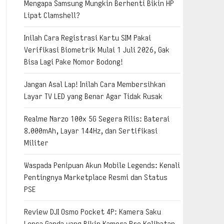
Mengapa Samsung Mungkin Berhenti Bikin HP
Lipat Clamshell?
Inilah Cara Registrasi Kartu SIM Pakai
Verifikasi Biometrik Mulai 1 Juli 2026, Gak
Bisa Lagi Pake Nomor Bodong!
Jangan Asal Lap! Inilah Cara Membersihkan
Layar TV LED yang Benar Agar Tidak Rusak
Realme Narzo 100x 5G Segera Rilis: Baterai
8.000mAh, Layar 144Hz, dan Sertifikasi
Militer
Waspada Penipuan Akun Mobile Legends: Kenali
Pentingnya Marketplace Resmi dan Status
PSE
Review DJI Osmo Pocket 4P: Kamera Saku
Lensa Ganda yang Bikin Kamera Pro Kelihatan