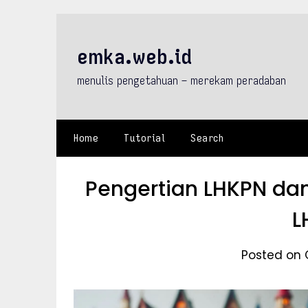
Skip
to
content
emka.web.id
menulis pengetahuan – merekam peradaban
Home
Tutorial
Search
Pengertian LHKPN dan
L
Posted on 