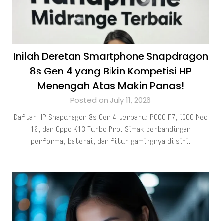
Inilah Deretan Smartphone Snapdragon
8s Gen 4 yang Bikin Kompetisi HP
Menengah Atas Makin Panas!
Posted on July 11, 2026
Daftar HP Snapdragon 8s Gen 4 terbaru: POCO F7, iQOO Neo
10, dan Oppo K13 Turbo Pro. Simak perbandingan
performa, baterai, dan fitur gamingnya di sini.