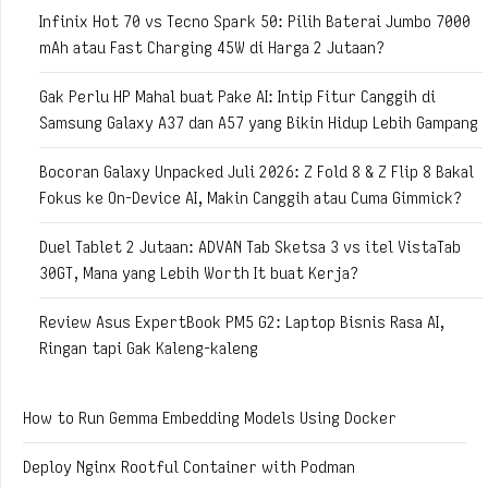
Infinix Hot 70 vs Tecno Spark 50: Pilih Baterai Jumbo 7000
mAh atau Fast Charging 45W di Harga 2 Jutaan?
Gak Perlu HP Mahal buat Pake AI: Intip Fitur Canggih di
Samsung Galaxy A37 dan A57 yang Bikin Hidup Lebih Gampang
Bocoran Galaxy Unpacked Juli 2026: Z Fold 8 & Z Flip 8 Bakal
Fokus ke On-Device AI, Makin Canggih atau Cuma Gimmick?
Duel Tablet 2 Jutaan: ADVAN Tab Sketsa 3 vs itel VistaTab
30GT, Mana yang Lebih Worth It buat Kerja?
Review Asus ExpertBook PM5 G2: Laptop Bisnis Rasa AI,
Ringan tapi Gak Kaleng-kaleng
How to Run Gemma Embedding Models Using Docker
Deploy Nginx Rootful Container with Podman