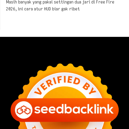
Masih banyak yang pakai settingan dua jari di Free Fire
2026, ini cara atur HUD biar gak ribet