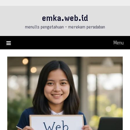
Skip
to
emka.web.id
content
menulis pengetahuan – merekam peradaban
Menu