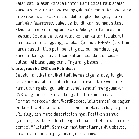
Salah satu alasan kenapa konten kami cepat naik adalah
karena struktur artikelnya nggak main-main. Artikel yang
dihasilkan WordRocket itu udah lengkap banget, mulai
dari
Key Takeaways
, tabel perbandingan, sampai sitasi
atau referensi di bagian bawah. Adanya referensi ini
ngebuat Google percaya kalau konten kalian itu akurat
dan bisa dipertanggungjawabkan (prinsip E-E-A-T). Kalian
harus pastiin tiap poin penting ada sumber datanya,
karena itu ngebuat tulisan kalian beda dari sekadar
tulisan AI biasa yang cuma “ngarang bebas”.
Integrasi ke CMS dan Publikasi
Setelah artikel-artikel tadi beres digenerate, langkah
terakhir adalah mindahin konten tersebut ke website.
Kami udah ngebangun admin panel sendiri menggunakan
CMS yang simpel. Kalian tinggal salin konten dalam
format Markdown dari WordRocket, lalu tempel ke bagian
editor di website kalian. Isi semua metadata kayak judul,
URL slug, dan meta description-nya. Pastikan semua
gambar juga ter-upload dengan benar sebelum kalian klik
tombol “Publish”. Semakin rapi tampilannya di website,
bakal makin betah juga orang ngebacanya.