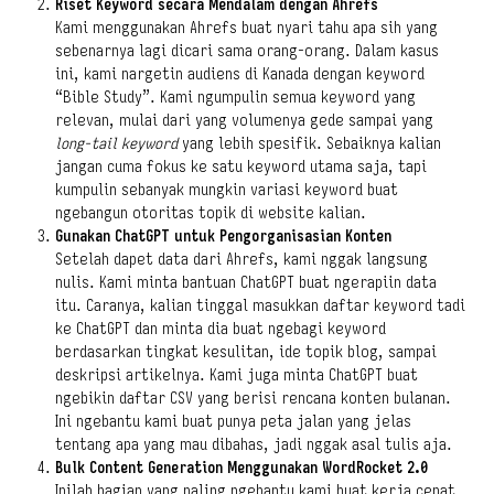
Riset Keyword secara Mendalam dengan Ahrefs
Kami menggunakan Ahrefs buat nyari tahu apa sih yang
sebenarnya lagi dicari sama orang-orang. Dalam kasus
ini, kami nargetin audiens di Kanada dengan keyword
“Bible Study”. Kami ngumpulin semua keyword yang
relevan, mulai dari yang volumenya gede sampai yang
long-tail keyword
yang lebih spesifik. Sebaiknya kalian
jangan cuma fokus ke satu keyword utama saja, tapi
kumpulin sebanyak mungkin variasi keyword buat
ngebangun otoritas topik di website kalian.
Gunakan ChatGPT untuk Pengorganisasian Konten
Setelah dapet data dari Ahrefs, kami nggak langsung
nulis. Kami minta bantuan ChatGPT buat ngerapiin data
itu. Caranya, kalian tinggal masukkan daftar keyword tadi
ke ChatGPT dan minta dia buat ngebagi keyword
berdasarkan tingkat kesulitan, ide topik blog, sampai
deskripsi artikelnya. Kami juga minta ChatGPT buat
ngebikin daftar CSV yang berisi rencana konten bulanan.
Ini ngebantu kami buat punya peta jalan yang jelas
tentang apa yang mau dibahas, jadi nggak asal tulis aja.
Bulk Content Generation Menggunakan WordRocket 2.0
Inilah bagian yang paling ngebantu kami buat kerja cepat.