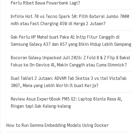
Perlu Ribet Bawa Powerbank Lagi?
Infinix Hot 70 vs Tecno Spark 50: Pilih Baterai Jumbo 7000
mAh atau Fast Charging 45W di Harga 2 Jutaan?
Gak Perlu HP Mahal buat Pake AI: Intip Fitur Canggih di
Samsung Galaxy A37 dan A57 yang Bikin Hidup Lebih Gampang
Bocoran Galaxy Unpacked Juli 2026: Z Fold 8 & Z Flip 8 Bakal
Fokus ke On-Device AI, Makin Canggih atau Cuma Gimmick?
Duel Tablet 2 Jutaan: ADVAN Tab Sketsa 3 vs itel VistaTab
30GT, Mana yang Lebih Worth It buat Kerja?
Review Asus ExpertBook PM5 G2: Laptop Bisnis Rasa AI,
Ringan tapi Gak Kaleng-kaleng
How to Run Gemma Embedding Models Using Docker