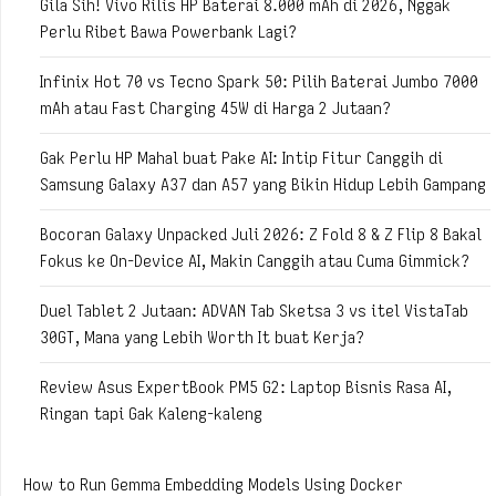
Gila Sih! Vivo Rilis HP Baterai 8.000 mAh di 2026, Nggak
Perlu Ribet Bawa Powerbank Lagi?
Infinix Hot 70 vs Tecno Spark 50: Pilih Baterai Jumbo 7000
mAh atau Fast Charging 45W di Harga 2 Jutaan?
Gak Perlu HP Mahal buat Pake AI: Intip Fitur Canggih di
Samsung Galaxy A37 dan A57 yang Bikin Hidup Lebih Gampang
Bocoran Galaxy Unpacked Juli 2026: Z Fold 8 & Z Flip 8 Bakal
Fokus ke On-Device AI, Makin Canggih atau Cuma Gimmick?
Duel Tablet 2 Jutaan: ADVAN Tab Sketsa 3 vs itel VistaTab
30GT, Mana yang Lebih Worth It buat Kerja?
Review Asus ExpertBook PM5 G2: Laptop Bisnis Rasa AI,
Ringan tapi Gak Kaleng-kaleng
How to Run Gemma Embedding Models Using Docker