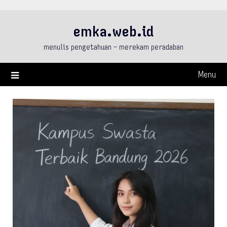
Skip
to
emka.web.id
content
menulis pengetahuan – merekam peradaban
Menu