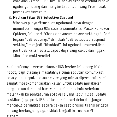
colokkan kembali USB-nya. Windows secara otomatis bakal
ngebangun ulang dan menginstal driver yang fresh buat
perangkat tersebut.
Matikan Fitur USB Selective Suspend
Windows punya fitur buat ngehemat daya dengan
mematikan fungsi USB secara sementara. Masuk ke Power
Options, lalu cari “Change advanced power settings”. Cari
bagian “USB settings” dan ubah “USB selective suspend
setting” menjadi “Disabled”. Ini ngebantu memastikan
port USB kalian selalu dapet daya yang cukup dan nggak
tiba-tiba mati sendiri.
Kesimpulannya, error Unknown USB Device ini emang bikin
repot, tapi biasanya masalahnya cuma seputar komunikasi
data yang terputus atau driver yang minta diperbarui. Kami
sangat merekomendasikan kalian untuk selalu melakukan
pengecekan dari sisi hardware terlebih dahulu sebelum
melangkah ke pengaturan software yang lebih ribet. Selalu
pastikan juga port USB kalian bersih dari debu dan jangan
mencabut perangkat secara paksa saat proses transfer data
sedang berlangsung agar tidak terjadi kerusakan file
sistem.