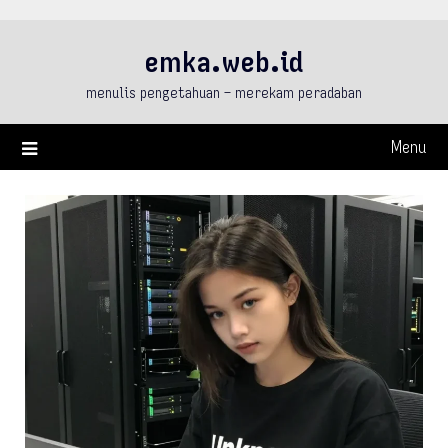
Skip
to
emka.web.id
content
menulis pengetahuan – merekam peradaban
Menu