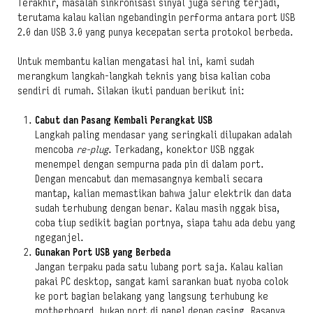
Terakhir, masalah sinkronisasi sinyal juga sering terjadi,
terutama kalau kalian ngebandingin performa antara port USB
2.0 dan USB 3.0 yang punya kecepatan serta protokol berbeda.
Untuk membantu kalian mengatasi hal ini, kami sudah
merangkum langkah-langkah teknis yang bisa kalian coba
sendiri di rumah. Silakan ikuti panduan berikut ini:
Cabut dan Pasang Kembali Perangkat USB
Langkah paling mendasar yang seringkali dilupakan adalah
mencoba
re-plug
. Terkadang, konektor USB nggak
menempel dengan sempurna pada pin di dalam port.
Dengan mencabut dan memasangnya kembali secara
mantap, kalian memastikan bahwa jalur elektrik dan data
sudah terhubung dengan benar. Kalau masih nggak bisa,
coba tiup sedikit bagian portnya, siapa tahu ada debu yang
ngeganjel.
Gunakan Port USB yang Berbeda
Jangan terpaku pada satu lubang port saja. Kalau kalian
pakai PC desktop, sangat kami sarankan buat nyoba colok
ke port bagian belakang yang langsung terhubung ke
motherboard, bukan port di panel depan casing. Rasanya