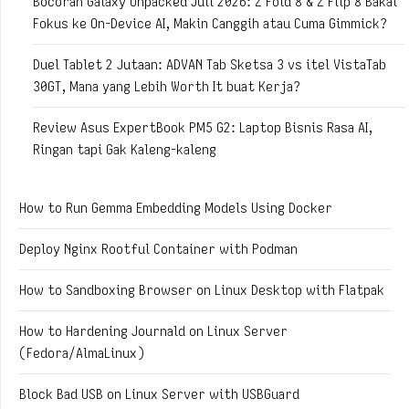
Bocoran Galaxy Unpacked Juli 2026: Z Fold 8 & Z Flip 8 Bakal
Fokus ke On-Device AI, Makin Canggih atau Cuma Gimmick?
Duel Tablet 2 Jutaan: ADVAN Tab Sketsa 3 vs itel VistaTab
30GT, Mana yang Lebih Worth It buat Kerja?
Review Asus ExpertBook PM5 G2: Laptop Bisnis Rasa AI,
Ringan tapi Gak Kaleng-kaleng
How to Run Gemma Embedding Models Using Docker
Deploy Nginx Rootful Container with Podman
How to Sandboxing Browser on Linux Desktop with Flatpak
How to Hardening Journald on Linux Server
(Fedora/AlmaLinux)
Block Bad USB on Linux Server with USBGuard