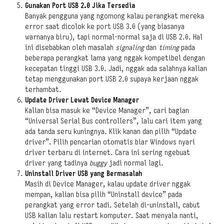
Gunakan Port USB 2.0 Jika Tersedia
Banyak pengguna yang ngomong kalau perangkat mereka
error saat dicolok ke port USB 3.0 (yang biasanya
warnanya biru), tapi normal-normal saja di USB 2.0. Hal
ini disebabkan oleh masalah
signaling
dan
timing
pada
beberapa perangkat lama yang nggak kompetibel dengan
kecepatan tinggi USB 3.0. Jadi, nggak ada salahnya kalian
tetap menggunakan port USB 2.0 supaya kerjaan nggak
terhambat.
Update Driver Lewat Device Manager
Kalian bisa masuk ke “Device Manager”, cari bagian
“Universal Serial Bus controllers”, lalu cari item yang
ada tanda seru kuningnya. Klik kanan dan pilih “Update
driver”. Pilih pencarian otomatis biar Windows nyari
driver terbaru di internet. Cara ini sering ngebuat
driver yang tadinya
buggy
jadi normal lagi.
Uninstall Driver USB yang Bermasalah
Masih di Device Manager, kalau update driver nggak
mempan, kalian bisa pilih “Uninstall device” pada
perangkat yang error tadi. Setelah di-uninstall, cabut
USB kalian lalu restart komputer. Saat menyala nanti,