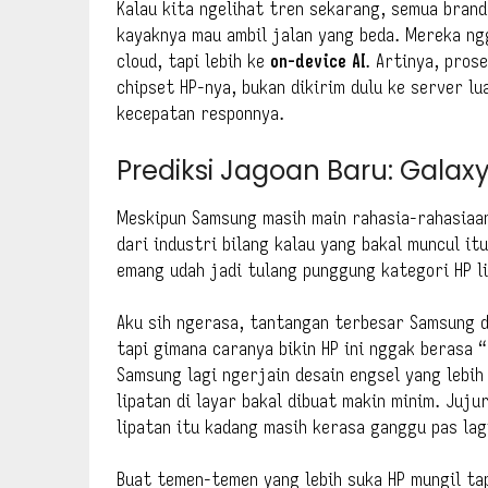
Kalau kita ngelihat tren sekarang, semua brand 
kayaknya mau ambil jalan yang beda. Mereka ng
cloud, tapi lebih ke
on-device AI
. Artinya, prose
chipset HP-nya, bukan dikirim dulu ke server lu
kecepatan responnya.
Prediksi Jagoan Baru: Galaxy 
Meskipun Samsung masih main rahasia-rahasiaan
dari industri bilang kalau yang bakal muncul it
emang udah jadi tulang punggung kategori HP l
Aku sih ngerasa, tantangan terbesar Samsung di
tapi gimana caranya bikin HP ini nggak berasa 
Samsung lagi ngerjain desain engsel yang lebih
lipatan di layar bakal dibuat makin minim. Juju
lipatan itu kadang masih kerasa ganggu pas lag
Buat temen-temen yang lebih suka HP mungil ta