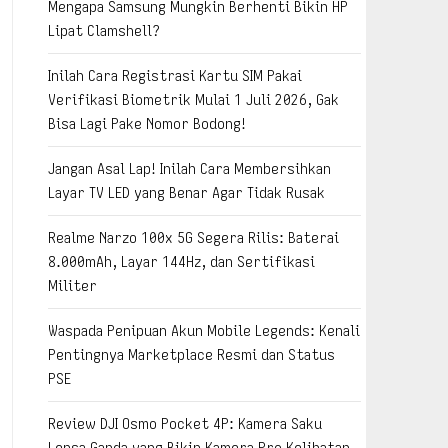
Mengapa Samsung Mungkin Berhenti Bikin HP
Lipat Clamshell?
Inilah Cara Registrasi Kartu SIM Pakai
Verifikasi Biometrik Mulai 1 Juli 2026, Gak
Bisa Lagi Pake Nomor Bodong!
Jangan Asal Lap! Inilah Cara Membersihkan
Layar TV LED yang Benar Agar Tidak Rusak
Realme Narzo 100x 5G Segera Rilis: Baterai
8.000mAh, Layar 144Hz, dan Sertifikasi
Militer
Waspada Penipuan Akun Mobile Legends: Kenali
Pentingnya Marketplace Resmi dan Status
PSE
Review DJI Osmo Pocket 4P: Kamera Saku
Lensa Ganda yang Bikin Kamera Pro Kelihatan