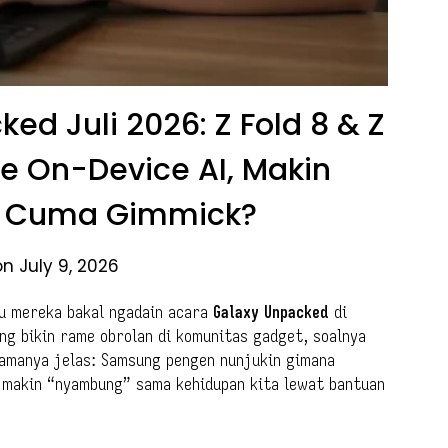
ed Juli 2026: Z Fold 8 & Z
 ke On-Device AI, Makin
u Cuma Gimmick?
n July 9, 2026
u mereka bakal ngadain acara
Galaxy Unpacked
di
ung bikin rame obrolan di komunitas gadget, soalnya
utamanya jelas: Samsung pengen nunjukin gimana
a makin “nyambung” sama kehidupan kita lewat bantuan