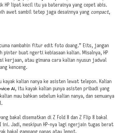
k HP lipat kecil itu ya baterainya yang cepet abis.
ebih awet sambil tetep jaga desainnya yang
compact
,
 cuma nambahin fitur edit foto doang.” Eits, jangan
bih pinter buat ngerti kebiasaan kalian. Misalnya, HP
asi kerjaan, atau gimana cara kalian nyusun jadwal
yang kenceng.
u kayak kalian nanya ke asisten lewat telepon. Kalian
vice AI
, itu kayak kalian punya asisten pribadi yang
g kalian mau bahkan sebelum kalian nanya, dan semuanya
l.
ng bakal disematkan di Z Fold 8 dan Z Flip 8 bakal
 ini. Jadi, meskipun HP-nya lagi ngerjain tugas berat
gak bakal gampang panas atau lemot.