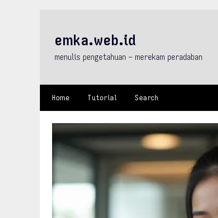
Skip
to
content
emka.web.id
menulis pengetahuan – merekam peradaban
Home
Tutorial
Search