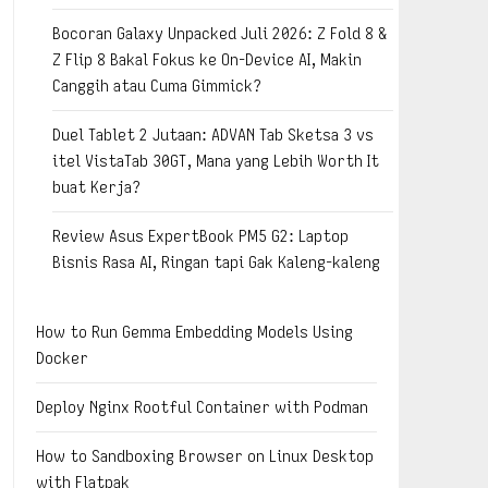
Bocoran Galaxy Unpacked Juli 2026: Z Fold 8 &
Z Flip 8 Bakal Fokus ke On-Device AI, Makin
Canggih atau Cuma Gimmick?
Duel Tablet 2 Jutaan: ADVAN Tab Sketsa 3 vs
itel VistaTab 30GT, Mana yang Lebih Worth It
buat Kerja?
Review Asus ExpertBook PM5 G2: Laptop
Bisnis Rasa AI, Ringan tapi Gak Kaleng-kaleng
How to Run Gemma Embedding Models Using
Docker
Deploy Nginx Rootful Container with Podman
How to Sandboxing Browser on Linux Desktop
with Flatpak