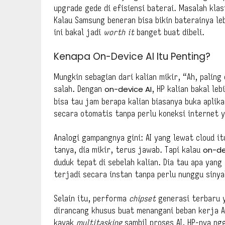
upgrade gede di efisiensi baterai. Masalah klasi
Kalau Samsung beneran bisa bikin baterainya l
ini bakal jadi
worth it
banget buat dibeli.
Kenapa On-Device AI Itu Penting?
Mungkin sebagian dari kalian mikir, “Ah, paling
salah. Dengan
on-device AI
, HP kalian bakal le
bisa tau jam berapa kalian biasanya buka aplik
secara otomatis tanpa perlu koneksi internet 
Analogi gampangnya gini: AI yang lewat cloud it
tanya, dia mikir, terus jawab. Tapi kalau
on-de
duduk tepat di sebelah kalian. Dia tau apa yan
terjadi secara instan tanpa perlu nunggu sinya
Selain itu, performa
chipset
generasi terbaru ya
dirancang khusus buat menangani beban kerja AI
kayak
multitasking
sambil proses AI, HP-nya ng