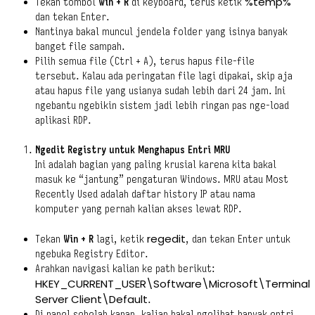
%temp%
Tekan tombol
Win + R
di keyboard, terus ketik
dan tekan Enter.
Nantinya bakal muncul jendela folder yang isinya banyak
banget file sampah.
Pilih semua file (Ctrl + A), terus hapus file-file
tersebut. Kalau ada peringatan file lagi dipakai, skip aja
atau hapus file yang usianya sudah lebih dari 24 jam. Ini
ngebantu ngebikin sistem jadi lebih ringan pas nge-load
aplikasi RDP.
Ngedit Registry untuk Menghapus Entri MRU
Ini adalah bagian yang paling krusial karena kita bakal
masuk ke “jantung” pengaturan Windows. MRU atau Most
Recently Used adalah daftar history IP atau nama
komputer yang pernah kalian akses lewat RDP.
regedit
Tekan
Win + R
lagi, ketik
, dan tekan Enter untuk
ngebuka Registry Editor.
Arahkan navigasi kalian ke path berikut:
HKEY_CURRENT_USER\Software\Microsoft\Terminal
Server Client\Default
.
Di panel sebelah kanan, kalian bakal ngelihat banyak entri