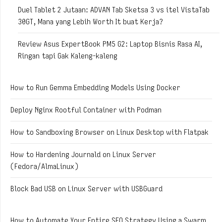
Duel Tablet 2 Jutaan: ADVAN Tab Sketsa 3 vs itel VistaTab
30GT, Mana yang Lebih Worth It buat Kerja?
Review Asus ExpertBook PM5 G2: Laptop Bisnis Rasa AI,
Ringan tapi Gak Kaleng-kaleng
How to Run Gemma Embedding Models Using Docker
Deploy Nginx Rootful Container with Podman
How to Sandboxing Browser on Linux Desktop with Flatpak
How to Hardening Journald on Linux Server
(Fedora/AlmaLinux)
Block Bad USB on Linux Server with USBGuard
How to Automate Your Entire SEO Strategy Using a Swarm