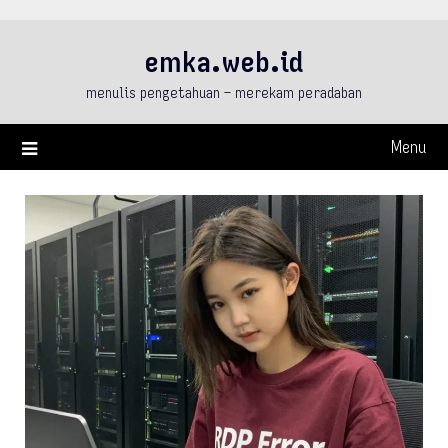
Skip
to
emka.web.id
content
menulis pengetahuan – merekam peradaban
Menu