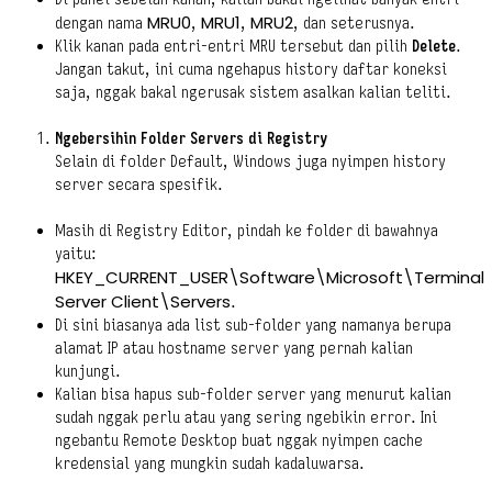
MRU0
MRU1
MRU2
dengan nama
,
,
, dan seterusnya.
Klik kanan pada entri-entri MRU tersebut dan pilih
Delete
.
Jangan takut, ini cuma ngehapus history daftar koneksi
saja, nggak bakal ngerusak sistem asalkan kalian teliti.
Ngebersihin Folder Servers di Registry
Selain di folder Default, Windows juga nyimpen history
server secara spesifik.
Masih di Registry Editor, pindah ke folder di bawahnya
yaitu:
HKEY_CURRENT_USER\Software\Microsoft\Terminal
Server Client\Servers
.
Di sini biasanya ada list sub-folder yang namanya berupa
alamat IP atau hostname server yang pernah kalian
kunjungi.
Kalian bisa hapus sub-folder server yang menurut kalian
sudah nggak perlu atau yang sering ngebikin error. Ini
ngebantu Remote Desktop buat nggak nyimpen cache
kredensial yang mungkin sudah kadaluwarsa.