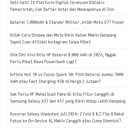
Hati-hati! 22 Platform Digital Terancam Diblokir
Pemerintah, Cek Daftar Hotel dan Maskapainya di Sini
Baterai 7.000mAh & Standar Militer, Inilah Moto G77 Power
Inilah Cara Shopee dan Meta Bikin Kalian Makin Gampang
Dapat Cuan Afiliasi Instagram Tanpa Ribet
Gila Sih! Vivo Rilis HP Baterai 8.000 mAh di 2026, Nggak
Perlu Ribet Bawa Powerbank Lagi?
Infinix Hot 70 vs Tecno Spark 50: Pilih Baterai Jumbo 7000
mAh atau Fast Charging 45W di Harga 2 Jutaan?
Gak Perlu HP Mahal buat Pake AI: Intip Fitur Canggih di
Samsung Galaxy A37 dan A57 yang Bikin Hidup Lebih Gampang
Bocoran Galaxy Unpacked Juli 2026: Z Fold 8 & Z Flip 8 Bakal
Fokus ke On-Device AI, Makin Canggih atau Cuma Gimmick?