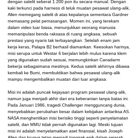
dengan satelit seberat 1.200 pon itu secara manual. Dengan
kaki terkunci pada harness di teluk muatan pesawat ulang-alik,
Allen memegang satelit di atas kepalanya sementara Gardner
memasang pelat pemasangan. Momen ini, yang terekam
dalam video luar biasa, menunjukkan seorang manusia
memanipulasi benda raksasa di ruang angkasa, sebuah
prestasi yang nyaris tak terbayangkan. Setelah enam jam
kerja keras, Palapa B2 berhasil diamankan. Keesokan harinya,
misi serupa untuk Westar 6 berjalan lebih mulus karena klem
yang digunakan sudah sesuai, memungkinkan Canadarm
bekerja sebagaimana mestinya. Kedua satelit akhirnya dibawa
kembali ke Bumi, membuktikan bahwa pesawat ulang-alik
mampu mengembalikan muatan dari luar angkasa.
Misi ini adalah puncak kejayaan program pesawat ulang-alik,
namun juga menjadi akhir dari era keberanian tanpa batas ini.
Pada Januari 1986, tragedi Challenger mengguncang dunia,
menyebabkan perubahan besar dalam kebijakan antariksa AS.
NASA menghentikan misi berisiko tinggi seperti penyelamatan
satelit, dan MMU tidak pernah digunakan lagi. Meski tujuan
misi ini adalah menyelamatkan aset finansial, kisah Joseph
Allen dan krunya tetap menjadi tonggak epik dalam sejarah