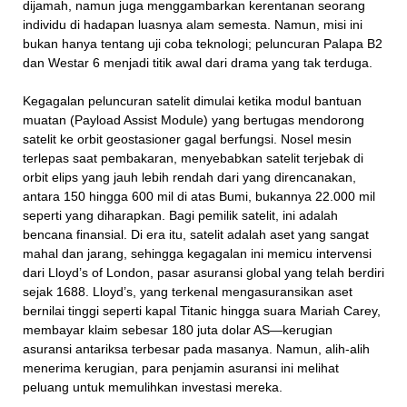
dijamah, namun juga menggambarkan kerentanan seorang
individu di hadapan luasnya alam semesta. Namun, misi ini
bukan hanya tentang uji coba teknologi; peluncuran Palapa B2
dan Westar 6 menjadi titik awal dari drama yang tak terduga.
Kegagalan peluncuran satelit dimulai ketika modul bantuan
muatan (Payload Assist Module) yang bertugas mendorong
satelit ke orbit geostasioner gagal berfungsi. Nosel mesin
terlepas saat pembakaran, menyebabkan satelit terjebak di
orbit elips yang jauh lebih rendah dari yang direncanakan,
antara 150 hingga 600 mil di atas Bumi, bukannya 22.000 mil
seperti yang diharapkan. Bagi pemilik satelit, ini adalah
bencana finansial. Di era itu, satelit adalah aset yang sangat
mahal dan jarang, sehingga kegagalan ini memicu intervensi
dari Lloyd’s of London, pasar asuransi global yang telah berdiri
sejak 1688. Lloyd’s, yang terkenal mengasuransikan aset
bernilai tinggi seperti kapal Titanic hingga suara Mariah Carey,
membayar klaim sebesar 180 juta dolar AS—kerugian
asuransi antariksa terbesar pada masanya. Namun, alih-alih
menerima kerugian, para penjamin asuransi ini melihat
peluang untuk memulihkan investasi mereka.