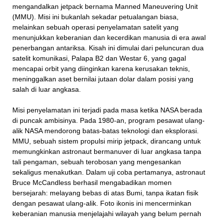
mengandalkan jetpack bernama Manned Maneuvering Unit
(MMU). Misi ini bukanlah sekadar petualangan biasa,
melainkan sebuah operasi penyelamatan satelit yang
menunjukkan keberanian dan kecerdikan manusia di era awal
penerbangan antariksa. Kisah ini dimulai dari peluncuran dua
satelit komunikasi, Palapa B2 dan Westar 6, yang gagal
mencapai orbit yang diinginkan karena kerusakan teknis,
meninggalkan aset bernilai jutaan dolar dalam posisi yang
salah di luar angkasa.
Misi penyelamatan ini terjadi pada masa ketika NASA berada
di puncak ambisinya. Pada 1980-an, program pesawat ulang-
alik NASA mendorong batas-batas teknologi dan eksplorasi.
MMU, sebuah sistem propulsi mirip jetpack, dirancang untuk
memungkinkan astronaut bermanuver di luar angkasa tanpa
tali pengaman, sebuah terobosan yang mengesankan
sekaligus menakutkan. Dalam uji coba pertamanya, astronaut
Bruce McCandless berhasil mengabadikan momen
bersejarah: melayang bebas di atas Bumi, tanpa ikatan fisik
dengan pesawat ulang-alik. Foto ikonis ini mencerminkan
keberanian manusia menjelajahi wilayah yang belum pernah