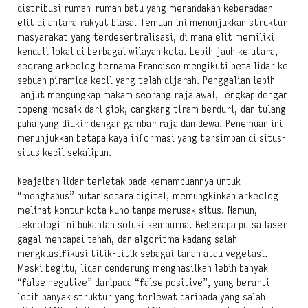
distribusi rumah-rumah batu yang menandakan keberadaan
elit di antara rakyat biasa. Temuan ini menunjukkan struktur
masyarakat yang terdesentralisasi, di mana elit memiliki
kendali lokal di berbagai wilayah kota. Lebih jauh ke utara,
seorang arkeolog bernama Francisco mengikuti peta lidar ke
sebuah piramida kecil yang telah dijarah. Penggalian lebih
lanjut mengungkap makam seorang raja awal, lengkap dengan
topeng mosaik dari giok, cangkang tiram berduri, dan tulang
paha yang diukir dengan gambar raja dan dewa. Penemuan ini
menunjukkan betapa kaya informasi yang tersimpan di situs-
situs kecil sekalipun.
Keajaiban lidar terletak pada kemampuannya untuk
“menghapus” hutan secara digital, memungkinkan arkeolog
melihat kontur kota kuno tanpa merusak situs. Namun,
teknologi ini bukanlah solusi sempurna. Beberapa pulsa laser
gagal mencapai tanah, dan algoritma kadang salah
mengklasifikasi titik-titik sebagai tanah atau vegetasi.
Meski begitu, lidar cenderung menghasilkan lebih banyak
“false negative” daripada “false positive”, yang berarti
lebih banyak struktur yang terlewat daripada yang salah