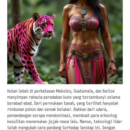
Hutan lebat di perbatasan Meksiko, Guatemala, dan Belize
menyimpan rahasia peradaban kuno yang tersembunyi selama
berabad-abad. Dari permukaan tanah, yang terlihat hanyalah
rimbunan pohon dan semak belukar. Bahkan dari udara,
pemandangan serupa mendominasi, membuat para arkeolog
kesulitan menemukan jejak masa lalu. Namun, teknologi lidar
telah mengubah cara pandang terhadap lanskap ini. Dengan