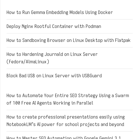
How to Run Gemma Embedding Models Using Docker
Deploy Nginx Rootful Container with Podman
How to Sandboxing Browser on Linux Desktop with Flatpak
How to Hardening Journald on Linux Server
(Fedora/AlmaLinux)
Block Bad USB on Linux Server with USBGuard
How to Automate Your Entire SEO Strategy Using a Swarm
of 100 Free AI Agents Working in Parallel
How to create professional presentations easily using
NotebookLM’s AI power for school projects and beyond
How to Master SEO Automation with Google Gemini 3.1