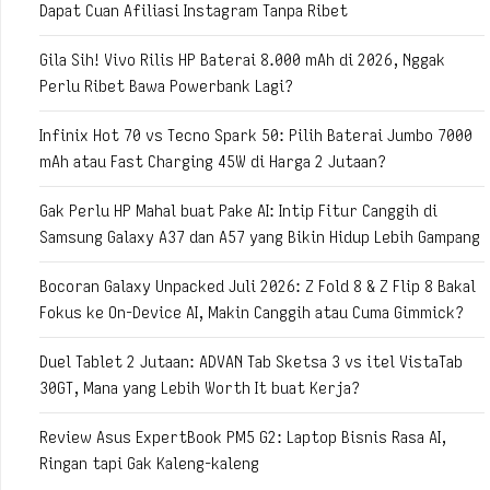
Dapat Cuan Afiliasi Instagram Tanpa Ribet
Gila Sih! Vivo Rilis HP Baterai 8.000 mAh di 2026, Nggak
Perlu Ribet Bawa Powerbank Lagi?
Infinix Hot 70 vs Tecno Spark 50: Pilih Baterai Jumbo 7000
mAh atau Fast Charging 45W di Harga 2 Jutaan?
Gak Perlu HP Mahal buat Pake AI: Intip Fitur Canggih di
Samsung Galaxy A37 dan A57 yang Bikin Hidup Lebih Gampang
Bocoran Galaxy Unpacked Juli 2026: Z Fold 8 & Z Flip 8 Bakal
Fokus ke On-Device AI, Makin Canggih atau Cuma Gimmick?
Duel Tablet 2 Jutaan: ADVAN Tab Sketsa 3 vs itel VistaTab
30GT, Mana yang Lebih Worth It buat Kerja?
Review Asus ExpertBook PM5 G2: Laptop Bisnis Rasa AI,
Ringan tapi Gak Kaleng-kaleng