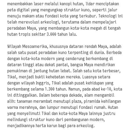
menembakkan laser melalui kanopi hutan, lidar menciptakan
peta digital yang mengungkap struktur kuno, seperti jalur
menuju makam atau fondasi kota yang terkubur. Teknologi ini
telah merevolusi arkeologi, terutama dalam mempelajari
peradaban Maya, yang membangun kota-kota megah di tengah
hutan tropis sekitar 3.000 tahun lalu.
Wilayah Mesoamerika, khususnya dataran rendah Maya, adalah
salah satu pusat peradaban kuno terpenting di dunia. Berbeda
dengan kota-kota modern yang cenderung berkembang di
dataran tinggi atau dekat pantai, bangsa Maya mendirikan
pemukiman di jantung hutan lebat. Salah satu kota terbesar,
Tikal, menjadi bukti kehebatan mereka. Luasnya setara
dengan wilayah Inggris, Tikal adalah pusat kehidupan yang
berkembang selama 1.300 tahun. Namun, pada abad ke-10, kota
ini ditinggalkan. Dalam beberapa dekade, alam mengambil
alih: tanaman merambat menutupi plaza, piramida kehilangan
warna merahnya, dan lumpur menutupi fondasi rumah. Hutan
yang menyelimuti Tikal dan kota-kota Maya lainnya justru
melindungi struktur kuno dari pembangunan modern,
menjadikannya harta karun bagi para arkeolog.