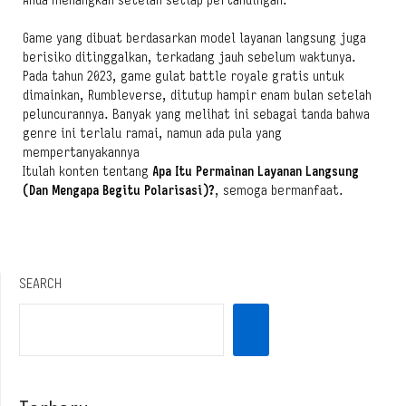
Anda menangkan setelah setiap pertandingan.
Game yang dibuat berdasarkan model layanan langsung juga
berisiko ditinggalkan, terkadang jauh sebelum waktunya.
Pada tahun 2023, game gulat battle royale gratis untuk
dimainkan, Rumbleverse, ditutup hampir enam bulan setelah
peluncurannya. Banyak yang melihat ini sebagai tanda bahwa
genre ini terlalu ramai, namun ada pula yang
mempertanyakannya
Itulah konten tentang
Apa Itu Permainan Layanan Langsung
(Dan Mengapa Begitu Polarisasi)?
, semoga bermanfaat.
SEARCH