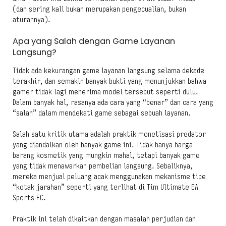
(dan sering kali bukan merupakan pengecualian, bukan
aturannya).
Apa yang Salah dengan Game Layanan
Langsung?
Tidak ada kekurangan game layanan langsung selama dekade
terakhir, dan semakin banyak bukti yang menunjukkan bahwa
gamer tidak lagi menerima model tersebut seperti dulu.
Dalam banyak hal, rasanya ada cara yang “benar” dan cara yang
“salah” dalam mendekati game sebagai sebuah layanan.
Salah satu kritik utama adalah praktik monetisasi predator
yang diandalkan oleh banyak game ini. Tidak hanya harga
barang kosmetik yang mungkin mahal, tetapi banyak game
yang tidak menawarkan pembelian langsung. Sebaliknya,
mereka menjual peluang acak menggunakan mekanisme tipe
“kotak jarahan” seperti yang terlihat di Tim Ultimate EA
Sports FC.
Praktik ini telah dikaitkan dengan masalah perjudian dan