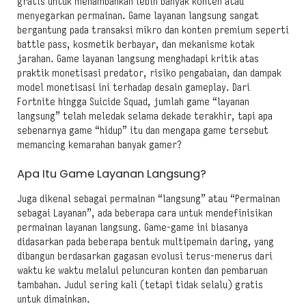
gratis untuk menambahkan lebih banyak konten atau
menyegarkan permainan. Game layanan langsung sangat
bergantung pada transaksi mikro dan konten premium seperti
battle pass, kosmetik berbayar, dan mekanisme kotak
jarahan. Game layanan langsung menghadapi kritik atas
praktik monetisasi predator, risiko pengabaian, dan dampak
model monetisasi ini terhadap desain gameplay. Dari
Fortnite hingga Suicide Squad, jumlah game “layanan
langsung” telah meledak selama dekade terakhir, tapi apa
sebenarnya game “hidup” itu dan mengapa game tersebut
memancing kemarahan banyak gamer?
Apa Itu Game Layanan Langsung?
Juga dikenal sebagai permainan “langsung” atau “Permainan
sebagai Layanan”, ada beberapa cara untuk mendefinisikan
permainan layanan langsung. Game-game ini biasanya
didasarkan pada beberapa bentuk multipemain daring, yang
dibangun berdasarkan gagasan evolusi terus-menerus dari
waktu ke waktu melalui peluncuran konten dan pembaruan
tambahan. Judul sering kali (tetapi tidak selalu) gratis
untuk dimainkan.