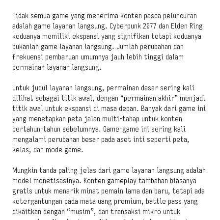
Tidak semua game yang menerima konten pasca peluncuran
adalah game layanan langsung. Cyberpunk 2077 dan Elden Ring
keduanya memiliki ekspansi yang signifikan tetapi keduanya
bukanlah game layanan langsung. Jumlah perubahan dan
frekuensi pembaruan umumnya jauh lebih tinggi dalam
permainan layanan langsung.
Untuk judul layanan langsung, permainan dasar sering kali
dilihat sebagai titik awal, dengan “permainan akhir” menjadi
titik awal untuk ekspansi di masa depan. Banyak dari game ini
yang menetapkan peta jalan multi-tahap untuk konten
bertahun-tahun sebelumnya. Game-game ini sering kali
mengalami perubahan besar pada aset inti seperti peta,
kelas, dan mode game.
Mungkin tanda paling jelas dari game layanan langsung adalah
model monetisasinya. Konten gameplay tambahan biasanya
gratis untuk menarik minat pemain lama dan baru, tetapi ada
ketergantungan pada mata uang premium, battle pass yang
dikaitkan dengan “musim”, dan transaksi mikro untuk