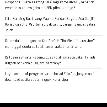
Waspada FF Beta Testing 18.6 lagi rame dicari, beneran
resmi atau cuma jebakan APK pihak ketiga?
Info Penting Buat yang Mau ke Puncak Bogor: Ada Ganjil
Genap dan One Way Jumat-Sabtu Ini, Jangan Sampai Salah
Jalan
Kabar duka, pengacara Cak Sholeh “No Viral No Justice”
meninggal dunia setelah lawan autoimun 5 tahun
Ratusan senjata ketemu di sekolah swasta Jakarta, ada
dugaan narkoba juga, ini ceritanya
Lagi rame soal program tukar botol Yakult, jangan asal
download aplikasi biar nggak kena tipu