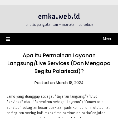
Skip
to
emka.web.id
content
menulis pengetahuan – merekam peradaban
Menu
Apa Itu Permainan Layanan
Langsung/Live Services (Dan Mengapa
Begitu Polarisasi)?
Posted on March 18, 2024
Game yang dianggap sebagai “layanan langsung”/”Live
Services” atau “Permainan sebagai Layanan”/”Games as a
Service” sebagian besar berkisar pada komponen multipemain
daring dan sering kali menerima pembaruan berkelanjutan