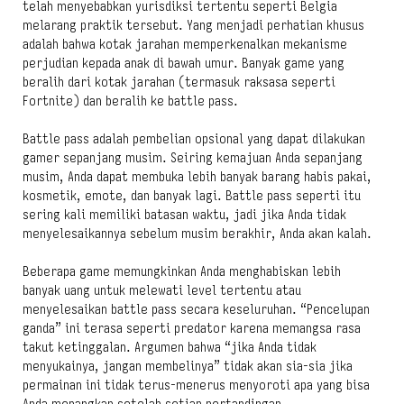
telah menyebabkan yurisdiksi tertentu seperti Belgia
melarang praktik tersebut. Yang menjadi perhatian khusus
adalah bahwa kotak jarahan memperkenalkan mekanisme
perjudian kepada anak di bawah umur. Banyak game yang
beralih dari kotak jarahan (termasuk raksasa seperti
Fortnite) dan beralih ke battle pass.
Battle pass adalah pembelian opsional yang dapat dilakukan
gamer sepanjang musim. Seiring kemajuan Anda sepanjang
musim, Anda dapat membuka lebih banyak barang habis pakai,
kosmetik, emote, dan banyak lagi. Battle pass seperti itu
sering kali memiliki batasan waktu, jadi jika Anda tidak
menyelesaikannya sebelum musim berakhir, Anda akan kalah.
Beberapa game memungkinkan Anda menghabiskan lebih
banyak uang untuk melewati level tertentu atau
menyelesaikan battle pass secara keseluruhan. “Pencelupan
ganda” ini terasa seperti predator karena memangsa rasa
takut ketinggalan. Argumen bahwa “jika Anda tidak
menyukainya, jangan membelinya” tidak akan sia-sia jika
permainan ini tidak terus-menerus menyoroti apa yang bisa