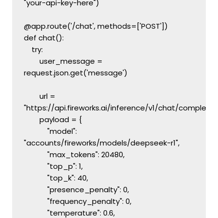
"your-api-key-here")
@app.route('/chat', methods=['POST'])
def chat():
    try:
        user_message = 
request.json.get('message')
        url = 
"https://api.fireworks.ai/inference/v1/chat/completio
        payload = {
            "model": 
"accounts/fireworks/models/deepseek-r1",
            "max_tokens": 20480,
            "top_p": 1,
            "top_k": 40,
            "presence_penalty": 0,
            "frequency_penalty": 0,
            "temperature": 0.6,