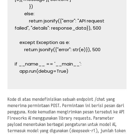
            })
        else:
            return jsonify({"error": "API request 
failed", "details": response_data}), 500
    except Exception as e:
        return jsonify({"error": str(e)}), 500
if __name__ == '__main__':
    app.run(debug=True)
Kode di atas mendefinisikan sebuah endpoint /chat yang
menerima permintaan POST. Permintaan ini berisi pesan dari
pengguna. Kode kemudian mengirimkan pesan tersebut ke API
Fireworks AI menggunakan library requests. Parameter
payload menentukan berbagai pengaturan untuk model AI,
termasuk model yang digunakan (deepseek-r1), jumlah token