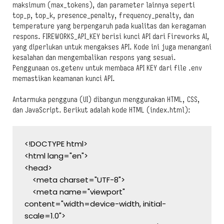
maksimum (max_tokens), dan parameter lainnya seperti
top_p, top_k, presence_penalty, frequency_penalty, dan
temperature yang berpengaruh pada kualitas dan keragaman
respons. FIREWORKS_API_KEY berisi kunci API dari Fireworks AI,
yang diperlukan untuk mengakses API. Kode ini juga menangani
kesalahan dan mengembalikan respons yang sesuai.
Penggunaan os.getenv untuk membaca API KEY dari file .env
memastikan keamanan kunci API.
Antarmuka pengguna (UI) dibangun menggunakan HTML, CSS,
dan JavaScript. Berikut adalah kode HTML (index.html):
<!DOCTYPE html>
<html lang="en">
<head>
    <meta charset="UTF-8">
    <meta name="viewport" 
content="width=device-width, initial-
scale=1.0">