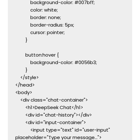
            background-color: #007bff;
            color: white;
            border: none;
            border-radius: 5px;
            cursor: pointer;
        }
        button:hover {
            background-color: #0056b3;
        }
    </style>
</head>
<body>
    <div class="chat-container">
        <h1>DeepSeek Chat</h1>
        <div id="chat-history"></div>
        <div id="input-container">
            <input type="text" id="user-input" 
placeholder="Type your message...">