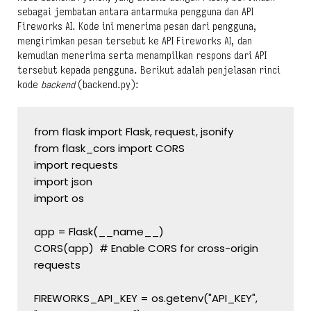
sebagai jembatan antara antarmuka pengguna dan API
Fireworks AI. Kode ini menerima pesan dari pengguna,
mengirimkan pesan tersebut ke API Fireworks AI, dan
kemudian menerima serta menampilkan respons dari API
tersebut kepada pengguna. Berikut adalah penjelasan rinci
kode
backend
(backend.py):
from flask import Flask, request, jsonify
from flask_cors import CORS
import requests
import json
import os
app = Flask(__name__)
CORS(app)  # Enable CORS for cross-origin 
requests
FIREWORKS_API_KEY = os.getenv("API_KEY", 