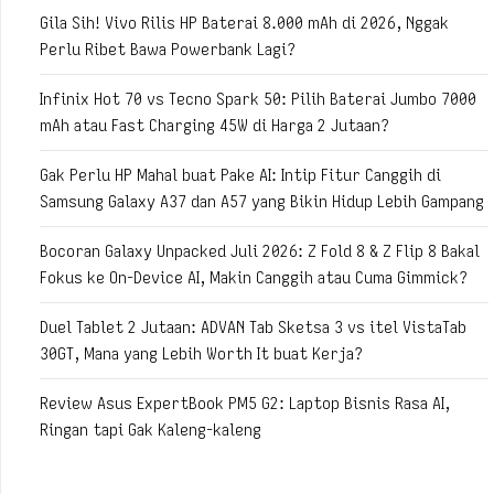
Gila Sih! Vivo Rilis HP Baterai 8.000 mAh di 2026, Nggak
Perlu Ribet Bawa Powerbank Lagi?
Infinix Hot 70 vs Tecno Spark 50: Pilih Baterai Jumbo 7000
mAh atau Fast Charging 45W di Harga 2 Jutaan?
Gak Perlu HP Mahal buat Pake AI: Intip Fitur Canggih di
Samsung Galaxy A37 dan A57 yang Bikin Hidup Lebih Gampang
Bocoran Galaxy Unpacked Juli 2026: Z Fold 8 & Z Flip 8 Bakal
Fokus ke On-Device AI, Makin Canggih atau Cuma Gimmick?
Duel Tablet 2 Jutaan: ADVAN Tab Sketsa 3 vs itel VistaTab
30GT, Mana yang Lebih Worth It buat Kerja?
Review Asus ExpertBook PM5 G2: Laptop Bisnis Rasa AI,
Ringan tapi Gak Kaleng-kaleng