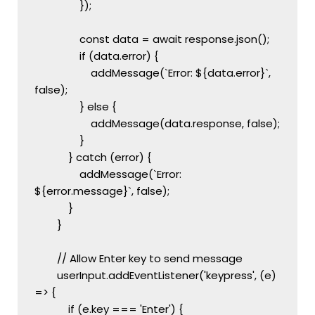
                });
                const data = await response.json();
                if (data.error) {
                    addMessage(`Error: ${data.error}`, 
false);
                } else {
                    addMessage(data.response, false);
                }
            } catch (error) {
                addMessage(`Error: 
${error.message}`, false);
            }
        }
        // Allow Enter key to send message
        userInput.addEventListener('keypress', (e) 
=> {
            if (e.key === 'Enter') {