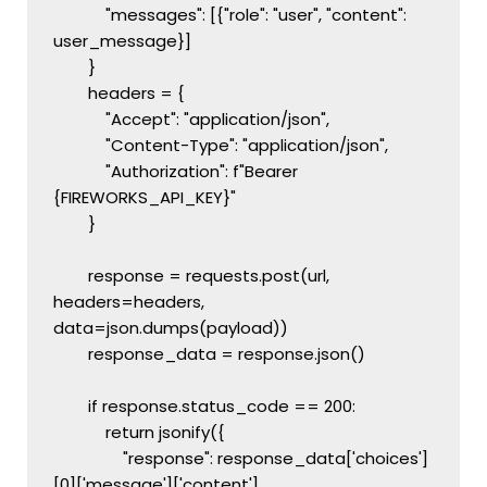
            "messages": [{"role": "user", "content": 
user_message}]
        }
        headers = {
            "Accept": "application/json",
            "Content-Type": "application/json",
            "Authorization": f"Bearer 
{FIREWORKS_API_KEY}"
        }
        response = requests.post(url, 
headers=headers, 
data=json.dumps(payload))
        response_data = response.json()
        if response.status_code == 200:
            return jsonify({
                "response": response_data['choices']
[0]['message']['content']