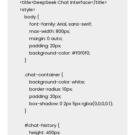
    <title>DeepSeek Chat Interface</title>
    <style>
        body {
            font-family: Arial, sans-serif;
            max-width: 800px;
            margin: 0 auto;
            padding: 20px;
            background-color: #f0f0f0;
        }
        .chat-container {
            background-color: white;
            border-radius: 10px;
            padding: 20px;
            box-shadow: 0 2px 5px rgba(0,0,0,0.1);
        }
        #chat-history {
            height: 400px;