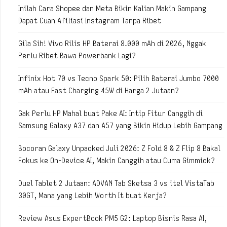
Inilah Cara Shopee dan Meta Bikin Kalian Makin Gampang
Dapat Cuan Afiliasi Instagram Tanpa Ribet
Gila Sih! Vivo Rilis HP Baterai 8.000 mAh di 2026, Nggak
Perlu Ribet Bawa Powerbank Lagi?
Infinix Hot 70 vs Tecno Spark 50: Pilih Baterai Jumbo 7000
mAh atau Fast Charging 45W di Harga 2 Jutaan?
Gak Perlu HP Mahal buat Pake AI: Intip Fitur Canggih di
Samsung Galaxy A37 dan A57 yang Bikin Hidup Lebih Gampang
Bocoran Galaxy Unpacked Juli 2026: Z Fold 8 & Z Flip 8 Bakal
Fokus ke On-Device AI, Makin Canggih atau Cuma Gimmick?
Duel Tablet 2 Jutaan: ADVAN Tab Sketsa 3 vs itel VistaTab
30GT, Mana yang Lebih Worth It buat Kerja?
Review Asus ExpertBook PM5 G2: Laptop Bisnis Rasa AI,