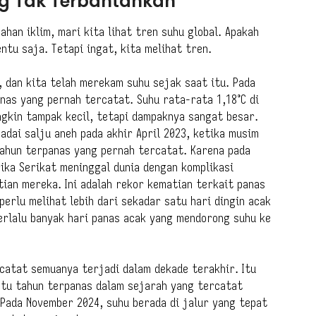
ng Tak Terbantahkan
han iklim, mari kita lihat tren suhu global. Apakah
entu saja. Tetapi ingat, kita melihat tren.
, dan kita telah merekam suhu sejak saat itu. Pada
nas yang pernah tercatat. Suhu rata-rata 1,18°C di
ngkin tampak kecil, tetapi dampaknya sangat besar.
adai salju aneh pada akhir April 2023, ketika musim
ahun terpanas yang pernah tercatat. Karena pada
rika Serikat meninggal dunia dengan komplikasi
ian mereka. Ini adalah rekor kematian terkait panas
rlu melihat lebih dari sekadar satu hari dingin acak
rlalu banyak hari panas acak yang mendorong suhu ke
catat semuanya terjadi dalam dekade terakhir. Itu
atu tahun terpanas dalam sejarah yang tercatat
 Pada November 2024, suhu berada di jalur yang tepat