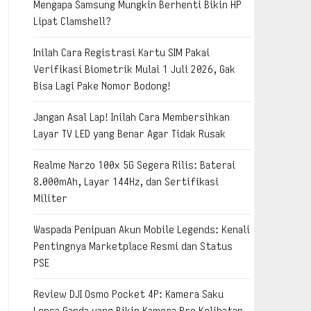
Mengapa Samsung Mungkin Berhenti Bikin HP
Lipat Clamshell?
Inilah Cara Registrasi Kartu SIM Pakai
Verifikasi Biometrik Mulai 1 Juli 2026, Gak
Bisa Lagi Pake Nomor Bodong!
Jangan Asal Lap! Inilah Cara Membersihkan
Layar TV LED yang Benar Agar Tidak Rusak
Realme Narzo 100x 5G Segera Rilis: Baterai
8.000mAh, Layar 144Hz, dan Sertifikasi
Militer
Waspada Penipuan Akun Mobile Legends: Kenali
Pentingnya Marketplace Resmi dan Status
PSE
Review DJI Osmo Pocket 4P: Kamera Saku
Lensa Ganda yang Bikin Kamera Pro Kelihatan