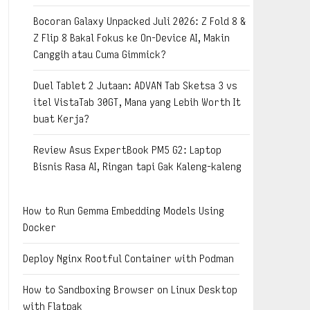
Bocoran Galaxy Unpacked Juli 2026: Z Fold 8 &
Z Flip 8 Bakal Fokus ke On-Device AI, Makin
Canggih atau Cuma Gimmick?
Duel Tablet 2 Jutaan: ADVAN Tab Sketsa 3 vs
itel VistaTab 30GT, Mana yang Lebih Worth It
buat Kerja?
Review Asus ExpertBook PM5 G2: Laptop
Bisnis Rasa AI, Ringan tapi Gak Kaleng-kaleng
How to Run Gemma Embedding Models Using
Docker
Deploy Nginx Rootful Container with Podman
How to Sandboxing Browser on Linux Desktop
with Flatpak