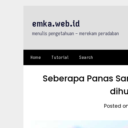
Skip
to
content
emka.web.id
menulis pengetahuan – merekam peradaban
Home
Tutorial
Search
Seberapa Panas Sa
dihu
Posted on