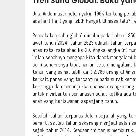
Tren Suhu Global: Bukti ya
Jika Anda masih belum yakin 100% tentang peruba
ada hari-hari yang lebih hangat di masa lalu? T
Pencatatan suhu global dimulai pada tahun 1850
awal tahun 2024, tahun 2023 adalah tahun terpa
atas rata-rata abad ke-20. Angka-angka ini mu
Inilah sebabnya mengapa kita dapat mengalami b
semi seharusnya tiba, namun tetap mengalami t
tahun yang sama, lebih dari 2.700 orang di Ame
terkait panas yang tercantum pada surat kemat
tertinggi dan menunjukkan bahwa orang-orang pe
untuk membantah pemanasan suhu, ketika ada te
arah yang berlawanan sepanjang tahun.
Sepuluh tahun terpanas dalam sejarah yang ter
berarti setiap tahun sekarang menjadi salah s
sejak tahun 2014. Keadaan ini terus memburuk.