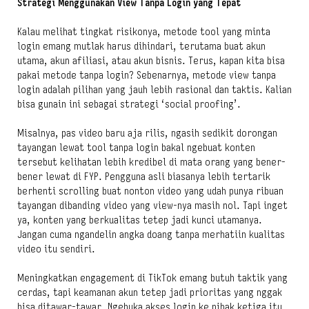
Strategi Menggunakan View Tanpa Login yang Tepat
Kalau melihat tingkat risikonya, metode tool yang minta
login emang mutlak harus dihindari, terutama buat akun
utama, akun afiliasi, atau akun bisnis. Terus, kapan kita bisa
pakai metode tanpa login? Sebenarnya, metode view tanpa
login adalah pilihan yang jauh lebih rasional dan taktis. Kalian
bisa gunain ini sebagai strategi ‘social proofing’.
Misalnya, pas video baru aja rilis, ngasih sedikit dorongan
tayangan lewat tool tanpa login bakal ngebuat konten
tersebut kelihatan lebih kredibel di mata orang yang bener-
bener lewat di FYP. Pengguna asli biasanya lebih tertarik
berhenti scrolling buat nonton video yang udah punya ribuan
tayangan dibanding video yang view-nya masih nol. Tapi inget
ya, konten yang berkualitas tetep jadi kunci utamanya.
Jangan cuma ngandelin angka doang tanpa merhatiin kualitas
video itu sendiri.
Meningkatkan engagement di TikTok emang butuh taktik yang
cerdas, tapi keamanan akun tetep jadi prioritas yang nggak
bisa ditawar-tawar. Ngebuka akses login ke pihak ketiga itu