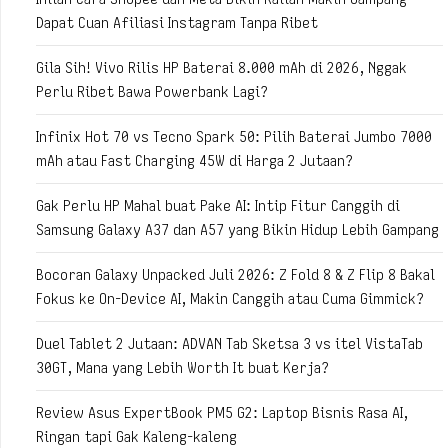
Dapat Cuan Afiliasi Instagram Tanpa Ribet
Gila Sih! Vivo Rilis HP Baterai 8.000 mAh di 2026, Nggak
Perlu Ribet Bawa Powerbank Lagi?
Infinix Hot 70 vs Tecno Spark 50: Pilih Baterai Jumbo 7000
mAh atau Fast Charging 45W di Harga 2 Jutaan?
Gak Perlu HP Mahal buat Pake AI: Intip Fitur Canggih di
Samsung Galaxy A37 dan A57 yang Bikin Hidup Lebih Gampang
Bocoran Galaxy Unpacked Juli 2026: Z Fold 8 & Z Flip 8 Bakal
Fokus ke On-Device AI, Makin Canggih atau Cuma Gimmick?
Duel Tablet 2 Jutaan: ADVAN Tab Sketsa 3 vs itel VistaTab
30GT, Mana yang Lebih Worth It buat Kerja?
Review Asus ExpertBook PM5 G2: Laptop Bisnis Rasa AI,
Ringan tapi Gak Kaleng-kaleng