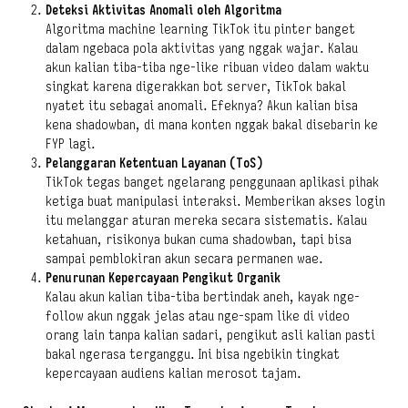
Deteksi Aktivitas Anomali oleh Algoritma
Algoritma machine learning TikTok itu pinter banget
dalam ngebaca pola aktivitas yang nggak wajar. Kalau
akun kalian tiba-tiba nge-like ribuan video dalam waktu
singkat karena digerakkan bot server, TikTok bakal
nyatet itu sebagai anomali. Efeknya? Akun kalian bisa
kena shadowban, di mana konten nggak bakal disebarin ke
FYP lagi.
Pelanggaran Ketentuan Layanan (ToS)
TikTok tegas banget ngelarang penggunaan aplikasi pihak
ketiga buat manipulasi interaksi. Memberikan akses login
itu melanggar aturan mereka secara sistematis. Kalau
ketahuan, risikonya bukan cuma shadowban, tapi bisa
sampai pemblokiran akun secara permanen wae.
Penurunan Kepercayaan Pengikut Organik
Kalau akun kalian tiba-tiba bertindak aneh, kayak nge-
follow akun nggak jelas atau nge-spam like di video
orang lain tanpa kalian sadari, pengikut asli kalian pasti
bakal ngerasa terganggu. Ini bisa ngebikin tingkat
kepercayaan audiens kalian merosot tajam.