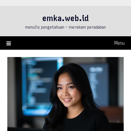
Skip
to
emka.web.id
content
menulis pengetahuan – merekam peradaban
Menu