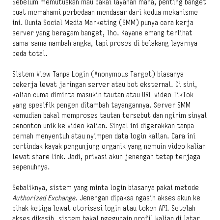
Sebelum memutuskan mau pakai layanan mana, penting banget
buat memahami perbedaan mendasar dari kedua mekanisme
ini. Dunia Social Media Marketing (SMM) punya cara kerja
server yang beragam banget, lho. Kayane emang terlihat
sama-sama nambah angka, tapi proses di belakang layarnya
beda total.
Sistem View Tanpa Login (Anonymous Target) biasanya
bekerja lewat jaringan server atau bot eksternal. Di sini,
kalian cuma diminta masukin tautan atau URL video TikTok
yang spesifik pengen ditambah tayangannya. Server SMM
kemudian bakal memproses tautan tersebut dan ngirim sinyal
penonton unik ke video kalian. Sinyal ini digerakkan tanpa
pernah menyentuh atau nyimpen data login kalian. Cara ini
bertindak kayak pengunjung organik yang nemuin video kalian
lewat share link. Jadi, privasi akun jenengan tetap terjaga
sepenuhnya.
Sebaliknya, sistem yang minta login biasanya pakai metode
Authorized Exchange
. Jenengan dipaksa ngasih akses akun ke
pihak ketiga lewat otorisasi login atau token API. Setelah
akses dikasih, sistem bakal ngegunain profil kalian di latar