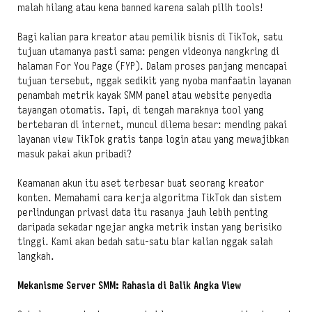
malah hilang atau kena banned karena salah pilih tools!
Bagi kalian para kreator atau pemilik bisnis di TikTok, satu
tujuan utamanya pasti sama: pengen videonya nangkring di
halaman For You Page (FYP). Dalam proses panjang mencapai
tujuan tersebut, nggak sedikit yang nyoba manfaatin layanan
penambah metrik kayak SMM panel atau website penyedia
tayangan otomatis. Tapi, di tengah maraknya tool yang
bertebaran di internet, muncul dilema besar: mending pakai
layanan view TikTok gratis tanpa login atau yang mewajibkan
masuk pakai akun pribadi?
Keamanan akun itu aset terbesar buat seorang kreator
konten. Memahami cara kerja algoritma TikTok dan sistem
perlindungan privasi data itu rasanya jauh lebih penting
daripada sekadar ngejar angka metrik instan yang berisiko
tinggi. Kami akan bedah satu-satu biar kalian nggak salah
langkah.
Mekanisme Server SMM: Rahasia di Balik Angka View