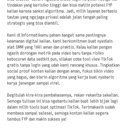
tindakan yang berisiko tinggi dan bisa matiin potensi FYP
kalian karena sanksi algoritma. Jadi, milih layanan berbasis
tautan yang ngejaga privasi adalah jalan tengah paling
strategis yang bisa diambil.
Kami di Informatikamu paham banget sama pentingnya
keamanan digital kalian. Kami berkomitmen buat nyediain
alat SMM yang 100% aman dan praktis. Kalau kalian pengen
ngasih dorongan metrik pada video baru tanpa risiko
kebocoran data sedikit pun, silakan coba tool view TikTok
gratis tanpa login yang udah kami rancang khusus. Tingkatkan
social proof konten kalian dengan aman, fokus bikin video
yang bagus, dan biarin algoritma yang kerja buat nyebarin
karya jenengan sampai viral.
Begitulah kira-kira pembahasannya, rekan-rekanita sekalian.
Semoga tulisan ini bisa ngebantu kalian buat lebih bijak lagi
dalam milih tools buat optimasi TikTok. Terimakasih sudah
membaca sampai selesai, semoga konten kalian segera
tembus FYP dan makin sukses ya!