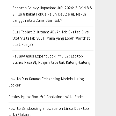
Bocoran Galaxy Unpacked Juli 2026: Z Fold 8 &
Z Flip 8 Bakal Fokus ke On-Device AI, Makin
Canggih atau Cuma Gimmick?
Duel Tablet 2 Jutaan: ADVAN Tab Sketsa 3 vs
itel VistaTab 30GT, Mana yang Lebih Worth It
buat Kerja?
Review Asus ExpertBook PM5 G2: Laptop
Bisnis Rasa AI, Ringan tapi Gak Kaleng-kaleng
How to Run Gemma Embedding Models Using
Docker
Deploy Nginx Rootful Container with Podman
How to Sandboxing Browser on Linux Desktop
with Flatpak