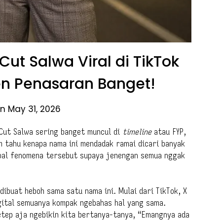
ut Salwa Viral di TikTok
zen Penasaran Banget!
n May 31, 2026
 Cut Salwa sering banget muncul di
timeline
atau FYP,
m tahu kenapa nama ini mendadak ramai dicari banyak
 soal fenomena tersebut supaya jenengan semua nggak
dibuat heboh sama satu nama ini. Mulai dari TikTok, X
gital semuanya kompak ngebahas hal yang sama.
etep aja ngebikin kita bertanya-tanya, “Emangnya ada