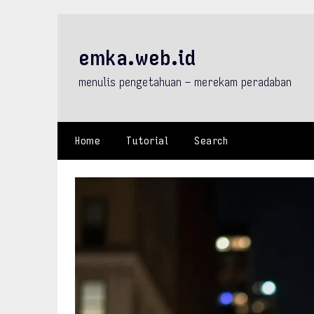
Skip
to
content
emka.web.id
menulis pengetahuan – merekam peradaban
Home
Tutorial
Search