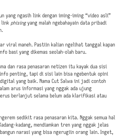
un yang ngasih link dengan iming-iming “video asli”
 link
phising
yang malah ngebahayain data pribadi
h.
ar viral maneh. Pastiin kalian ngelihat tanggal kapan
nfo basi yang dikemas seolah-olah baru.
tma dan rasa penasaran netizen itu kayak dua sisi
nfo penting, tapi di sisi lain bisa ngebentuk opini
digital yang baik. Nama Cut Salwa ini jadi contoh
dalam arus informasi yang nggak ada ujung
terus berlanjut selama belum ada klarifikasi atau
 ngerem sedikit rasa penasaran kita. Nggak semua hal
. Kadang-kadang, mendiamkan tren yang nggak jelas
bangun narasi yang bisa ngerugiin orang lain. Inget,