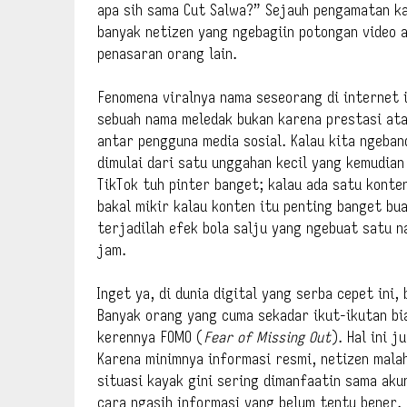
apa sih sama Cut Salwa?” Sejauh pengamatan kam
banyak netizen yang ngebagiin potongan video 
penasaran orang lain.
Fenomena viralnya nama seseorang di internet i
sebuah nama meledak bukan karena prestasi ata
antar pengguna media sosial. Kalau kita ngeban
dimulai dari satu unggahan kecil yang kemudian
TikTok tuh pinter banget; kalau ada satu konte
bakal mikir kalau konten itu penting banget bua
terjadilah efek bola salju yang ngebuat satu n
jam.
Inget ya, di dunia digital yang serba cepet ini,
Banyak orang yang cuma sekadar ikut-ikutan bia
kerennya FOMO (
Fear of Missing Out
). Hal ini 
Karena minimnya informasi resmi, netizen mala
situasi kayak gini sering dimanfaatin sama ak
cara ngasih informasi yang belum tentu bener. 