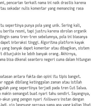
i, pencarian terkait nama ini naik drastis karena
atau sekadar nulis komentar yang memancing rasa
tu sepertinya punya pola yang unik. Sering kali,
u berita resmi, tapi justru karena obrolan organik
dingin sama tren-tren sebelumnya, pola ini biasanya
 dapet interaksi tinggi. Algoritma platform kayak
n yang banyak dapet komentar atau dibagikan, sistem
t ditunjukin ke lebih banyak orang. Akhirnya,
ama bisa dikenal seantero negeri cuma dalam hitungan
 batasan antara fakta dan opini itu tipis banget.
r nggak dibilang ketinggalan zaman atau istilah
jugalah yang sepertinya terjadi pada tren Cut Salwa.
h makin semangat buat nyari tahu sendiri. Sayangnya,
un-akun yang pengen nyari
followers
instan dengan
Jadi, ojo langsung percaya sama apa yang kalian lihat