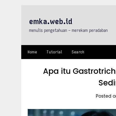
Skip
to
content
emka.web.id
menulis pengetahuan – merekam peradaban
Home
Tutorial
Search
Apa itu Gastrotric
Sedi
Posted on