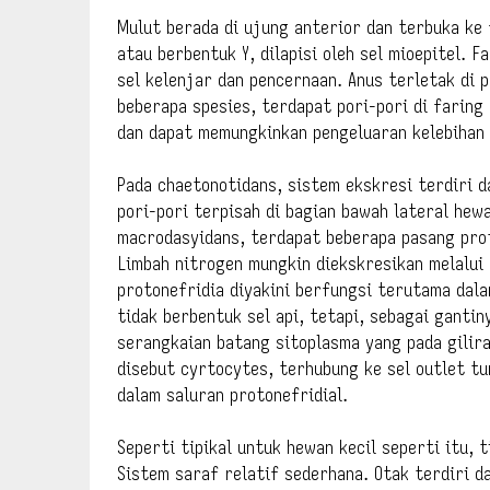
Mulut berada di ujung anterior dan terbuka ke
atau berbentuk Y, dilapisi oleh sel mioepitel. F
sel kelenjar dan pencernaan. Anus terletak di 
beberapa spesies, terdapat pori-pori di faring
dan dapat memungkinkan pengeluaran kelebihan 
Pada chaetonotidans, sistem ekskresi terdiri d
pori-pori terpisah di bagian bawah lateral hew
macrodasyidans, terdapat beberapa pasang prot
Limbah nitrogen mungkin diekskresikan melalui 
protonefridia diyakini berfungsi terutama dala
tidak berbentuk sel api, tetapi, sebagai gantin
serangkaian batang sitoplasma yang pada giliran
disebut cyrtocytes, terhubung ke sel outlet t
dalam saluran protonefridial.
Seperti tipikal untuk hewan kecil seperti itu,
Sistem saraf relatif sederhana. Otak terdiri da