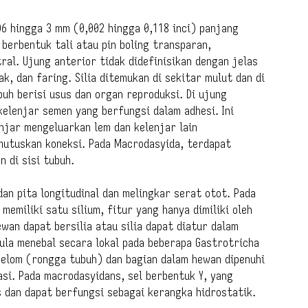
06 hingga 3 mm (0,002 hingga 0,118 inci) panjang
 berbentuk tali atau pin boling transparan,
ral. Ujung anterior tidak didefinisikan dengan jelas
ak, dan faring. Silia ditemukan di sekitar mulut dan di
uh berisi usus dan organ reproduksi. Di ujung
elenjar semen yang berfungsi dalam adhesi. Ini
njar mengeluarkan lem dan kelenjar lain
mutuskan koneksi. Pada Macrodasyida, terdapat
 di sisi tubuh.
 dan pita longitudinal dan melingkar serat otot. Pada
memiliki satu silium, fitur yang hanya dimiliki oleh
an dapat bersilia atau silia dapat diatur dalam
kula menebal secara lokal pada beberapa Gastrotricha
 selom (rongga tubuh) dan bagian dalam hewan dipenuhi
si. Pada macrodasyidans, sel berbentuk Y, yang
s dan dapat berfungsi sebagai kerangka hidrostatik.