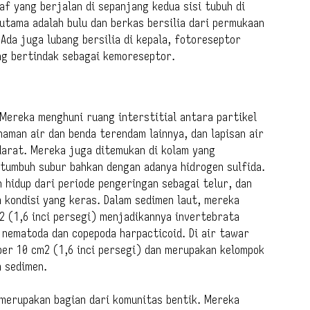
af yang berjalan di sepanjang kedua sisi tubuh di
 utama adalah bulu dan berkas bersilia dari permukaan
da juga lubang bersilia di kepala, fotoreseptor
ng bertindak sebagai kemoreseptor.
 Mereka menghuni ruang interstitial antara partikel
naman air dan benda terendam lainnya, dan lapisan air
darat. Mereka juga ditemukan di kolam yang
tumbuh subur bahkan dengan adanya hidrogen sulfida.
 hidup dari periode pengeringan sebagai telur, dan
kondisi yang keras. Dalam sedimen laut, mereka
m2 (1,6 inci persegi) menjadikannya invertebrata
 nematoda dan copepoda harpacticoid. Di air tawar
per 10 cm2 (1,6 inci persegi) dan merupakan kelompok
m sedimen.
 merupakan bagian dari komunitas bentik. Mereka