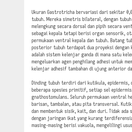
Ukuran Gastrotricha bervariasi dari sekitar 0,
tubuh. Mereka simetris bilateral, dengan tubuh
melengkung secara dorsal dan pipih secara vent
sebagai kepala tetapi berisi organ sensorik, ot
permukaan ventral kepala dan tubuh. Batang tub
posterior tubuh terdapat dua proyeksi dengan k
adalah sistem kelenjar ganda di mana satu kele
mengeluarkan agen penghilang adhesi untuk me
kelenjar adhesif tambahan di ujung anterior dan
Dinding tubuh terdiri dari kutikula, epidermis,
beberapa spesies primitif, setiap sel epidermis 
gnathostomulans. Seluruh permukaan ventral hew
barisan, tambalan, atau pita transversal. Kuti
dan membentuk sisik, kait, dan duri. Tidak ada
dengan jaringan ikat yang kurang terdiferensia
masing-masing berisi vakuola, mengelilingi usu