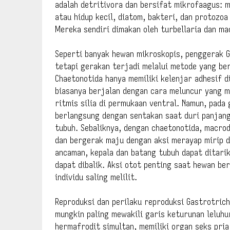
adalah detritivora dan bersifat mikrofaagus: 
atau hidup kecil, diatom, bakteri, dan protozoa
Mereka sendiri dimakan oleh turbellaria dan ma
Seperti banyak hewan mikroskopis, penggerak G
tetapi gerakan terjadi melalui metode yang be
Chaetonotida hanya memiliki kelenjar adhesif d
biasanya berjalan dengan cara meluncur yang mu
ritmis silia di permukaan ventral. Namun, pada
berlangsung dengan sentakan saat duri panjang 
tubuh. Sebaliknya, dengan chaetonotida, macrod
dan bergerak maju dengan aksi merayap mirip d
ancaman, kepala dan batang tubuh dapat ditari
dapat dibalik. Aksi otot penting saat hewan be
individu saling melilit.
Reproduksi dan perilaku reproduksi Gastrotric
mungkin paling mewakili garis keturunan leluhur
hermafrodit simultan, memiliki organ seks pri