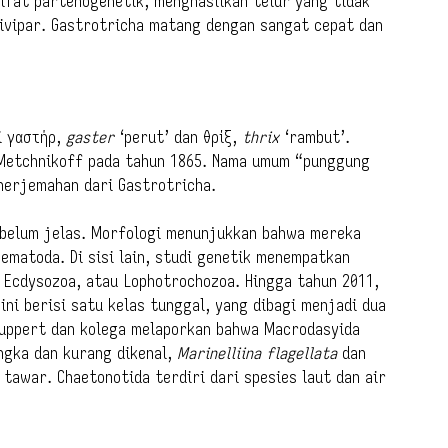
ifat partenogenetik, menghasilkan telur yang tidak
vivipar. Gastrotricha matang dengan sangat cepat dan
i γαστήρ,
gaster
‘perut’ dan θρίξ,
thrix
‘rambut’.
ie Metchnikoff pada tahun 1865. Nama umum “punggung
nerjemahan dari Gastrotricha.
 belum jelas. Morfologi menunjukkan bahwa mereka
ematoda. Di sisi lain, studi genetik menempatkan
 Ecdysozoa, atau Lophotrochozoa. Hingga tahun 2011,
 ini berisi satu kelas tunggal, yang dibagi menjadi dua
Ruppert dan kolega melaporkan bahwa Macrodasyida
angka dan kurang dikenal,
Marinelliina flagellata
dan
r tawar. Chaetonotida terdiri dari spesies laut dan air