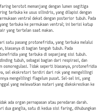
 faring berotot memanjang dengan lumen segitiga
aring terbuka ke usus silindris, yang dilapisi dengan
permukaan ventral dekat dengan posterior tubuh. Pada
 yang terbuka ke permukaan ventral; ini berisi katup
air yang tertelan saat makan.
ari satu pasang protonefridia, yang terbuka melalui
an, biasanya di bagian tengah tubuh. Pada
onefridia yang terbuka di sepanjang sisi tubuh.
dinding tubuh, sebagai bagian dari respirasi, dan
m osmoregulasi. Tidak seperti biasanya, protonefridia
ya, sel ekskretori terdiri dari rok yang mengelilingi
nya mengelilingi flagelum pusat. Sel-sel ini, yang
unggal yang melewatkan materi yang diekskresikan ke
 tidak ada organ pernapasan atau peredaran darah.
ri dua ganglia, satu di kedua sisi faring, dihubungkan