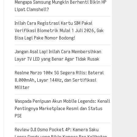
Mengapa Samsung Mungkin Berhenti Bikin HP
Lipat Clamshell?
Inilah Cara Registrasi Kartu SIM Pakai
Verifikasi Biometrik Mulai 1 Juli 2026, Gak
Bisa Lagi Pake Nomor Bodong!
Jangan Asal Lap! Inilah Cara Membersihkan
Layar TV LED yang Benar Agar Tidak Rusak
Realme Narzo 100x 5G Segera Rilis: Baterai
8.000mAh, Layar 144Hz, dan Sertifikasi
Militer
Waspada Penipuan Akun Mobile Legends: Kenali
Pentingnya Marketplace Resmi dan Status
PSE
Review DJI Osmo Pocket 4P: Kamera Saku
Lensa Ganda yang Bikin Kamera Pro Kelihatan