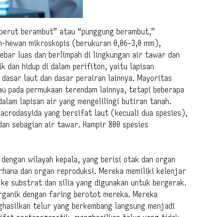
 “perut berambut” atau “punggung berambut,”
n-hewan mikroskopis (berukuran 0,06–3,0 mm),
ebar luas dan berlimpah di lingkungan air tawar dan
k dan hidup di dalam perifiton, yaitu lapisan
 dasar laut dan dasar perairan lainnya. Mayoritas
tau pada permukaan terendam lainnya, tetapi beberapa
dalam lapisan air yang mengelilingi butiran tanah.
acrodasyida yang bersifat laut (kecuali dua spesies),
dan sebagian air tawar. Hampir 800 spesies
dengan wilayah kepala, yang berisi otak dan organ
rhana dan organ reproduksi. Mereka memiliki kelenjar
ke substrat dan silia yang digunakan untuk bergerak.
rganik dengan faring berotot mereka. Mereka
ghasilkan telur yang berkembang langsung menjadi