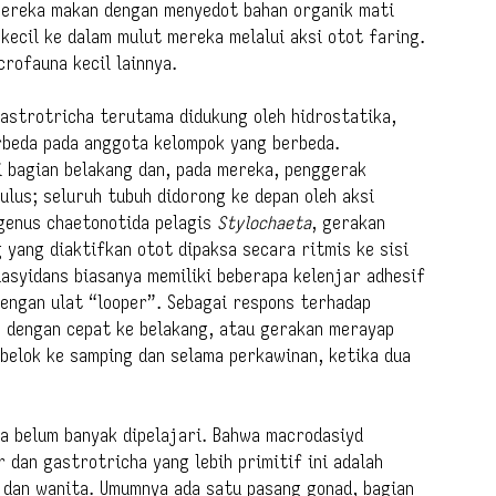
mereka makan dengan menyedot bahan organik mati
 kecil ke dalam mulut mereka melalui aksi otot faring.
crofauna kecil lainnya.
astrotricha terutama didukung oleh hidrostatika,
rbeda pada anggota kelompok yang berbeda.
i bagian belakang dan, pada mereka, penggerak
lus; seluruh tubuh didorong ke depan oleh aksi
 genus chaetonotida pelagis
Stylochaeta
, gerakan
yang diaktifkan otot dipaksa secara ritmis ke sisi
asyidans biasanya memiliki beberapa kelenjar adhesif
engan ulat “looper”. Sebagai respons terhadap
k dengan cepat ke belakang, atau gerakan merayap
rbelok ke samping dan selama perkawinan, ketika dua
ha belum banyak dipelajari. Bahwa macrodasiyd
 dan gastrotricha yang lebih primitif ini adalah
a dan wanita. Umumnya ada satu pasang gonad, bagian