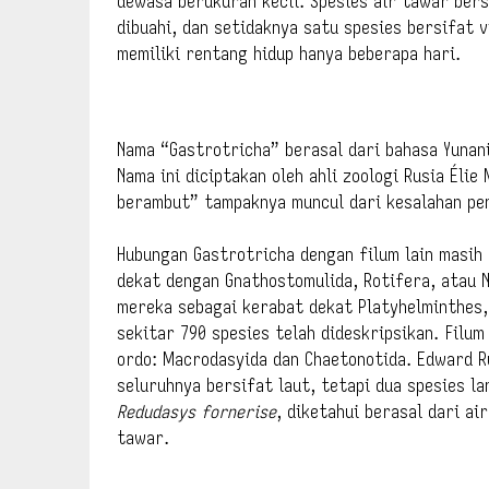
dewasa berukuran kecil. Spesies air tawar bers
dibuahi, dan setidaknya satu spesies bersifat 
memiliki rentang hidup hanya beberapa hari.
Nama “Gastrotricha” berasal dari bahasa Yunan
Nama ini diciptakan oleh ahli zoologi Rusia Él
berambut” tampaknya muncul dari kesalahan pe
Hubungan Gastrotricha dengan filum lain masih
dekat dengan Gnathostomulida, Rotifera, atau N
mereka sebagai kerabat dekat Platyhelminthes,
sekitar 790 spesies telah dideskripsikan. Filum
ordo: Macrodasyida dan Chaetonotida. Edward 
seluruhnya bersifat laut, tetapi dua spesies l
Redudasys fornerise
, diketahui berasal dari ai
tawar.