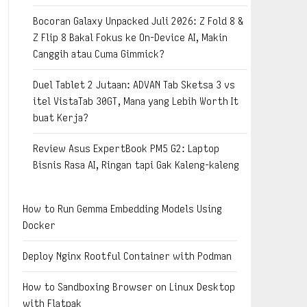
Bocoran Galaxy Unpacked Juli 2026: Z Fold 8 &
Z Flip 8 Bakal Fokus ke On-Device AI, Makin
Canggih atau Cuma Gimmick?
Duel Tablet 2 Jutaan: ADVAN Tab Sketsa 3 vs
itel VistaTab 30GT, Mana yang Lebih Worth It
buat Kerja?
Review Asus ExpertBook PM5 G2: Laptop
Bisnis Rasa AI, Ringan tapi Gak Kaleng-kaleng
How to Run Gemma Embedding Models Using
Docker
Deploy Nginx Rootful Container with Podman
How to Sandboxing Browser on Linux Desktop
with Flatpak