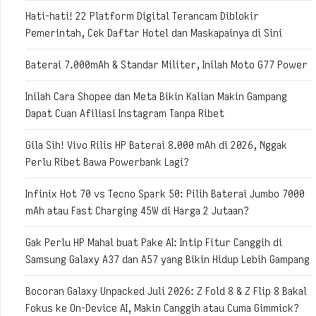
Hati-hati! 22 Platform Digital Terancam Diblokir
Pemerintah, Cek Daftar Hotel dan Maskapainya di Sini
Baterai 7.000mAh & Standar Militer, Inilah Moto G77 Power
Inilah Cara Shopee dan Meta Bikin Kalian Makin Gampang
Dapat Cuan Afiliasi Instagram Tanpa Ribet
Gila Sih! Vivo Rilis HP Baterai 8.000 mAh di 2026, Nggak
Perlu Ribet Bawa Powerbank Lagi?
Infinix Hot 70 vs Tecno Spark 50: Pilih Baterai Jumbo 7000
mAh atau Fast Charging 45W di Harga 2 Jutaan?
Gak Perlu HP Mahal buat Pake AI: Intip Fitur Canggih di
Samsung Galaxy A37 dan A57 yang Bikin Hidup Lebih Gampang
Bocoran Galaxy Unpacked Juli 2026: Z Fold 8 & Z Flip 8 Bakal
Fokus ke On-Device AI, Makin Canggih atau Cuma Gimmick?