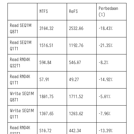
Perbedaan
NTFS
ReFS
(%)
Read SEQ1M
3104.32
2532.06
-18.43%
Q8T1
Read SEQ1M
1516.51
1192.76
-21.35%
Q1T1
Read RND4K
594.84
546.07
-8.2%
Q32T1
Read RND4K
57.91
49.27
-14.92%
Q1T1
Write SEQ1M
1801.75
1711.52
-5.01%
Q8T1
Write SEQ1M
1307.65
1203.62
-7.96%
Q1T1
Read RND4K
510.72
442.34
-13.39%