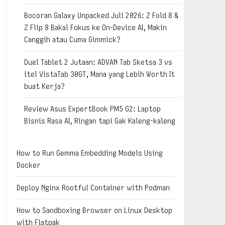
Bocoran Galaxy Unpacked Juli 2026: Z Fold 8 &
Z Flip 8 Bakal Fokus ke On-Device AI, Makin
Canggih atau Cuma Gimmick?
Duel Tablet 2 Jutaan: ADVAN Tab Sketsa 3 vs
itel VistaTab 30GT, Mana yang Lebih Worth It
buat Kerja?
Review Asus ExpertBook PM5 G2: Laptop
Bisnis Rasa AI, Ringan tapi Gak Kaleng-kaleng
How to Run Gemma Embedding Models Using
Docker
Deploy Nginx Rootful Container with Podman
How to Sandboxing Browser on Linux Desktop
with Flatpak