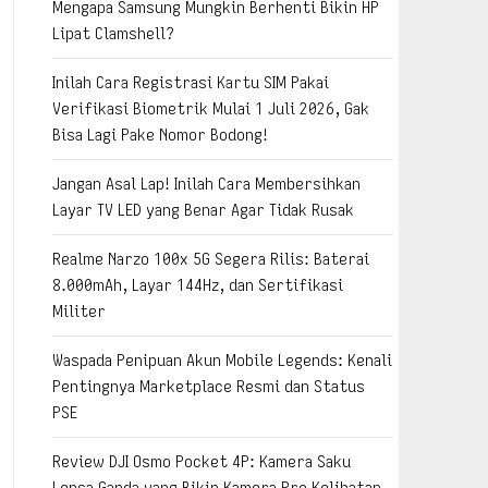
Mengapa Samsung Mungkin Berhenti Bikin HP
Lipat Clamshell?
Inilah Cara Registrasi Kartu SIM Pakai
Verifikasi Biometrik Mulai 1 Juli 2026, Gak
Bisa Lagi Pake Nomor Bodong!
Jangan Asal Lap! Inilah Cara Membersihkan
Layar TV LED yang Benar Agar Tidak Rusak
Realme Narzo 100x 5G Segera Rilis: Baterai
8.000mAh, Layar 144Hz, dan Sertifikasi
Militer
Waspada Penipuan Akun Mobile Legends: Kenali
Pentingnya Marketplace Resmi dan Status
PSE
Review DJI Osmo Pocket 4P: Kamera Saku
Lensa Ganda yang Bikin Kamera Pro Kelihatan