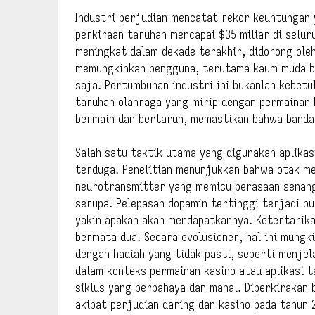
Industri perjudian mencatat rekor keuntungan y
perkiraan taruhan mencapai $35 miliar di selur
meningkat dalam dekade terakhir, didorong oleh
memungkinkan pengguna, terutama kaum muda be
saja. Pertumbuhan industri ini bukanlah kebetul
taruhan olahraga yang mirip dengan permainan 
bermain dan bertaruh, memastikan bahwa banda
Salah satu taktik utama yang digunakan aplikas
terduga. Penelitian menunjukkan bahwa otak m
neurotransmitter yang memicu perasaan senang
serupa. Pelepasan dopamin tertinggi terjadi bu
yakin apakah akan mendapatkannya. Ketertarika
bermata dua. Secara evolusioner, hal ini mungk
dengan hadiah yang tidak pasti, seperti menjel
dalam konteks permainan kasino atau aplikasi t
siklus yang berbahaya dan mahal. Diperkirakan 
akibat perjudian daring dan kasino pada tahun 