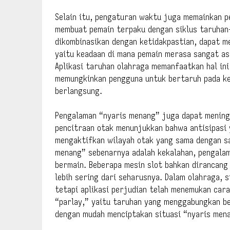
Selain itu, pengaturan waktu juga memainkan pe
membuat pemain terpaku dengan siklus taruhan-
dikombinasikan dengan ketidakpastian, dapat me
yaitu keadaan di mana pemain merasa sangat as
Aplikasi taruhan olahraga memanfaatkan hal in
memungkinkan pengguna untuk bertaruh pada ke
berlangsung.
Pengalaman “nyaris menang” juga dapat meningk
pencitraan otak menunjukkan bahwa antisipasi
mengaktifkan wilayah otak yang sama dengan sa
menang” sebenarnya adalah kekalahan, pengalam
bermain. Beberapa mesin slot bahkan dirancan
lebih sering dari seharusnya. Dalam olahraga, 
tetapi aplikasi perjudian telah menemukan cara
“parlay,” yaitu taruhan yang menggabungkan be
dengan mudah menciptakan situasi “nyaris mena