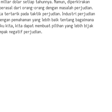
 miliar dolar setiap tahunnya. Namun, diperkirakan
berasal dari orang-orang dengan masalah perjudian.
a tertarik pada taktik perjudian. Industri perjudian
Dengan pemahaman yang lebih baik tentang bagaimana
ku kita, kita dapat membuat pilihan yang lebih bijak
ampak negatif perjudian.