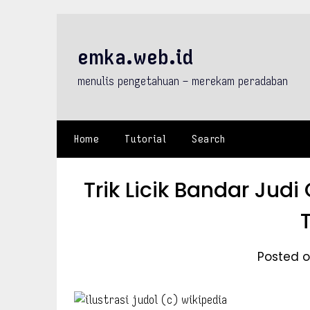
Skip
to
content
emka.web.id
menulis pengetahuan – merekam peradaban
Home
Tutorial
Search
Trik Licik Bandar Ju
Posted o