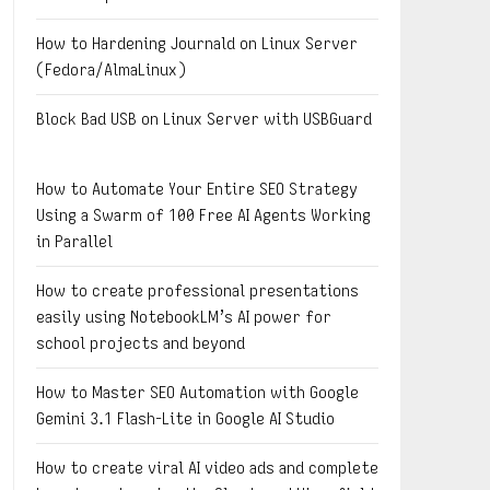
How to Hardening Journald on Linux Server
(Fedora/AlmaLinux)
Block Bad USB on Linux Server with USBGuard
How to Automate Your Entire SEO Strategy
Using a Swarm of 100 Free AI Agents Working
in Parallel
How to create professional presentations
easily using NotebookLM’s AI power for
school projects and beyond
How to Master SEO Automation with Google
Gemini 3.1 Flash-Lite in Google AI Studio
How to create viral AI video ads and complete