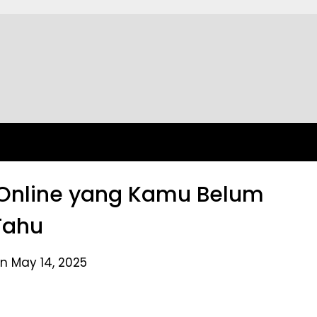
di Online yang Kamu Belum
Tahu
n May 14, 2025