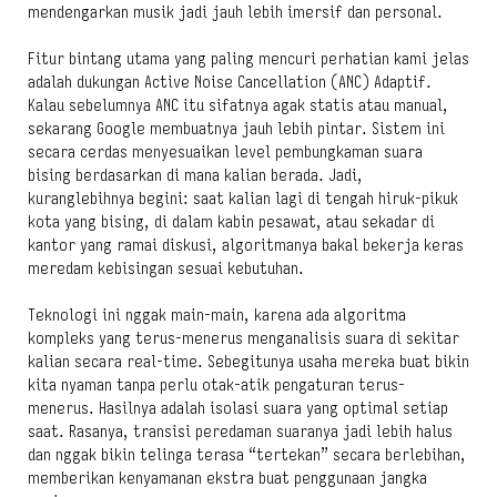
mendengarkan musik jadi jauh lebih imersif dan personal.
Fitur bintang utama yang paling mencuri perhatian kami jelas
adalah dukungan Active Noise Cancellation (ANC) Adaptif.
Kalau sebelumnya ANC itu sifatnya agak statis atau manual,
sekarang Google membuatnya jauh lebih pintar. Sistem ini
secara cerdas menyesuaikan level pembungkaman suara
bising berdasarkan di mana kalian berada. Jadi,
kuranglebihnya begini: saat kalian lagi di tengah hiruk-pikuk
kota yang bising, di dalam kabin pesawat, atau sekadar di
kantor yang ramai diskusi, algoritmanya bakal bekerja keras
meredam kebisingan sesuai kebutuhan.
Teknologi ini nggak main-main, karena ada algoritma
kompleks yang terus-menerus menganalisis suara di sekitar
kalian secara real-time. Sebegitunya usaha mereka buat bikin
kita nyaman tanpa perlu otak-atik pengaturan terus-
menerus. Hasilnya adalah isolasi suara yang optimal setiap
saat. Rasanya, transisi peredaman suaranya jadi lebih halus
dan nggak bikin telinga terasa “tertekan” secara berlebihan,
memberikan kenyamanan ekstra buat penggunaan jangka