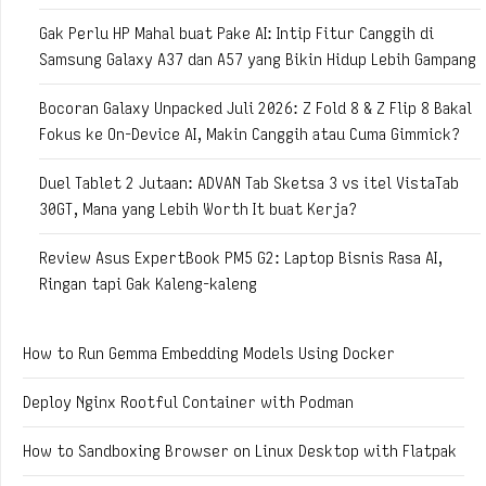
Gak Perlu HP Mahal buat Pake AI: Intip Fitur Canggih di
Samsung Galaxy A37 dan A57 yang Bikin Hidup Lebih Gampang
Bocoran Galaxy Unpacked Juli 2026: Z Fold 8 & Z Flip 8 Bakal
Fokus ke On-Device AI, Makin Canggih atau Cuma Gimmick?
Duel Tablet 2 Jutaan: ADVAN Tab Sketsa 3 vs itel VistaTab
30GT, Mana yang Lebih Worth It buat Kerja?
Review Asus ExpertBook PM5 G2: Laptop Bisnis Rasa AI,
Ringan tapi Gak Kaleng-kaleng
How to Run Gemma Embedding Models Using Docker
Deploy Nginx Rootful Container with Podman
How to Sandboxing Browser on Linux Desktop with Flatpak