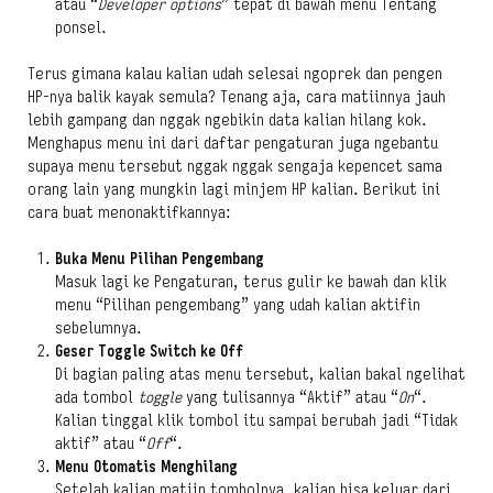
atau “
Developer options
” tepat di bawah menu Tentang
ponsel.
Terus gimana kalau kalian udah selesai ngoprek dan pengen
HP-nya balik kayak semula? Tenang aja, cara matiinnya jauh
lebih gampang dan nggak ngebikin data kalian hilang kok.
Menghapus menu ini dari daftar pengaturan juga ngebantu
supaya menu tersebut nggak nggak sengaja kepencet sama
orang lain yang mungkin lagi minjem HP kalian. Berikut ini
cara buat menonaktifkannya:
Buka Menu Pilihan Pengembang
Masuk lagi ke Pengaturan, terus gulir ke bawah dan klik
menu “Pilihan pengembang” yang udah kalian aktifin
sebelumnya.
Geser Toggle Switch ke Off
Di bagian paling atas menu tersebut, kalian bakal ngelihat
ada tombol
toggle
yang tulisannya “Aktif” atau “
On
“.
Kalian tinggal klik tombol itu sampai berubah jadi “Tidak
aktif” atau “
Off
“.
Menu Otomatis Menghilang
Setelah kalian matiin tombolnya, kalian bisa keluar dari