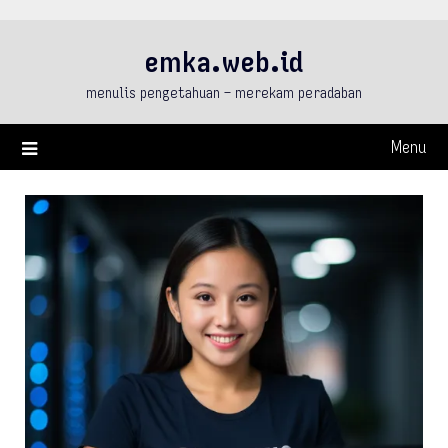
Skip
to
emka.web.id
content
menulis pengetahuan – merekam peradaban
Menu