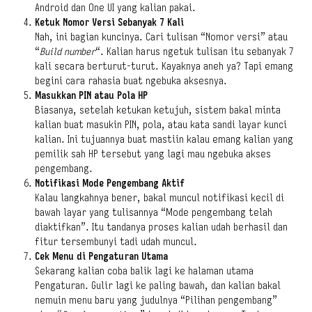
Android dan One UI yang kalian pakai.
Ketuk Nomor Versi Sebanyak 7 Kali
Nah, ini bagian kuncinya. Cari tulisan “Nomor versi” atau
“
Build number
“. Kalian harus ngetuk tulisan itu sebanyak 7
kali secara berturut-turut. Kayaknya aneh ya? Tapi emang
begini cara rahasia buat ngebuka aksesnya.
Masukkan PIN atau Pola HP
Biasanya, setelah ketukan ketujuh, sistem bakal minta
kalian buat masukin PIN, pola, atau kata sandi layar kunci
kalian. Ini tujuannya buat mastiin kalau emang kalian yang
pemilik sah HP tersebut yang lagi mau ngebuka akses
pengembang.
Notifikasi Mode Pengembang Aktif
Kalau langkahnya bener, bakal muncul notifikasi kecil di
bawah layar yang tulisannya “Mode pengembang telah
diaktifkan”. Itu tandanya proses kalian udah berhasil dan
fitur tersembunyi tadi udah muncul.
Cek Menu di Pengaturan Utama
Sekarang kalian coba balik lagi ke halaman utama
Pengaturan. Gulir lagi ke paling bawah, dan kalian bakal
nemuin menu baru yang judulnya “Pilihan pengembang”