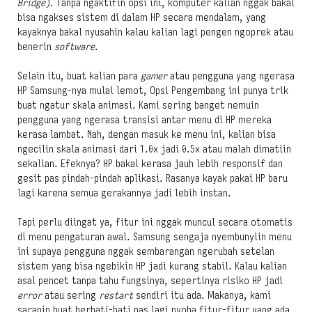
Bridge
). Tanpa ngaktifin opsi ini, komputer kalian nggak bakal
bisa ngakses sistem di dalam HP secara mendalam, yang
kayaknya bakal nyusahin kalau kalian lagi pengen ngoprek atau
benerin
software
.
Selain itu, buat kalian para
gamer
atau pengguna yang ngerasa
HP Samsung-nya mulai lemot, Opsi Pengembang ini punya trik
buat ngatur skala animasi. Kami sering banget nemuin
pengguna yang ngerasa transisi antar menu di HP mereka
kerasa lambat. Nah, dengan masuk ke menu ini, kalian bisa
ngecilin skala animasi dari 1.0x jadi 0.5x atau malah dimatiin
sekalian. Efeknya? HP bakal kerasa jauh lebih responsif dan
gesit pas pindah-pindah aplikasi. Rasanya kayak pakai HP baru
lagi karena semua gerakannya jadi lebih instan.
Tapi perlu diingat ya, fitur ini nggak muncul secara otomatis
di menu pengaturan awal. Samsung sengaja nyembunyiin menu
ini supaya pengguna nggak sembarangan ngerubah setelan
sistem yang bisa ngebikin HP jadi kurang stabil. Kalau kalian
asal pencet tanpa tahu fungsinya, sepertinya risiko HP jadi
error
atau sering
restart
sendiri itu ada. Makanya, kami
saranin buat berhati-hati pas lagi nyoba fitur-fitur yang ada