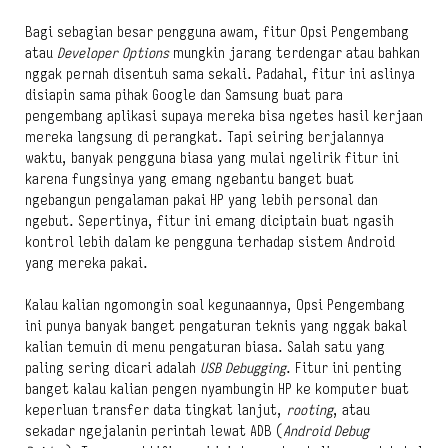
Bagi sebagian besar pengguna awam, fitur Opsi Pengembang
atau
Developer Options
mungkin jarang terdengar atau bahkan
nggak pernah disentuh sama sekali. Padahal, fitur ini aslinya
disiapin sama pihak Google dan Samsung buat para
pengembang aplikasi supaya mereka bisa ngetes hasil kerjaan
mereka langsung di perangkat. Tapi seiring berjalannya
waktu, banyak pengguna biasa yang mulai ngelirik fitur ini
karena fungsinya yang emang ngebantu banget buat
ngebangun pengalaman pakai HP yang lebih personal dan
ngebut. Sepertinya, fitur ini emang diciptain buat ngasih
kontrol lebih dalam ke pengguna terhadap sistem Android
yang mereka pakai.
Kalau kalian ngomongin soal kegunaannya, Opsi Pengembang
ini punya banyak banget pengaturan teknis yang nggak bakal
kalian temuin di menu pengaturan biasa. Salah satu yang
paling sering dicari adalah
USB Debugging
. Fitur ini penting
banget kalau kalian pengen nyambungin HP ke komputer buat
keperluan transfer data tingkat lanjut,
rooting
, atau
sekadar ngejalanin perintah lewat ADB (
Android Debug