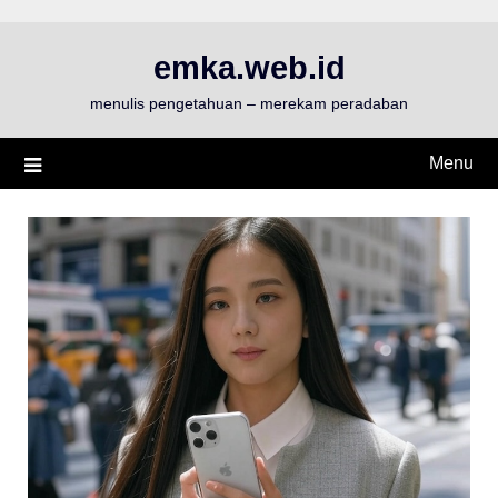
Skip
to
emka.web.id
content
menulis pengetahuan – merekam peradaban
Menu