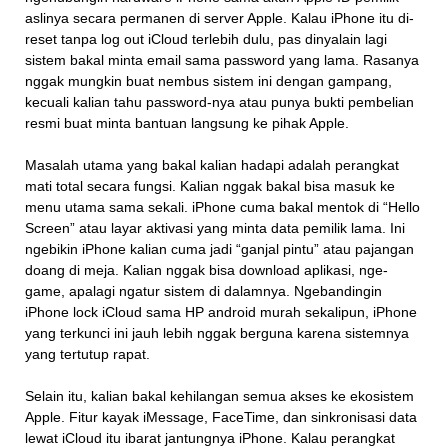
aslinya secara permanen di server Apple. Kalau iPhone itu di-
reset tanpa log out iCloud terlebih dulu, pas dinyalain lagi
sistem bakal minta email sama password yang lama. Rasanya
nggak mungkin buat nembus sistem ini dengan gampang,
kecuali kalian tahu password-nya atau punya bukti pembelian
resmi buat minta bantuan langsung ke pihak Apple.
Masalah utama yang bakal kalian hadapi adalah perangkat
mati total secara fungsi. Kalian nggak bakal bisa masuk ke
menu utama sama sekali. iPhone cuma bakal mentok di “Hello
Screen” atau layar aktivasi yang minta data pemilik lama. Ini
ngebikin iPhone kalian cuma jadi “ganjal pintu” atau pajangan
doang di meja. Kalian nggak bisa download aplikasi, nge-
game, apalagi ngatur sistem di dalamnya. Ngebandingin
iPhone lock iCloud sama HP android murah sekalipun, iPhone
yang terkunci ini jauh lebih nggak berguna karena sistemnya
yang tertutup rapat.
Selain itu, kalian bakal kehilangan semua akses ke ekosistem
Apple. Fitur kayak iMessage, FaceTime, dan sinkronisasi data
lewat iCloud itu ibarat jantungnya iPhone. Kalau perangkat