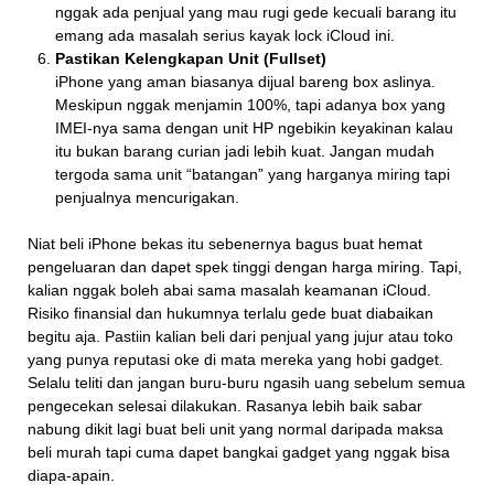
nggak ada penjual yang mau rugi gede kecuali barang itu
emang ada masalah serius kayak lock iCloud ini.
Pastikan Kelengkapan Unit (Fullset)
iPhone yang aman biasanya dijual bareng box aslinya.
Meskipun nggak menjamin 100%, tapi adanya box yang
IMEI-nya sama dengan unit HP ngebikin keyakinan kalau
itu bukan barang curian jadi lebih kuat. Jangan mudah
tergoda sama unit “batangan” yang harganya miring tapi
penjualnya mencurigakan.
Niat beli iPhone bekas itu sebenernya bagus buat hemat
pengeluaran dan dapet spek tinggi dengan harga miring. Tapi,
kalian nggak boleh abai sama masalah keamanan iCloud.
Risiko finansial dan hukumnya terlalu gede buat diabaikan
begitu aja. Pastiin kalian beli dari penjual yang jujur atau toko
yang punya reputasi oke di mata mereka yang hobi gadget.
Selalu teliti dan jangan buru-buru ngasih uang sebelum semua
pengecekan selesai dilakukan. Rasanya lebih baik sabar
nabung dikit lagi buat beli unit yang normal daripada maksa
beli murah tapi cuma dapet bangkai gadget yang nggak bisa
diapa-apain.