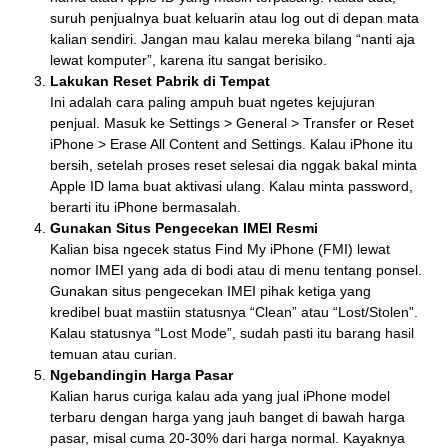
suruh penjualnya buat keluarin atau log out di depan mata
kalian sendiri. Jangan mau kalau mereka bilang “nanti aja
lewat komputer”, karena itu sangat berisiko.
Lakukan Reset Pabrik di Tempat
Ini adalah cara paling ampuh buat ngetes kejujuran
penjual. Masuk ke Settings > General > Transfer or Reset
iPhone > Erase All Content and Settings. Kalau iPhone itu
bersih, setelah proses reset selesai dia nggak bakal minta
Apple ID lama buat aktivasi ulang. Kalau minta password,
berarti itu iPhone bermasalah.
Gunakan Situs Pengecekan IMEI Resmi
Kalian bisa ngecek status Find My iPhone (FMI) lewat
nomor IMEI yang ada di bodi atau di menu tentang ponsel.
Gunakan situs pengecekan IMEI pihak ketiga yang
kredibel buat mastiin statusnya “Clean” atau “Lost/Stolen”.
Kalau statusnya “Lost Mode”, sudah pasti itu barang hasil
temuan atau curian.
Ngebandingin Harga Pasar
Kalian harus curiga kalau ada yang jual iPhone model
terbaru dengan harga yang jauh banget di bawah harga
pasar, misal cuma 20-30% dari harga normal. Kayaknya