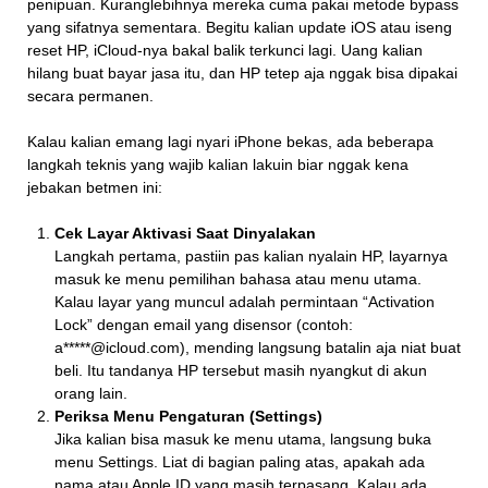
penipuan. Kuranglebihnya mereka cuma pakai metode bypass
yang sifatnya sementara. Begitu kalian update iOS atau iseng
reset HP, iCloud-nya bakal balik terkunci lagi. Uang kalian
hilang buat bayar jasa itu, dan HP tetep aja nggak bisa dipakai
secara permanen.
Kalau kalian emang lagi nyari iPhone bekas, ada beberapa
langkah teknis yang wajib kalian lakuin biar nggak kena
jebakan betmen ini:
Cek Layar Aktivasi Saat Dinyalakan
Langkah pertama, pastiin pas kalian nyalain HP, layarnya
masuk ke menu pemilihan bahasa atau menu utama.
Kalau layar yang muncul adalah permintaan “Activation
Lock” dengan email yang disensor (contoh:
a*****@icloud.com), mending langsung batalin aja niat buat
beli. Itu tandanya HP tersebut masih nyangkut di akun
orang lain.
Periksa Menu Pengaturan (Settings)
Jika kalian bisa masuk ke menu utama, langsung buka
menu Settings. Liat di bagian paling atas, apakah ada
nama atau Apple ID yang masih terpasang. Kalau ada,