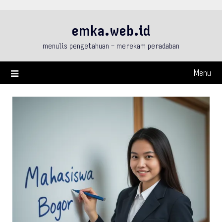
Skip
to
emka.web.id
content
menulis pengetahuan – merekam peradaban
Menu