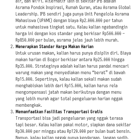
air, dan Wi-Fi. Alternatif lain di sekitar IPB adalah
Asrama Pondok Inspirasi, Rumah Quran, atau Asrama Global
Leadership. IPB sendiri juga punya Unit Pengelola Asrama
Mahasiswa (UPAMI) dengan biaya Rp2.000.000 per tahun
untuk mahasiswa tingkat satu. Kalau kalian ngebandingin
harga ini dengan kos standar yang berkisar Rp500.000 –
Rp850.000 per bulan, asrama jelas jauh lebih murah.
Menerapkan Standar Harga Makan Harian
Untuk urusan makan, kalian harus punya disiplin diri. Biaya
makan harian di Bogor berkisar antara Rp25.000 hingga
Rp35.000. Strateginya adalah kalian harus pandai mencari
warung makan yang menyediakan menu “berat” di bawah
Rp15.000. Sepertinya, kalau kalian sekali makan sudah
menghabiskan lebih dari Rp15.000, kalian harus rela
mengompensasi jatah makan berikutnya dengan menu
yang lebih murah agar total pengeluaran harian nggak
membengkak.
Memanfaatkan Fasilitas Transportasi Gratis
Transportasi bisa jadi pengeluaran yang nggak terasa
tapi besar. Kalau kalian pakai motor, siapkan dana sekitar
Rp30.000 per minggu atau Rp120.000 per bulan buat bensin.
Namun, kalau kalian nggak punya kendaraan, jangan sedih.