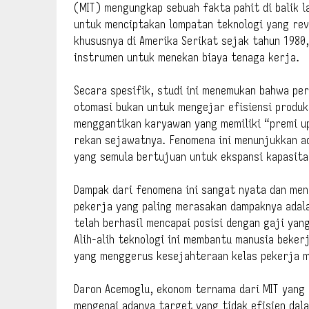
(MIT) mengungkap sebuah fakta pahit di balik la
untuk menciptakan lompatan teknologi yang rev
khususnya di Amerika Serikat sejak tahun 1980
instrumen untuk menekan biaya tenaga kerja.
Secara spesifik, studi ini menemukan bahwa p
otomasi bukan untuk mengejar efisiensi produk
menggantikan karyawan yang memiliki “premi up
rekan sejawatnya. Fenomena ini menunjukkan a
yang semula bertujuan untuk ekspansi kapasitas
Dampak dari fenomena ini sangat nyata dan men
pekerja yang paling merasakan dampaknya adala
telah berhasil mencapai posisi dengan gaji yan
Alih-alih teknologi ini membantu manusia beker
yang menggerus kesejahteraan kelas pekerja 
Daron Acemoglu, ekonom ternama dari MIT yang 
mengenai adanya target yang tidak efisien dala