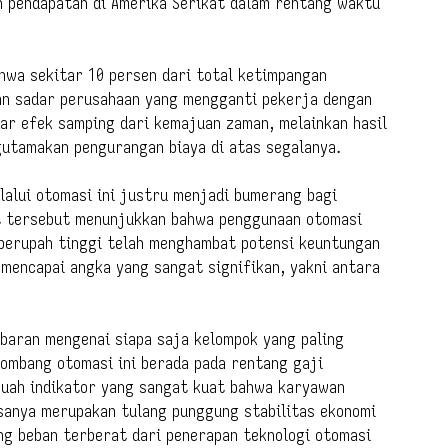
 pendapatan di Amerika Serikat dalam rentang waktu
hwa sekitar 10 persen dari total ketimpangan
kan sadar perusahaan yang mengganti pekerja dengan
dar efek samping dari kemajuan zaman, melainkan hasil
utamakan pengurangan biaya di atas segalanya.
lalui otomasi ini justru menjadi bumerang bagi
t tersebut menunjukkan bahwa penggunaan otomasi
berupah tinggi telah menghambat potensi keuntungan
a mencapai angka yang sangat signifikan, yakni antara
baran mengenai siapa saja kelompok yang paling
lombang otomasi ini berada pada rentang gaji
ebuah indikator yang sangat kuat bahwa karyawan
sanya merupakan tulang punggung stabilitas ekonomi
g beban terberat dari penerapan teknologi otomasi