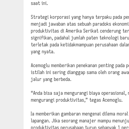
saat ini.
Strategi korporasi yang hanya terpaku pada pe
menjadi jawaban atas sebuah paradoks ekonomi
produktivitas di Amerika Serikat cenderung te
signifikan, padahal jumlah paten teknologi ba
terletak pada ketidakmampuan perusahaan dala
yang nyata.
Acemoglu memberikan penekanan penting pada pe
istilah ini sering dianggap sama oleh orang a
jalur yang berbeda.
“Anda bisa saja mengurangi biaya operasional,
mengurangi produktivitas,” tegas Acemoglu.
Ia memberikan gambaran mengenai dilema moral 
lapangan. Jika seorang manajer mampu menunju
produktivitas perusahaan turun sebanyak 1 per