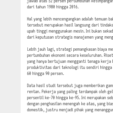
jawab atas 52 persen pertumbuhan ketimpangan
dari tahun 1980 hingga 2016.
Hal yang lebih mencengangkan adalah temuan ba
tersebut merupakan hasil langsung dari tinda
upah tinggi menggunakan mesin. Ini bukan seka
dari keputusan strategis manajemen yang meng
Lebih jauh lagi, strategi pemangkasan biaya me
pertumbuhan ekonomi secara keseluruhan. Rise
yang hanya bertujuan mengganti tenaga kerja 
produktivitas dari teknologi itu sendiri hingg
60 hingga 90 persen.
Data hasil studi tersebut juga memberikan gam
rentan. Pekerja yang paling terdampak oleh ge
persentil ke-70 hingga ke-95. Ini merupakan s
dengan penghasilan menengah ke atas, yang bia
domestik, justru menjadi pihak yang menanggun