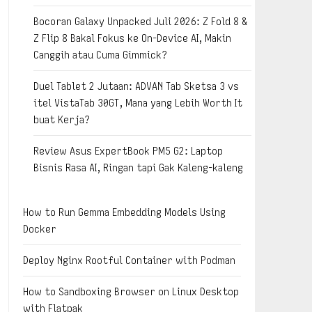
Bocoran Galaxy Unpacked Juli 2026: Z Fold 8 &
Z Flip 8 Bakal Fokus ke On-Device AI, Makin
Canggih atau Cuma Gimmick?
Duel Tablet 2 Jutaan: ADVAN Tab Sketsa 3 vs
itel VistaTab 30GT, Mana yang Lebih Worth It
buat Kerja?
Review Asus ExpertBook PM5 G2: Laptop
Bisnis Rasa AI, Ringan tapi Gak Kaleng-kaleng
How to Run Gemma Embedding Models Using
Docker
Deploy Nginx Rootful Container with Podman
How to Sandboxing Browser on Linux Desktop
with Flatpak