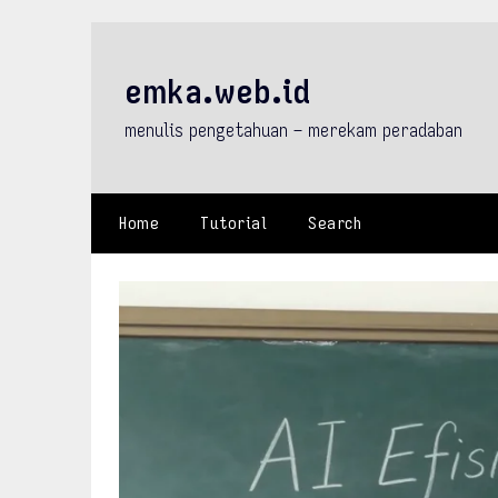
Skip
to
content
emka.web.id
menulis pengetahuan – merekam peradaban
Home
Tutorial
Search