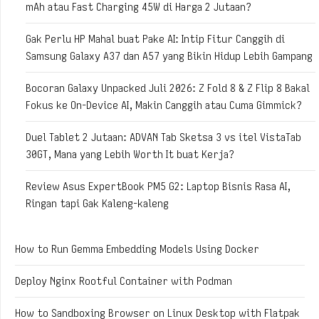
mAh atau Fast Charging 45W di Harga 2 Jutaan?
Gak Perlu HP Mahal buat Pake AI: Intip Fitur Canggih di
Samsung Galaxy A37 dan A57 yang Bikin Hidup Lebih Gampang
Bocoran Galaxy Unpacked Juli 2026: Z Fold 8 & Z Flip 8 Bakal
Fokus ke On-Device AI, Makin Canggih atau Cuma Gimmick?
Duel Tablet 2 Jutaan: ADVAN Tab Sketsa 3 vs itel VistaTab
30GT, Mana yang Lebih Worth It buat Kerja?
Review Asus ExpertBook PM5 G2: Laptop Bisnis Rasa AI,
Ringan tapi Gak Kaleng-kaleng
How to Run Gemma Embedding Models Using Docker
Deploy Nginx Rootful Container with Podman
How to Sandboxing Browser on Linux Desktop with Flatpak