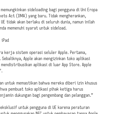
ng memungkinkan sideloading bagi pengguna di Uni Eropa
kets Act (DMA) yang baru. Tidak mengherankan,
UE tidak akan berlaku di seluruh dunia, namun inilah
Anda memenuhi syarat untuk sideload.
 iPad
a kerja sistem operasi seluler Apple. Pertama,
 Sebaliknya, Apple akan mengizinkan toko aplikasi
 mendistribusikan aplikasi di luar App Store. Apple
”.
ran untuk memastikan bahwa mereka diberi izin khusus
ahwa pembuat toko aplikasi pihak ketiga harus
menjamin dukungan bagi pengembang dan pelanggan.”
 eksklusif untuk pengguna di UE karena peraturan
a untuk menggunakan NFC untuk pembayaran tanpa Apple