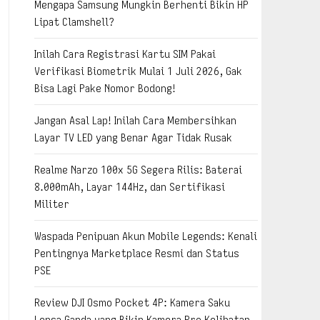
Mengapa Samsung Mungkin Berhenti Bikin HP
Lipat Clamshell?
Inilah Cara Registrasi Kartu SIM Pakai
Verifikasi Biometrik Mulai 1 Juli 2026, Gak
Bisa Lagi Pake Nomor Bodong!
Jangan Asal Lap! Inilah Cara Membersihkan
Layar TV LED yang Benar Agar Tidak Rusak
Realme Narzo 100x 5G Segera Rilis: Baterai
8.000mAh, Layar 144Hz, dan Sertifikasi
Militer
Waspada Penipuan Akun Mobile Legends: Kenali
Pentingnya Marketplace Resmi dan Status
PSE
Review DJI Osmo Pocket 4P: Kamera Saku
Lensa Ganda yang Bikin Kamera Pro Kelihatan