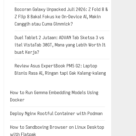
Bocoran Galaxy Unpacked Juli 2026: Z Fold 8 &
Z Flip 8 Bakal Fokus ke On-Device AI, Makin
Canggih atau Cuma Gimmick?
Duel Tablet 2 Jutaan: ADVAN Tab Sketsa 3 vs
itel VistaTab 30GT, Mana yang Lebih Worth It
buat Kerja?
Review Asus ExpertBook PM5 G2: Laptop
Bisnis Rasa AI, Ringan tapi Gak Kaleng-kaleng
How to Run Gemma Embedding Models Using
Docker
Deploy Nginx Rootful Container with Podman
How to Sandboxing Browser on Linux Desktop
with Flatpak