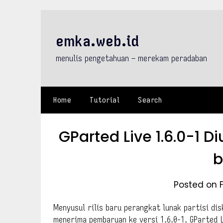
Skip
to
content
emka.web.id
menulis pengetahuan – merekam peradaban
Home
Tutorial
Search
GParted Live 1.6.0-1 
b
Posted on 
Menyusul rilis baru perangkat lunak partisi dis
menerima pembaruan ke versi 1.6.0-1. GParted L