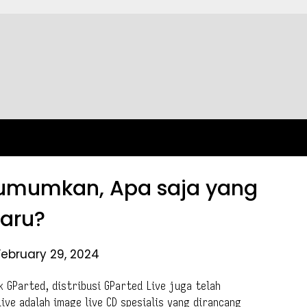
Diumumkan, Apa saja yang
aru?
February 29, 2024
k GParted, distribusi GParted Live juga telah
ive adalah image live CD spesialis yang dirancang