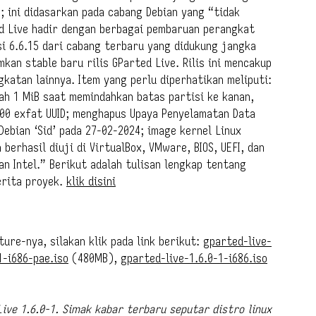
; ini didasarkan pada cabang Debian yang “tidak
ted Live hadir dengan berbagai pembaruan perangkat
i 6.6.15 dari cabang terbaru yang didukung jangka
n stable baru rilis GParted Live. Rilis ini mencakup
gkatan lainnya. Item yang perlu diperhatikan meliputi:
ah 1 MiB saat memindahkan batas partisi ke kanan,
00 exfat UUID; menghapus Upaya Penyelamatan Data
ebian ‘Sid’ pada 27-02-2024; image kernel Linux
h berhasil diuji di VirtualBox, VMware, BIOS, UEFI, dan
an Intel.” Berikut adalah tulisan lengkap tentang
erita proyek.
klik disini
ure-nya, silakan klik pada link berikut:
gparted-live-
1-i686-pae.iso
(480MB),
gparted-live-1.6.0-1-i686.iso
Live 1.6.0-1. Simak kabar terbaru seputar distro linux