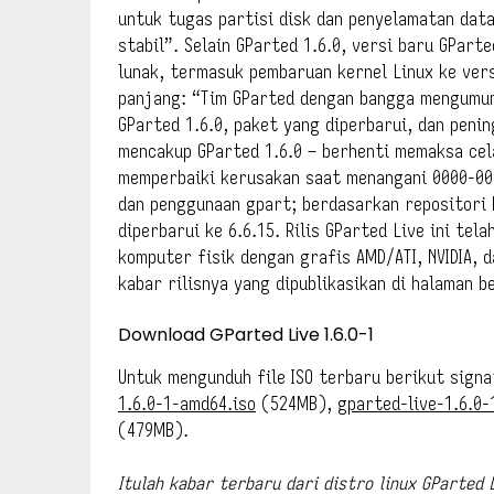
untuk tugas partisi disk dan penyelamatan data
stabil”. Selain GParted 1.6.0, versi baru GPar
lunak, termasuk pembaruan kernel Linux ke vers
panjang: “Tim GParted dengan bangga mengumumka
GParted 1.6.0, paket yang diperbarui, dan penin
mencakup GParted 1.6.0 – berhenti memaksa cel
memperbaiki kerusakan saat menangani 0000-00
dan penggunaan gpart; berdasarkan repositori D
diperbarui ke 6.6.15. Rilis GParted Live ini tela
komputer fisik dengan grafis AMD/ATI, NVIDIA, d
kabar rilisnya yang dipublikasikan di halaman b
Download GParted Live 1.6.0-1
Untuk mengunduh file ISO terbaru berikut signat
1.6.0-1-amd64.iso
(524MB),
gparted-live-1.6.0-
(479MB).
Itulah kabar terbaru dari distro linux GParted 