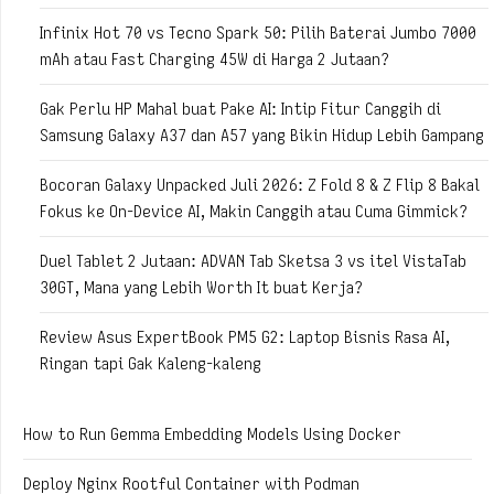
Infinix Hot 70 vs Tecno Spark 50: Pilih Baterai Jumbo 7000
mAh atau Fast Charging 45W di Harga 2 Jutaan?
Gak Perlu HP Mahal buat Pake AI: Intip Fitur Canggih di
Samsung Galaxy A37 dan A57 yang Bikin Hidup Lebih Gampang
Bocoran Galaxy Unpacked Juli 2026: Z Fold 8 & Z Flip 8 Bakal
Fokus ke On-Device AI, Makin Canggih atau Cuma Gimmick?
Duel Tablet 2 Jutaan: ADVAN Tab Sketsa 3 vs itel VistaTab
30GT, Mana yang Lebih Worth It buat Kerja?
Review Asus ExpertBook PM5 G2: Laptop Bisnis Rasa AI,
Ringan tapi Gak Kaleng-kaleng
How to Run Gemma Embedding Models Using Docker
Deploy Nginx Rootful Container with Podman