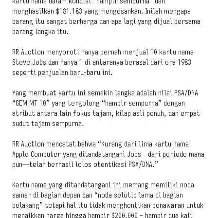
kartu nama dalam kondisi “hampir sempurna” dan
menghasilkan $181.183 yang mengesankan. Inilah mengapa
barang itu sangat berharga dan apa lagi yang dijual bersama
barang langka itu.
RR Auction menyoroti hanya pernah menjual 10 kartu nama
Steve Jobs dan hanya 1 di antaranya berasal dari era 1983
seperti penjualan baru-baru ini.
Yang membuat kartu ini semakin langka adalah nilai PSA/DNA
“GEM MT 10” yang tergolong “hampir sempurna” dengan
atribut antara lain fokus tajam, kilap asli penuh, dan empat
sudut tajam sempurna.
RR Auction mencatat bahwa “Kurang dari lima kartu nama
Apple Computer yang ditandatangani Jobs—dari periode mana
pun—telah berhasil lolos otentikasi PSA/DNA.”
Kartu nama yang ditandatangani ini memang memiliki noda
samar di bagian depan dan “noda selotip lama di bagian
belakang” tetapi hal itu tidak menghentikan penawaran untuk
menaikkan harga hingga hampir $200.000 – hampir dua kali