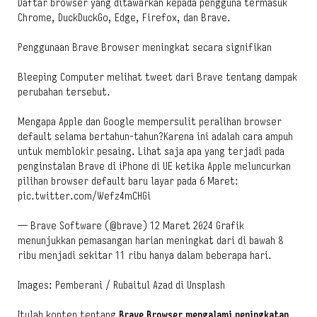
Daftar browser yang ditawarkan kepada pengguna termasuk
Chrome, DuckDuckGo, Edge, Firefox, dan Brave.
Penggunaan Brave Browser meningkat secara signifikan
Bleeping Computer melihat tweet dari Brave tentang dampak
perubahan tersebut.
Mengapa Apple dan Google mempersulit peralihan browser
default selama bertahun-tahun?Karena ini adalah cara ampuh
untuk memblokir pesaing. Lihat saja apa yang terjadi pada
penginstalan Brave di iPhone di UE ketika Apple meluncurkan
pilihan browser default baru layar pada 6 Maret:
pic.twitter.com/Wefz4mCHGi
— Brave Software (@brave) 12 Maret 2024 Grafik
menunjukkan pemasangan harian meningkat dari di bawah 8
ribu menjadi sekitar 11 ribu hanya dalam beberapa hari.
Images: Pemberani / Rubaitul Azad di Unsplash
Itulah konten tentang
Brave Browser mengalami peningkatan