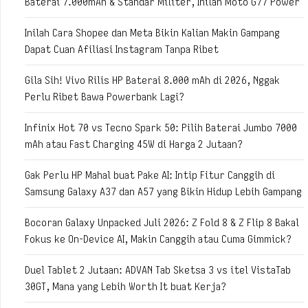
Baterai 7.000mAh & Standar Militer, Inilah Moto G77 Power
Inilah Cara Shopee dan Meta Bikin Kalian Makin Gampang
Dapat Cuan Afiliasi Instagram Tanpa Ribet
Gila Sih! Vivo Rilis HP Baterai 8.000 mAh di 2026, Nggak
Perlu Ribet Bawa Powerbank Lagi?
Infinix Hot 70 vs Tecno Spark 50: Pilih Baterai Jumbo 7000
mAh atau Fast Charging 45W di Harga 2 Jutaan?
Gak Perlu HP Mahal buat Pake AI: Intip Fitur Canggih di
Samsung Galaxy A37 dan A57 yang Bikin Hidup Lebih Gampang
Bocoran Galaxy Unpacked Juli 2026: Z Fold 8 & Z Flip 8 Bakal
Fokus ke On-Device AI, Makin Canggih atau Cuma Gimmick?
Duel Tablet 2 Jutaan: ADVAN Tab Sketsa 3 vs itel VistaTab
30GT, Mana yang Lebih Worth It buat Kerja?