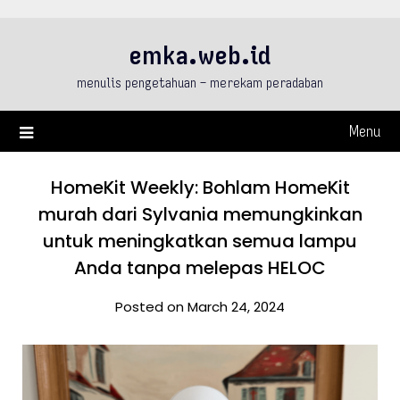
Skip
to
emka.web.id
content
menulis pengetahuan – merekam peradaban
Menu
HomeKit Weekly: Bohlam HomeKit
murah dari Sylvania memungkinkan
untuk meningkatkan semua lampu
Anda tanpa melepas HELOC
Posted on March 24, 2024