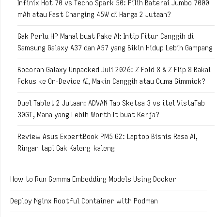
Infinix Hot 70 vs Tecno Spark 50: Pilih Baterai Jumbo 7000
mAh atau Fast Charging 45W di Harga 2 Jutaan?
Gak Perlu HP Mahal buat Pake AI: Intip Fitur Canggih di
Samsung Galaxy A37 dan A57 yang Bikin Hidup Lebih Gampang
Bocoran Galaxy Unpacked Juli 2026: Z Fold 8 & Z Flip 8 Bakal
Fokus ke On-Device AI, Makin Canggih atau Cuma Gimmick?
Duel Tablet 2 Jutaan: ADVAN Tab Sketsa 3 vs itel VistaTab
30GT, Mana yang Lebih Worth It buat Kerja?
Review Asus ExpertBook PM5 G2: Laptop Bisnis Rasa AI,
Ringan tapi Gak Kaleng-kaleng
How to Run Gemma Embedding Models Using Docker
Deploy Nginx Rootful Container with Podman