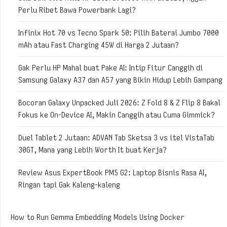
Perlu Ribet Bawa Powerbank Lagi?
Infinix Hot 70 vs Tecno Spark 50: Pilih Baterai Jumbo 7000
mAh atau Fast Charging 45W di Harga 2 Jutaan?
Gak Perlu HP Mahal buat Pake AI: Intip Fitur Canggih di
Samsung Galaxy A37 dan A57 yang Bikin Hidup Lebih Gampang
Bocoran Galaxy Unpacked Juli 2026: Z Fold 8 & Z Flip 8 Bakal
Fokus ke On-Device AI, Makin Canggih atau Cuma Gimmick?
Duel Tablet 2 Jutaan: ADVAN Tab Sketsa 3 vs itel VistaTab
30GT, Mana yang Lebih Worth It buat Kerja?
Review Asus ExpertBook PM5 G2: Laptop Bisnis Rasa AI,
Ringan tapi Gak Kaleng-kaleng
How to Run Gemma Embedding Models Using Docker