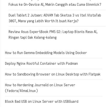
Fokus ke On-Device AI, Makin Canggih atau Cuma Gimmick?
Duel Tablet 2 Jutaan: ADVAN Tab Sketsa 3 vs itel VistaTab
30GT, Mana yang Lebih Worth It buat Kerja?
Review Asus ExpertBook PM5 G2: Laptop Bisnis Rasa AI,
Ringan tapi Gak Kaleng-kaleng
How to Run Gemma Embedding Models Using Docker
Deploy Nginx Rootful Container with Podman
How to Sandboxing Browser on Linux Desktop with Flatpak
How to Hardening Journald on Linux Server
(Fedora/AlmaLinux)
Block Bad USB on Linux Server with USBGuard