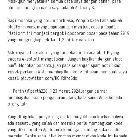
Meskipun menyatakan semua data saya dengan benar, para
phisher mengira nama saya adalah Anthony S.”
Bagi mereka yang belum terbiasa, People Data Labs adalah
platform yang mengumpulkan dan menjual data pribadi.
Platform ini menjadi target kebocoran besar pada tahun 2019
yang mengungkap sekitar 1,2 miliar catatan.
Akhirnya hal terakhir yang mereka minta adalah OTP yang
secara eksplisit mengatakan “Jangan bagikan dengan siapa
pun”. Menekan persetujuan pada serangan spam notifikasi
reset pertama ATAU membagikan kode ini akan membuat saya
kesal. pic.twitter.com/RQHRUre5ds
— Parth (@parth220_) 23 Maret 2024Jangan pernah
membagikan kode pengaturan ulang kata sandi Anda kepada
orang lain
Yang diinginkan penyerang adalah meyakinkan korban bahwa
ada sesuatu yang salah dan mereka perlu membagikan kode
yang dikirim oleh Apple untuk mengatur ulang kata sandi
mereka. Tentu saja, jika korban membagikan kode ini kepada