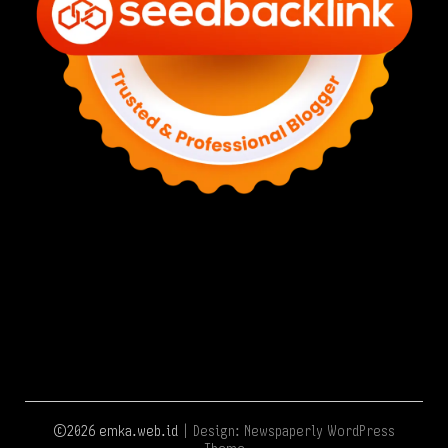
©2026 emka.web.id
| Design:
Newspaperly WordPress