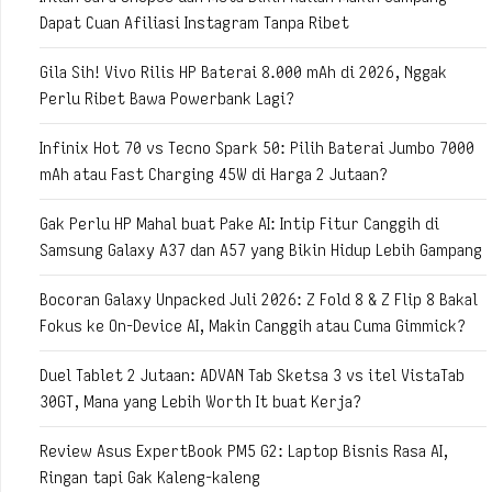
Dapat Cuan Afiliasi Instagram Tanpa Ribet
Gila Sih! Vivo Rilis HP Baterai 8.000 mAh di 2026, Nggak
Perlu Ribet Bawa Powerbank Lagi?
Infinix Hot 70 vs Tecno Spark 50: Pilih Baterai Jumbo 7000
mAh atau Fast Charging 45W di Harga 2 Jutaan?
Gak Perlu HP Mahal buat Pake AI: Intip Fitur Canggih di
Samsung Galaxy A37 dan A57 yang Bikin Hidup Lebih Gampang
Bocoran Galaxy Unpacked Juli 2026: Z Fold 8 & Z Flip 8 Bakal
Fokus ke On-Device AI, Makin Canggih atau Cuma Gimmick?
Duel Tablet 2 Jutaan: ADVAN Tab Sketsa 3 vs itel VistaTab
30GT, Mana yang Lebih Worth It buat Kerja?
Review Asus ExpertBook PM5 G2: Laptop Bisnis Rasa AI,
Ringan tapi Gak Kaleng-kaleng