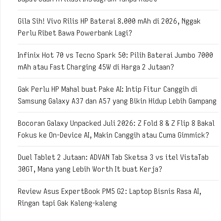
Gila Sih! Vivo Rilis HP Baterai 8.000 mAh di 2026, Nggak
Perlu Ribet Bawa Powerbank Lagi?
Infinix Hot 70 vs Tecno Spark 50: Pilih Baterai Jumbo 7000
mAh atau Fast Charging 45W di Harga 2 Jutaan?
Gak Perlu HP Mahal buat Pake AI: Intip Fitur Canggih di
Samsung Galaxy A37 dan A57 yang Bikin Hidup Lebih Gampang
Bocoran Galaxy Unpacked Juli 2026: Z Fold 8 & Z Flip 8 Bakal
Fokus ke On-Device AI, Makin Canggih atau Cuma Gimmick?
Duel Tablet 2 Jutaan: ADVAN Tab Sketsa 3 vs itel VistaTab
30GT, Mana yang Lebih Worth It buat Kerja?
Review Asus ExpertBook PM5 G2: Laptop Bisnis Rasa AI,
Ringan tapi Gak Kaleng-kaleng