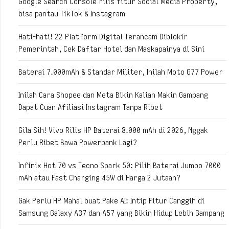
Google Search Console rilis fitur Social Media Property,
bisa pantau TikTok & Instagram
Hati-hati! 22 Platform Digital Terancam Diblokir
Pemerintah, Cek Daftar Hotel dan Maskapainya di Sini
Baterai 7.000mAh & Standar Militer, Inilah Moto G77 Power
Inilah Cara Shopee dan Meta Bikin Kalian Makin Gampang
Dapat Cuan Afiliasi Instagram Tanpa Ribet
Gila Sih! Vivo Rilis HP Baterai 8.000 mAh di 2026, Nggak
Perlu Ribet Bawa Powerbank Lagi?
Infinix Hot 70 vs Tecno Spark 50: Pilih Baterai Jumbo 7000
mAh atau Fast Charging 45W di Harga 2 Jutaan?
Gak Perlu HP Mahal buat Pake AI: Intip Fitur Canggih di
Samsung Galaxy A37 dan A57 yang Bikin Hidup Lebih Gampang