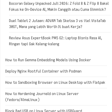
Bocoran Galaxy Unpacked Juli 2026: Z Fold 8 & Z Flip 8 Bakal
Fokus ke On-Device AI, Makin Canggih atau Cuma Gimmick?
Duel Tablet 2 Jutaan: ADVAN Tab Sketsa 3 vs itel VistaTab
30GT, Mana yang Lebih Worth It buat Kerja?
Review Asus ExpertBook PM5 G2: Laptop Bisnis Rasa AI,
Ringan tapi Gak Kaleng-kaleng
How to Run Gemma Embedding Models Using Docker
Deploy Nginx Rootful Container with Podman
How to Sandboxing Browser on Linux Desktop with Flatpak
How to Hardening Journald on Linux Server
(Fedora/AlmaLinux)
Block Bad USB on Linux Server with USBGuard