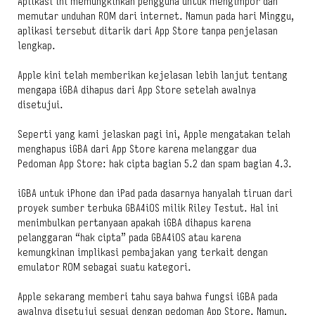
Aplikasi ini memungkinkan pengguna untuk mengimpor dan
memutar unduhan ROM dari internet. Namun pada hari Minggu,
aplikasi tersebut ditarik dari App Store tanpa penjelasan
lengkap.
Apple kini telah memberikan kejelasan lebih lanjut tentang
mengapa iGBA dihapus dari App Store setelah awalnya
disetujui.
Seperti yang kami jelaskan pagi ini, Apple mengatakan telah
menghapus iGBA dari App Store karena melanggar dua
Pedoman App Store: hak cipta bagian 5.2 dan spam bagian 4.3.
iGBA untuk iPhone dan iPad pada dasarnya hanyalah tiruan dari
proyek sumber terbuka GBA4iOS milik Riley Testut. Hal ini
menimbulkan pertanyaan apakah iGBA dihapus karena
pelanggaran “hak cipta” pada GBA4iOS atau karena
kemungkinan implikasi pembajakan yang terkait dengan
emulator ROM sebagai suatu kategori.
Apple sekarang memberi tahu saya bahwa fungsi iGBA pada
awalnya disetujui sesuai dengan pedoman App Store. Namun,