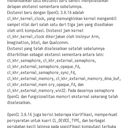
menambahkan satu ekstensi baru sambil menyelesaikan
delapan ekstensi sementara sebelumnya.
Ekstensi baru dengan OpenCL 3.0.16 adalah
cl_khr_kernel_clock, yang memungkinkan kernel mengambil
sampel nilai dari salah satu dari tiga jam yang disediakan
oleh unit komputasi. Ekstensi jam kernel
cl_khr_kernel_clock dikerjakan oleh insinyur Arm,
Imagination, Intel, dan Qualcomm.
Ekstensi yang telah diselesaikan setelah sebelumnya
diterbitkan sebagai ekstensi sementara antara lain:
cl_khr_semaphore, cl_khr_external_semaphore,
cl_khr_external_semaphore_opaque_fd,
cl_khr_external_semaphore_sync_fd,
cl_khr_external_memory, cl_khr_external_memory_dma_buf,
cl_khr_external_mem ory_opaque_fd, dan
cl_khr_external_memory_win32. Pada dasarnya semaphore
OpenCL dan fungsionalitas memori eksternal sekarang telah
diselesaikan.
OpenCL 3.0.16 juga berisi beberapa klarifikasi, memperkuat
persyaratan untuk kueri CL_DEVICE_TYPE, dan berbagai
perubahan kecil lainnya pada spesifikasi komputasi terbuka