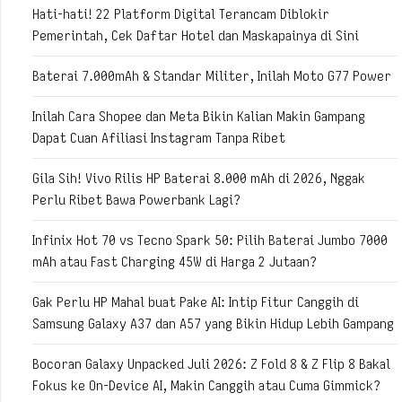
Hati-hati! 22 Platform Digital Terancam Diblokir
Pemerintah, Cek Daftar Hotel dan Maskapainya di Sini
Baterai 7.000mAh & Standar Militer, Inilah Moto G77 Power
Inilah Cara Shopee dan Meta Bikin Kalian Makin Gampang
Dapat Cuan Afiliasi Instagram Tanpa Ribet
Gila Sih! Vivo Rilis HP Baterai 8.000 mAh di 2026, Nggak
Perlu Ribet Bawa Powerbank Lagi?
Infinix Hot 70 vs Tecno Spark 50: Pilih Baterai Jumbo 7000
mAh atau Fast Charging 45W di Harga 2 Jutaan?
Gak Perlu HP Mahal buat Pake AI: Intip Fitur Canggih di
Samsung Galaxy A37 dan A57 yang Bikin Hidup Lebih Gampang
Bocoran Galaxy Unpacked Juli 2026: Z Fold 8 & Z Flip 8 Bakal
Fokus ke On-Device AI, Makin Canggih atau Cuma Gimmick?