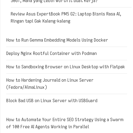
30GT, Mana yang Lebih Worth It buat Kerja?
Review Asus ExpertBook PM5 G2: Laptop Bisnis Rasa AI,
Ringan tapi Gak Kaleng-kaleng
How to Run Gemma Embedding Models Using Docker
Deploy Nginx Rootful Container with Podman
How to Sandboxing Browser on Linux Desktop with Flatpak
How to Hardening Journald on Linux Server
(Fedora/AlmaLinux)
Block Bad USB on Linux Server with USBGuard
How to Automate Your Entire SEO Strategy Using a Swarm
of 100 Free AI Agents Working in Parallel