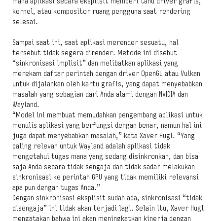
mana aplikasi secara eksplisit memberi tahu driver grafis,
kernel, atau kompositor ruang pengguna saat rendering
selesai.
Sampai saat ini, saat aplikasi merender sesuatu, hal
tersebut tidak segera dirender. Metode ini disebut
“sinkronisasi implisit” dan melibatkan aplikasi yang
merekam daftar perintah dengan driver OpenGL atau Vulkan
untuk dijalankan oleh kartu grafis, yang dapat menyebabkan
masalah yang sebagian dari Anda alami dengan NVIDIA dan
Wayland.
“Model ini membuat memudahkan pengembang aplikasi untuk
menulis aplikasi yang berfungsi dengan benar, namun hal ini
juga dapat menyebabkan masalah,” kata Xaver Hugl. “Yang
paling relevan untuk Wayland adalah aplikasi tidak
mengetahui tugas mana yang sedang disinkronkan, dan bisa
saja Anda secara tidak sengaja dan tidak sadar melakukan
sinkronisasi ke perintah GPU yang tidak memiliki relevansi
apa pun dengan tugas Anda.”
Dengan sinkronisasi eksplisit sudah ada, sinkronisasi “tidak
disengaja” ini tidak akan terjadi lagi. Selain itu, Xaver Hugl
mengatakan bahwa ini akan meningkatkan kinerja dengan