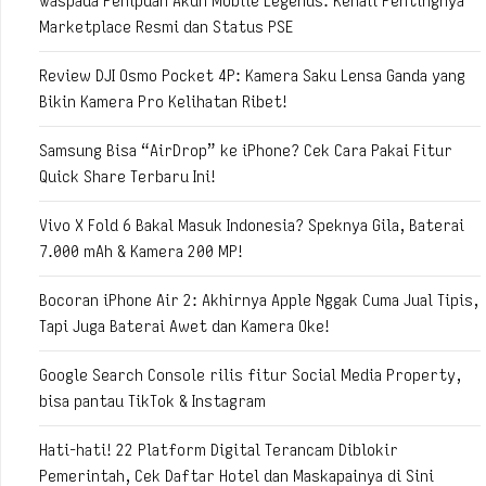
Waspada Penipuan Akun Mobile Legends: Kenali Pentingnya
Marketplace Resmi dan Status PSE
Review DJI Osmo Pocket 4P: Kamera Saku Lensa Ganda yang
Bikin Kamera Pro Kelihatan Ribet!
Samsung Bisa “AirDrop” ke iPhone? Cek Cara Pakai Fitur
Quick Share Terbaru Ini!
Vivo X Fold 6 Bakal Masuk Indonesia? Speknya Gila, Baterai
7.000 mAh & Kamera 200 MP!
Bocoran iPhone Air 2: Akhirnya Apple Nggak Cuma Jual Tipis,
Tapi Juga Baterai Awet dan Kamera Oke!
Google Search Console rilis fitur Social Media Property,
bisa pantau TikTok & Instagram
Hati-hati! 22 Platform Digital Terancam Diblokir
Pemerintah, Cek Daftar Hotel dan Maskapainya di Sini