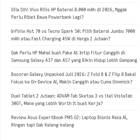
Gila Sih! Vivo Rilis HP Baterai 8.000 mAh di 2026, Nggak
Perlu Ribet Bawa Powerbank Lagi?
Infinix Hot 70 vs Tecno Spark 50: Pilih Baterai Jumbo 7000
mAh atau Fast Charging 45W di Harga 2 Jutaan?
Gak Perlu HP Mahal buat Pake AI: Intip Fitur Canggih di
Samsung Galaxy A37 dan A57 yang Bikin Hidup Lebih Gampang
Bocoran Galaxy Unpacked Juli 2026: Z Fold 8 & Z Flip 8 Bakal
Fokus ke On-Device AI, Makin Canggih atau Cuma Gimmick?
Duel Tablet 2 Jutaan: ADVAN Tab Sketsa 3 vs itel VistaTab
30GT, Mana yang Lebih Worth It buat Kerja?
Review Asus ExpertBook PM5 G2: Laptop Bisnis Rasa AI,
Ringan tapi Gak Kaleng-kaleng