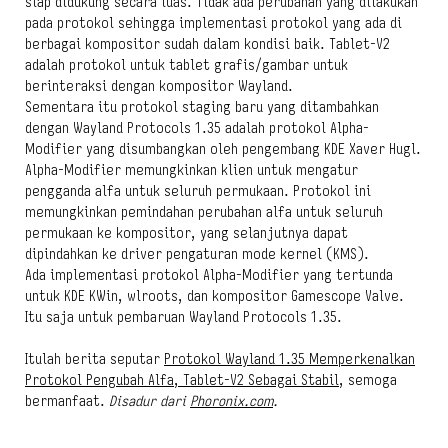
siap didukung secara luas. Tidak ada perubahan yang dilakukan
pada protokol sehingga implementasi protokol yang ada di
berbagai kompositor sudah dalam kondisi baik. Tablet-V2
adalah protokol untuk tablet grafis/gambar untuk
berinteraksi dengan kompositor Wayland.
Sementara itu protokol staging baru yang ditambahkan
dengan Wayland Protocols 1.35 adalah protokol Alpha-
Modifier yang disumbangkan oleh pengembang KDE Xaver Hugl.
Alpha-Modifier memungkinkan klien untuk mengatur
pengganda alfa untuk seluruh permukaan. Protokol ini
memungkinkan pemindahan perubahan alfa untuk seluruh
permukaan ke kompositor, yang selanjutnya dapat
dipindahkan ke driver pengaturan mode kernel (KMS).
Ada implementasi protokol Alpha-Modifier yang tertunda
untuk KDE KWin, wlroots, dan kompositor Gamescope Valve.
Itu saja untuk pembaruan Wayland Protocols 1.35.
Itulah berita seputar
Protokol Wayland 1.35 Memperkenalkan
Protokol Pengubah Alfa, Tablet-V2 Sebagai Stabil
, semoga
bermanfaat.
Disadur dari
Phoronix.com
.