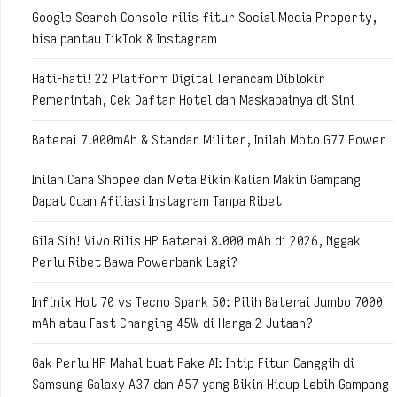
Google Search Console rilis fitur Social Media Property,
bisa pantau TikTok & Instagram
Hati-hati! 22 Platform Digital Terancam Diblokir
Pemerintah, Cek Daftar Hotel dan Maskapainya di Sini
Baterai 7.000mAh & Standar Militer, Inilah Moto G77 Power
Inilah Cara Shopee dan Meta Bikin Kalian Makin Gampang
Dapat Cuan Afiliasi Instagram Tanpa Ribet
Gila Sih! Vivo Rilis HP Baterai 8.000 mAh di 2026, Nggak
Perlu Ribet Bawa Powerbank Lagi?
Infinix Hot 70 vs Tecno Spark 50: Pilih Baterai Jumbo 7000
mAh atau Fast Charging 45W di Harga 2 Jutaan?
Gak Perlu HP Mahal buat Pake AI: Intip Fitur Canggih di
Samsung Galaxy A37 dan A57 yang Bikin Hidup Lebih Gampang