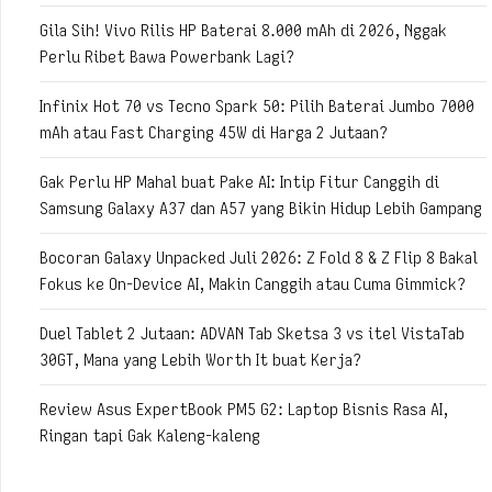
Gila Sih! Vivo Rilis HP Baterai 8.000 mAh di 2026, Nggak
Perlu Ribet Bawa Powerbank Lagi?
Infinix Hot 70 vs Tecno Spark 50: Pilih Baterai Jumbo 7000
mAh atau Fast Charging 45W di Harga 2 Jutaan?
Gak Perlu HP Mahal buat Pake AI: Intip Fitur Canggih di
Samsung Galaxy A37 dan A57 yang Bikin Hidup Lebih Gampang
Bocoran Galaxy Unpacked Juli 2026: Z Fold 8 & Z Flip 8 Bakal
Fokus ke On-Device AI, Makin Canggih atau Cuma Gimmick?
Duel Tablet 2 Jutaan: ADVAN Tab Sketsa 3 vs itel VistaTab
30GT, Mana yang Lebih Worth It buat Kerja?
Review Asus ExpertBook PM5 G2: Laptop Bisnis Rasa AI,
Ringan tapi Gak Kaleng-kaleng