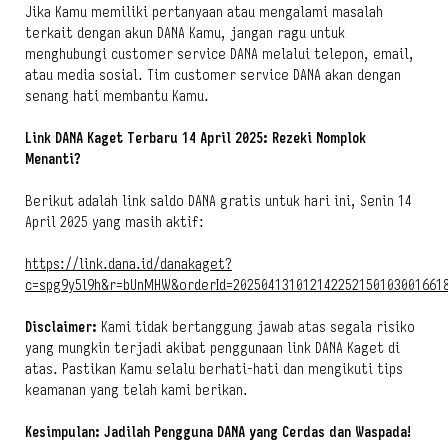
Jika Kamu memiliki pertanyaan atau mengalami masalah
terkait dengan akun DANA Kamu, jangan ragu untuk
menghubungi
customer service
DANA melalui telepon, email,
atau media sosial. Tim
customer service
DANA akan dengan
senang hati membantu Kamu.
Link DANA Kaget Terbaru 14 April 2025: Rezeki Nomplok
Menanti?
Berikut adalah link saldo DANA gratis untuk hari ini, Senin 14
April 2025 yang masih aktif:
https://link.dana.id/danakaget?
c=spg9y5l9h&r=bUnMHW&orderId=202504131012142252150103001661
Disclaimer:
Kami tidak bertanggung jawab atas segala risiko
yang mungkin terjadi akibat penggunaan link DANA Kaget di
atas. Pastikan Kamu selalu berhati-hati dan mengikuti tips
keamanan yang telah kami berikan.
Kesimpulan: Jadilah Pengguna DANA yang Cerdas dan Waspada!