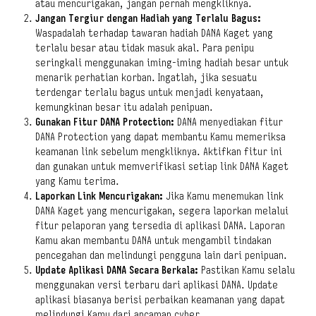
atau mencurigakan, jangan pernah mengkliknya.
Jangan Tergiur dengan Hadiah yang Terlalu Bagus:
Waspadalah terhadap tawaran hadiah DANA Kaget yang
terlalu besar atau tidak masuk akal. Para penipu
seringkali menggunakan iming-iming hadiah besar untuk
menarik perhatian korban. Ingatlah, jika sesuatu
terdengar terlalu bagus untuk menjadi kenyataan,
kemungkinan besar itu adalah penipuan.
Gunakan Fitur DANA Protection:
DANA menyediakan fitur
DANA Protection yang dapat membantu Kamu memeriksa
keamanan link sebelum mengkliknya. Aktifkan fitur ini
dan gunakan untuk memverifikasi setiap link DANA Kaget
yang Kamu terima.
Laporkan Link Mencurigakan:
Jika Kamu menemukan link
DANA Kaget yang mencurigakan, segera laporkan melalui
fitur pelaporan yang tersedia di aplikasi DANA. Laporan
Kamu akan membantu DANA untuk mengambil tindakan
pencegahan dan melindungi pengguna lain dari penipuan.
Update Aplikasi DANA Secara Berkala:
Pastikan Kamu selalu
menggunakan versi terbaru dari aplikasi DANA. Update
aplikasi biasanya berisi perbaikan keamanan yang dapat
melindungi Kamu dari ancaman
cyber
.