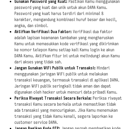
Gunakan Password yang Kuat:
Pastikan Kamu menggunakan
password
yang kuat dan unik untuk akun DANA Kamu.
Password
yang kuat harus terdiri dari minimal 8
karakter, mengandung kombinasi huruf besar dan kecil,
angka, dan simbol.
Aktifkan Verifikasi Dua Faktor:
Verifikasi dua faktor
adalah lapisan keamanan tambahan yang mengharuskan
Kamu untuk memasukkan kode verifikasi yang dikirimkan
ke nomor telepon Kamu setiap kali Kamu
login
ke akun
DANA Kamu. Aktifkan fitur ini untuk melindungi akun Kamu
dari akses yang tidak sah.
Jangan Gunakan WiFi Publik untuk Transaksi:
Hindari
menggunakan jaringan WiFi publik untuk melakukan
transaksi keuangan, termasuk transaksi di aplikasi DANA.
Jaringan WiFi publik seringkali tidak aman dan dapat
digunakan oleh
hacker
untuk mencuri data pribadi Kamu.
Periksa Riwayat Transaksi Secara Berkala:
Periksa riwayat
transaksi Kamu secara berkala untuk memastikan tidak
ada transaksi yang mencurigakan. Jika Kamu menemukan
transaksi yang tidak Kamu kenali, segera laporkan ke
customer service
DANA.
Jangan Bagikan Kode OTP:
Jangan pernah membagikan kode