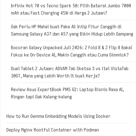
Infinix Hot 70 vs Tecno Spark 50: Pilih Baterai Jumbo 7000
mAh atau Fast Charging 45W di Harga 2 Jutaan?
Gak Perlu HP Mahal buat Pake AI: Intip Fitur Canggih di
Samsung Galaxy A37 dan A57 yang Bikin Hidup Lebih Gampang
Bocoran Galaxy Unpacked Juli 2026: Z Fold 8 & Z Flip 8 Bakal
Fokus ke On-Device AI, Makin Canggih atau Cuma Gimmick?
Duel Tablet 2 Jutaan: ADVAN Tab Sketsa 3 vs itel VistaTab
30GT, Mana yang Lebih Worth It buat Kerja?
Review Asus ExpertBook PM5 G2: Laptop Bisnis Rasa AI,
Ringan tapi Gak Kaleng-kaleng
How to Run Gemma Embedding Models Using Docker
Deploy Nginx Rootful Container with Podman