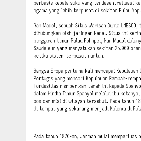
berbasis kepala suku yang terdesentralisasi k
agama yang lebih terpusat di sekitar Pulau Yap.
Nan Madol, sebuah Situs Warisan Dunia UNESCO, t
dihubungkan oleh jaringan kanal. Situs ini seri
pinggiran timur Pulau Pohnpei, Nan Madol dulun
Saudeleur yang menyatukan sekitar 25.000 oran
ketika sistem terpusat runtuh.
Bangsa Eropa pertama kali mencapai Kepulauan C
Portugis yang mencari Kepulauan Rempah-rempah 
Tordesillas memberikan tanah ini kepada Spany
dalam Hindia Timur Spanyol melalui ibu kotanya,
pos dan misi di wilayah tersebut. Pada tahun 1
di tempat yang sekarang menjadi Kolonia di Pul
Pada tahun 1870-an, Jerman mulai memperluas p