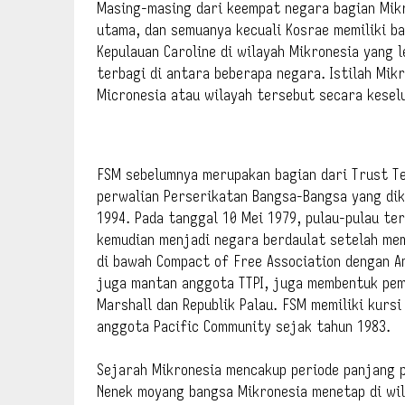
Masing-masing dari keempat negara bagian Mikro
utama, dan semuanya kecuali Kosrae memiliki ba
Kepulauan Caroline di wilayah Mikronesia yang le
terbagi di antara beberapa negara. Istilah Mi
Micronesia atau wilayah tersebut secara kesel
FSM sebelumnya merupakan bagian dari Trust Ter
perwalian Perserikatan Bangsa-Bangsa yang dike
1994. Pada tanggal 10 Mei 1979, pulau-pulau te
kemudian menjadi negara berdaulat setelah me
di bawah Compact of Free Association dengan Am
juga mantan anggota TTPI, juga membentuk peme
Marshall dan Republik Palau. FSM memiliki kurs
anggota Pacific Community sejak tahun 1983.
Sejarah Mikronesia mencakup periode panjang p
Nenek moyang bangsa Mikronesia menetap di wila