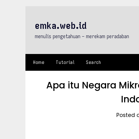
Skip
to
content
emka.web.id
menulis pengetahuan – merekam peradaban
Home
Tutorial
Search
Apa itu Negara Mik
Ind
Posted o