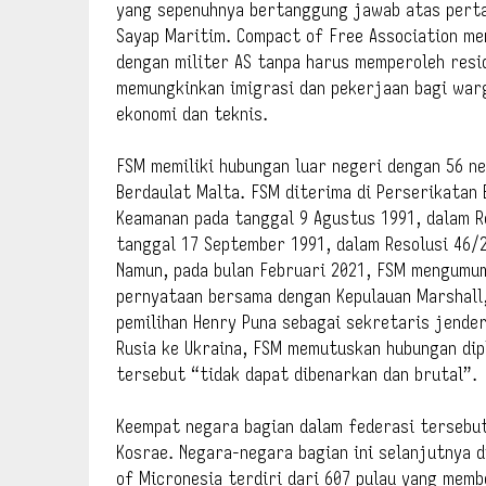
yang sepenuhnya bertanggung jawab atas pertah
Sayap Maritim. Compact of Free Association m
dengan militer AS tanpa harus memperoleh res
memungkinkan imigrasi dan pekerjaan bagi war
ekonomi dan teknis.
FSM memiliki hubungan luar negeri dengan 56 ne
Berdaulat Malta. FSM diterima di Perserikata
Keamanan pada tanggal 9 Agustus 1991, dalam R
tanggal 17 September 1991, dalam Resolusi 46/2
Namun, pada bulan Februari 2021, FSM mengumum
pernyataan bersama dengan Kepulauan Marshall, 
pemilihan Henry Puna sebagai sekretaris jender
Rusia ke Ukraina, FSM memutuskan hubungan dip
tersebut “tidak dapat dibenarkan dan brutal”.
Keempat negara bagian dalam federasi tersebut 
Kosrae. Negara-negara bagian ini selanjutnya 
of Micronesia terdiri dari 607 pulau yang memb