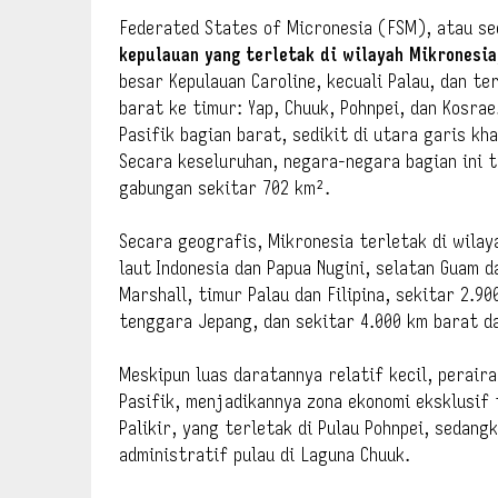
Federated States of Micronesia (FSM), atau s
kepulauan yang terletak di wilayah Mikronesia
besar Kepulauan Caroline, kecuali Palau, dan t
barat ke timur: Yap, Chuuk, Pohnpei, dan Kosra
Pasifik bagian barat, sedikit di utara garis k
Secara keseluruhan, negara-negara bagian ini t
gabungan sekitar 702 km².
Secara geografis, Mikronesia terletak di wilay
laut Indonesia dan Papua Nugini, selatan Guam 
Marshall, timur Palau dan Filipina, sekitar 2.9
tenggara Jepang, dan sekitar 4.000 km barat da
Meskipun luas daratannya relatif kecil, perai
Pasifik, menjadikannya zona ekonomi eksklusif t
Palikir, yang terletak di Pulau Pohnpei, sedan
administratif pulau di Laguna Chuuk.