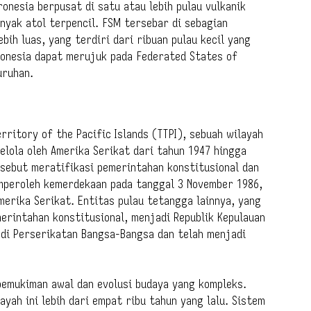
nesia berpusat di satu atau lebih pulau vulkanik
nyak atol terpencil. FSM tersebar di sebagian
bih luas, yang terdiri dari ribuan pulau kecil yang
kronesia dapat merujuk pada Federated States of
uruhan.
ritory of the Pacific Islands (TTPI), sebuah wilayah
lola oleh Amerika Serikat dari tahun 1947 hingga
rsebut meratifikasi pemerintahan konstitusional dan
mperoleh kemerdekaan pada tanggal 3 November 1986,
erika Serikat. Entitas pulau tetangga lainnya, yang
rintahan konstitusional, menjadi Republik Kepulauan
i di Perserikatan Bangsa-Bangsa dan telah menjadi
emukiman awal dan evolusi budaya yang kompleks.
yah ini lebih dari empat ribu tahun yang lalu. Sistem