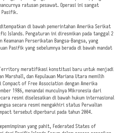
ancurnya ratusan pesawat. Operasi ini sangat
Pasifik.
a ditempatkan di bawah pemerintahan Amerika Serikat
fic Islands. Pengaturan ini diresmikan pada tanggal 2
wan Keamanan Perserikatan Bangsa-Bangsa, yang
uan Pasifik yang sebelumnya berada di bawah mandat
Territory meratifikasi konstitusi baru untuk menjadi
an Marshall, dan Kepulauan Mariana Utara memilih
i Compact of Free Association dengan Amerika
ember 1986, menandai munculnya Mikronesia dari
ara resmi diselesaikan di bawah hukum internasional
angsa secara resmi mengakhiri status Perwalian
mpact tersebut diperbarui pada tahun 2004.
kepemimpinan yang pahit, Federated States of