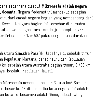
ecara sederhana disebut
Mikronesia adalah negara
, Oceania
. Negara federasi ini mencakup sebagian
erdiri dari empat negara bagian yang membentang dari
e. Keempat negara bagian ini tersebar di Samudra
hatulistiwa, dengan jarak membujur hampir 2.700 km.
erdiri dari sekitar 607 pulau dengan luas daratan
ah utara Samudra Pasifik, tepatnya di sebelah timur
dan Kepulauan Mariana, barat Nauru dan Kepulauan
00 km sebelah utara Australia bagian timur, 3.400 km
ya Honolulu, Kepulauan Hawaii.
ran Mikronesia mencakup hampir 3 juta km² Samudra
erbesar ke-14 di dunia. Ibu kota negara ini adalah
gkan kota terbesarnya adalah Weno, sebuah wilayah