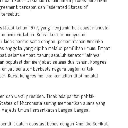
 dari Pacific Islands Forum dalam proses penarikan
Agreement tercapai dan Federated States of
 tersebut.
nstitusi tahun 1979, yang menjamin hak asasi manusia
an pemerintahan. Konstitusi ini menyusun
pi tidak persis sama dengan, pemerintahan Amerika
as anggota yang dipilih melalui pemilihan umum. Empat
bat selama empat tahun; sepuluh senator lainnya
an populasi dan menjabat selama dua tahun. Kongres
ra empat senator berbasis negara bagian untuk
if. Kursi kongres mereka kemudian diisi melalui
n dan wakil presiden. Tidak ada partai politik
 States of Micronesia sering memberikan suara yang
i Majelis Umum Perserikatan Bangsa-Bangsa.
sendiri dalam asosiasi bebas dengan Amerika Serikat,