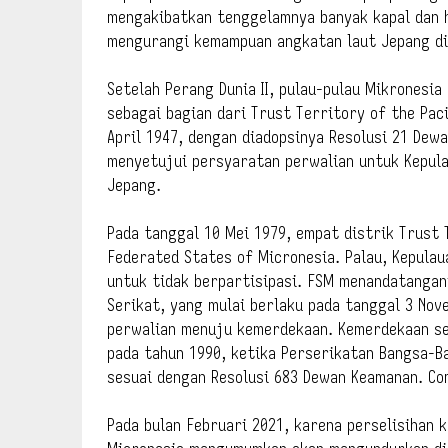
mengakibatkan tenggelamnya banyak kapal dan h
mengurangi kemampuan angkatan laut Jepang di 
Setelah Perang Dunia II, pulau-pulau Mikronesi
sebagai bagian dari Trust Territory of the Paci
April 1947, dengan diadopsinya Resolusi 21 De
menyetujui persyaratan perwalian untuk Kepula
Jepang.
Pada tanggal 10 Mei 1979, empat distrik Trust 
Federated States of Micronesia. Palau, Kepulau
untuk tidak berpartisipasi. FSM menandatangan
Serikat, yang mulai berlaku pada tanggal 3 Nov
perwalian menuju kemerdekaan. Kemerdekaan sec
pada tahun 1990, ketika Perserikatan Bangsa-B
sesuai dengan Resolusi 683 Dewan Keamanan. Co
Pada bulan Februari 2021, karena perselisihan 