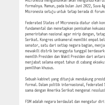
Micronesia mengumumkan akan mengundurkan diri
formalnya. Namun, pada bulan Juni 2022, Suva 
Micronesia setuju untuk tetap berada di forum
Federated States of Micronesia diatur oleh ko
fundamental dan menetapkan pemisahan kekuasa
pemerintahan nasional agar mirip dengan, teta
Serikat. Kongres unikameral memiliki empat bel
senator, satu dari setiap negara bagian, menja
mewakili distrik beranggota tunggal berdasark
memilih Presiden dan Wakil Presiden dari anta
menjabat selama empat tahun di cabang eksekut
pemilihan khusus.
Sebuah kabinet yang ditunjuk mendukung preside
formal. Dalam politik internasional, Federated
sama dengan Amerika Serikat mengenai resolus
FSM adalah negara berdaulat dan mengatur diri 