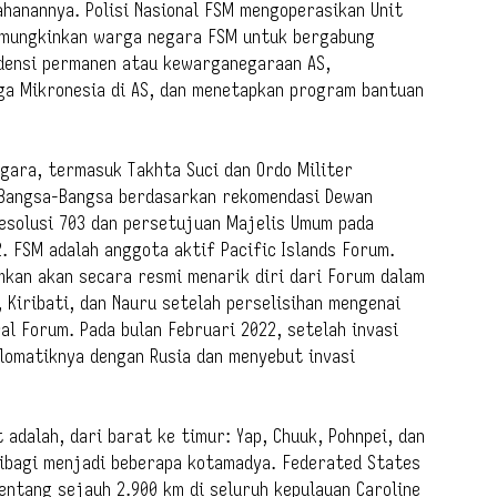
anannya. Polisi Nasional FSM mengoperasikan Unit
emungkinkan warga negara FSM untuk bergabung
idensi permanen atau kewarganegaraan AS,
ga Mikronesia di AS, dan menetapkan program bantuan
gara, termasuk Takhta Suci dan Ordo Militer
n Bangsa-Bangsa berdasarkan rekomendasi Dewan
esolusi 703 dan persetujuan Majelis Umum pada
. FSM adalah anggota aktif Pacific Islands Forum.
kan akan secara resmi menarik diri dari Forum dalam
Kiribati, dan Nauru setelah perselisihan mengenai
al Forum. Pada bulan Februari 2022, setelah invasi
lomatiknya dengan Rusia dan menyebut invasi
adalah, dari barat ke timur: Yap, Chuuk, Pohnpei, dan
dibagi menjadi beberapa kotamadya. Federated States
entang sejauh 2.900 km di seluruh kepulauan Caroline