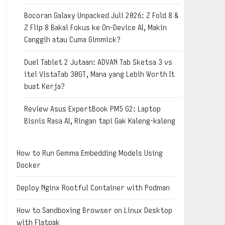
Bocoran Galaxy Unpacked Juli 2026: Z Fold 8 &
Z Flip 8 Bakal Fokus ke On-Device AI, Makin
Canggih atau Cuma Gimmick?
Duel Tablet 2 Jutaan: ADVAN Tab Sketsa 3 vs
itel VistaTab 30GT, Mana yang Lebih Worth It
buat Kerja?
Review Asus ExpertBook PM5 G2: Laptop
Bisnis Rasa AI, Ringan tapi Gak Kaleng-kaleng
How to Run Gemma Embedding Models Using
Docker
Deploy Nginx Rootful Container with Podman
How to Sandboxing Browser on Linux Desktop
with Flatpak