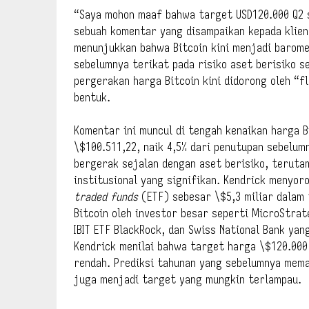
“Saya mohon maaf bahwa target USD120.000 Q2 s
sebuah komentar yang disampaikan kepada klien
menunjukkan bahwa Bitcoin kini menjadi barome
sebelumnya terikat pada risiko aset berisiko 
pergerakan harga Bitcoin kini didorong oleh “f
bentuk.
Komentar ini muncul di tengah kenaikan harga B
\$100.511,22, naik 4,5% dari penutupan sebelum
bergerak sejalan dengan aset berisiko, teruta
institusional yang signifikan. Kendrick menyor
traded funds
(ETF) sebesar \$5,3 miliar dalam 
Bitcoin oleh investor besar seperti MicroStra
IBIT ETF BlackRock, dan Swiss National Bank ya
Kendrick menilai bahwa target harga \$120.000
rendah. Prediksi tahunan yang sebelumnya mema
juga menjadi target yang mungkin terlampau.