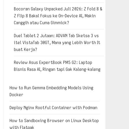
Bocoran Galaxy Unpacked Juli 2026: Z Fold 8 &
Z Flip 8 Bakal Fokus ke On-Device AI, Makin
Canggih atau Cuma Gimmick?
Duel Tablet 2 Jutaan: ADVAN Tab Sketsa 3 vs
itel VistaTab 30GT, Mana yang Lebih Worth It
buat Kerja?
Review Asus ExpertBook PM5 G2: Laptop
Bisnis Rasa AI, Ringan tapi Gak Kaleng-kaleng
How to Run Gemma Embedding Models Using
Docker
Deploy Nginx Rootful Container with Podman
How to Sandboxing Browser on Linux Desktop
with Flatpak