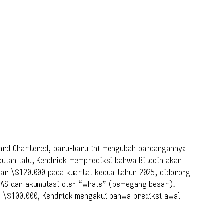
dard Chartered, baru-baru ini mengubah pandangannya
bulan lalu, Kendrick memprediksi bahwa Bitcoin akan
ar \$120.000 pada kuartal kedua tahun 2025, didorong
 AS dan akumulasi oleh “whale” (pemegang besar).
i \$100.000, Kendrick mengakui bahwa prediksi awal