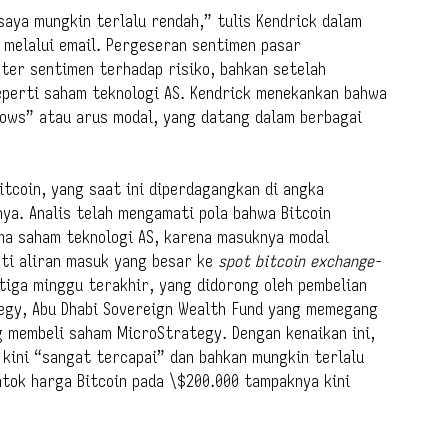
aya mungkin terlalu rendah,” tulis Kendrick dalam
 melalui email. Pergeseran sentimen pasar
ter sentimen terhadap risiko, bahkan setelah
seperti saham teknologi AS. Kendrick menekankan bahwa
lows” atau arus modal, yang datang dalam berbagai
itcoin, yang saat ini diperdagangkan di angka
nya. Analis telah mengamati pola bahwa Bitcoin
ma saham teknologi AS, karena masuknya modal
oti aliran masuk yang besar ke
spot bitcoin exchange-
tiga minggu terakhir, yang didorong oleh pembelian
tegy, Abu Dhabi Sovereign Wealth Fund yang memegang
ng membeli saham MicroStrategy. Dengan kenaikan ini,
 kini “sangat tercapai” dan bahkan mungkin terlalu
tok harga Bitcoin pada \$200.000 tampaknya kini