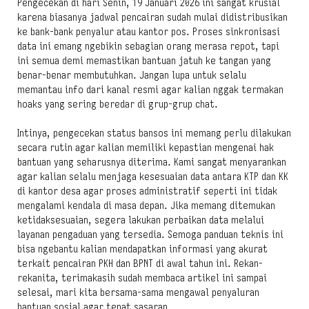
Pengecekan di hari Senin, 19 Januari 2026 ini sangat krusial
karena biasanya jadwal pencairan sudah mulai didistribusikan
ke bank-bank penyalur atau kantor pos. Proses sinkronisasi
data ini emang ngebikin sebagian orang merasa repot, tapi
ini semua demi memastikan bantuan jatuh ke tangan yang
benar-benar membutuhkan. Jangan lupa untuk selalu
memantau info dari kanal resmi agar kalian nggak termakan
hoaks yang sering beredar di grup-grup chat.
Intinya, pengecekan status bansos ini memang perlu dilakukan
secara rutin agar kalian memiliki kepastian mengenai hak
bantuan yang seharusnya diterima. Kami sangat menyarankan
agar kalian selalu menjaga kesesuaian data antara KTP dan KK
di kantor desa agar proses administratif seperti ini tidak
mengalami kendala di masa depan. Jika memang ditemukan
ketidaksesuaian, segera lakukan perbaikan data melalui
layanan pengaduan yang tersedia. Semoga panduan teknis ini
bisa ngebantu kalian mendapatkan informasi yang akurat
terkait pencairan PKH dan BPNT di awal tahun ini. Rekan-
rekanita, terimakasih sudah membaca artikel ini sampai
selesai, mari kita bersama-sama mengawal penyaluran
bantuan sosial agar tepat sasaran.