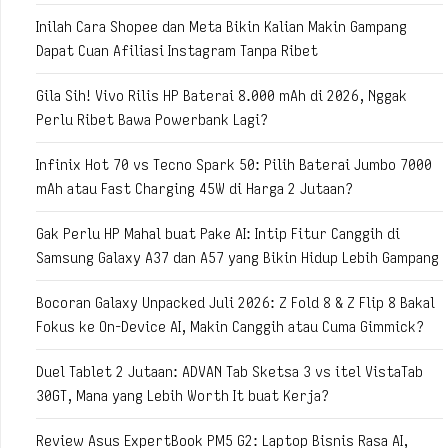
Inilah Cara Shopee dan Meta Bikin Kalian Makin Gampang
Dapat Cuan Afiliasi Instagram Tanpa Ribet
Gila Sih! Vivo Rilis HP Baterai 8.000 mAh di 2026, Nggak
Perlu Ribet Bawa Powerbank Lagi?
Infinix Hot 70 vs Tecno Spark 50: Pilih Baterai Jumbo 7000
mAh atau Fast Charging 45W di Harga 2 Jutaan?
Gak Perlu HP Mahal buat Pake AI: Intip Fitur Canggih di
Samsung Galaxy A37 dan A57 yang Bikin Hidup Lebih Gampang
Bocoran Galaxy Unpacked Juli 2026: Z Fold 8 & Z Flip 8 Bakal
Fokus ke On-Device AI, Makin Canggih atau Cuma Gimmick?
Duel Tablet 2 Jutaan: ADVAN Tab Sketsa 3 vs itel VistaTab
30GT, Mana yang Lebih Worth It buat Kerja?
Review Asus ExpertBook PM5 G2: Laptop Bisnis Rasa AI,