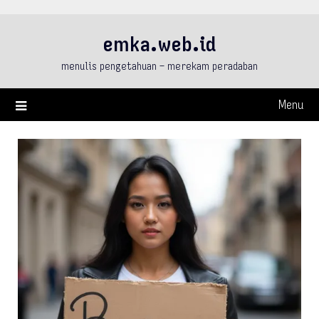
Skip
to
emka.web.id
content
menulis pengetahuan – merekam peradaban
Menu