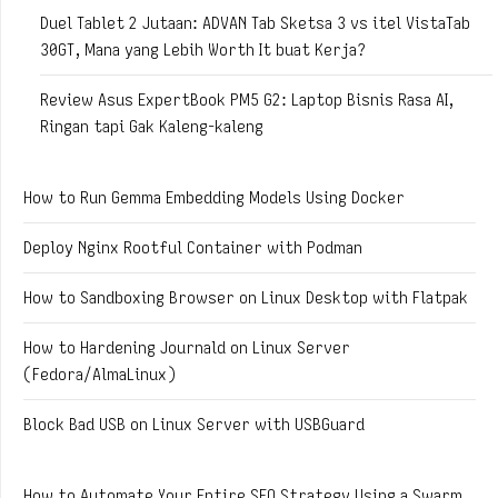
Duel Tablet 2 Jutaan: ADVAN Tab Sketsa 3 vs itel VistaTab
30GT, Mana yang Lebih Worth It buat Kerja?
Review Asus ExpertBook PM5 G2: Laptop Bisnis Rasa AI,
Ringan tapi Gak Kaleng-kaleng
How to Run Gemma Embedding Models Using Docker
Deploy Nginx Rootful Container with Podman
How to Sandboxing Browser on Linux Desktop with Flatpak
How to Hardening Journald on Linux Server
(Fedora/AlmaLinux)
Block Bad USB on Linux Server with USBGuard
How to Automate Your Entire SEO Strategy Using a Swarm