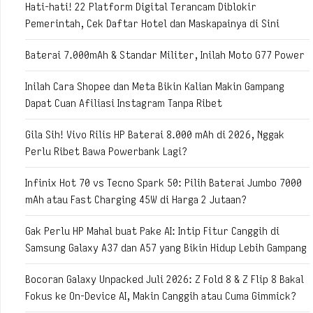
Hati-hati! 22 Platform Digital Terancam Diblokir
Pemerintah, Cek Daftar Hotel dan Maskapainya di Sini
Baterai 7.000mAh & Standar Militer, Inilah Moto G77 Power
Inilah Cara Shopee dan Meta Bikin Kalian Makin Gampang
Dapat Cuan Afiliasi Instagram Tanpa Ribet
Gila Sih! Vivo Rilis HP Baterai 8.000 mAh di 2026, Nggak
Perlu Ribet Bawa Powerbank Lagi?
Infinix Hot 70 vs Tecno Spark 50: Pilih Baterai Jumbo 7000
mAh atau Fast Charging 45W di Harga 2 Jutaan?
Gak Perlu HP Mahal buat Pake AI: Intip Fitur Canggih di
Samsung Galaxy A37 dan A57 yang Bikin Hidup Lebih Gampang
Bocoran Galaxy Unpacked Juli 2026: Z Fold 8 & Z Flip 8 Bakal
Fokus ke On-Device AI, Makin Canggih atau Cuma Gimmick?