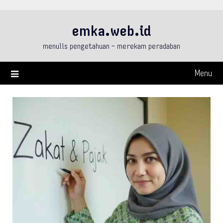
Skip
to
emka.web.id
content
menulis pengetahuan – merekam peradaban
Menu