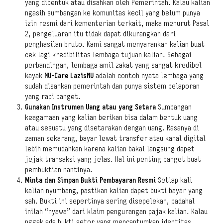
yang dibentuk atau disahkan oleh Pemerintah. Kalau kalian
ngasih sumbangan ke komunitas kecil yang belum punya
izin resmi dari kementerian terkait, maka menurut Pasal
2, pengeluaran itu tidak dapat dikurangkan dari
penghasilan bruto. Kami sangat menyarankan kalian buat
cek lagi kredibilitas lembaga tujuan kalian. Sebagai
perbandingan, lembaga amil zakat yang sangat kredibel
kayak
NU-Care LazisNU
adalah contoh nyata lembaga yang
sudah disahkan pemerintah dan punya sistem pelaporan
yang rapi banget.
Gunakan Instrumen Uang atau yang Setara
Sumbangan
keagamaan yang kalian berikan bisa dalam bentuk uang
atau sesuatu yang disetarakan dengan uang. Rasanya di
zaman sekarang, bayar lewat transfer atau kanal digital
lebih memudahkan karena kalian bakal langsung dapet
jejak transaksi yang jelas. Hal ini penting banget buat
pembuktian nantinya.
Minta dan Simpan Bukti Pembayaran Resmi
Setiap kali
kalian nyumbang, pastikan kalian dapet bukti bayar yang
sah. Bukti ini sepertinya sering disepelekan, padahal
inilah “nyawa” dari klaim pengurangan pajak kalian. Kalau
nggak ada bukti setor yang mencantumkan identitas