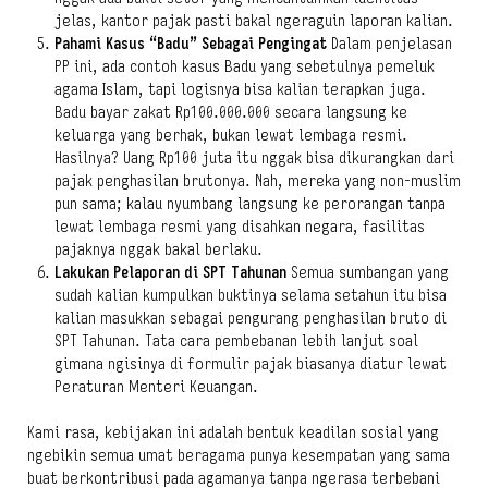
jelas, kantor pajak pasti bakal ngeraguin laporan kalian.
Pahami Kasus “Badu” Sebagai Pengingat
Dalam penjelasan
PP ini, ada contoh kasus Badu yang sebetulnya pemeluk
agama Islam, tapi logisnya bisa kalian terapkan juga.
Badu bayar zakat Rp100.000.000 secara langsung ke
keluarga yang berhak, bukan lewat lembaga resmi.
Hasilnya? Uang Rp100 juta itu nggak bisa dikurangkan dari
pajak penghasilan brutonya. Nah, mereka yang non-muslim
pun sama; kalau nyumbang langsung ke perorangan tanpa
lewat lembaga resmi yang disahkan negara, fasilitas
pajaknya nggak bakal berlaku.
Lakukan Pelaporan di SPT Tahunan
Semua sumbangan yang
sudah kalian kumpulkan buktinya selama setahun itu bisa
kalian masukkan sebagai pengurang penghasilan bruto di
SPT Tahunan. Tata cara pembebanan lebih lanjut soal
gimana ngisinya di formulir pajak biasanya diatur lewat
Peraturan Menteri Keuangan.
Kami rasa, kebijakan ini adalah bentuk keadilan sosial yang
ngebikin semua umat beragama punya kesempatan yang sama
buat berkontribusi pada agamanya tanpa ngerasa terbebani