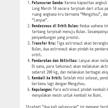
Peluncuran Ganda:
Karena kapasitas angkut 
Long March 10 secara terpisah dari situs 
ruang angkasa kru bernama “Mengzhou”, da
“Lanyue”.
Rendezvous di Orbit Bulan:
Kedua wahana ini
terbang terpisah menuju Bulan. Sesampainya
penyambungan yang presisi.
Transfer Kru:
Tiga astronaut akan berangk
Bulan, dua astronaut akan pindah ke pendar
orbit.
Pendaratan dan Aktivitas:
Lanyue akan mela
Di sana, para taikonaut akan melakukan akt
seberat 200 kg, dan melakukan berbagai eks
Kembali ke Orbit:
Setelah misi selesai, pend
bertemu lagi dengan Mengzhou.
Kepulangan:
Para astronaut pindah kembali 
menyalakan mesin untuk kembali ke Bumi.
Strategi “dua kali peluncuran” ini memang ter