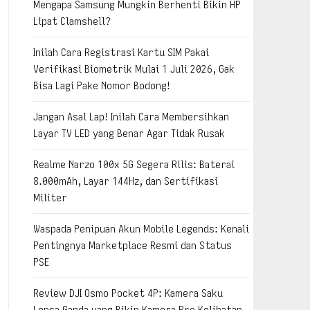
Mengapa Samsung Mungkin Berhenti Bikin HP
Lipat Clamshell?
Inilah Cara Registrasi Kartu SIM Pakai
Verifikasi Biometrik Mulai 1 Juli 2026, Gak
Bisa Lagi Pake Nomor Bodong!
Jangan Asal Lap! Inilah Cara Membersihkan
Layar TV LED yang Benar Agar Tidak Rusak
Realme Narzo 100x 5G Segera Rilis: Baterai
8.000mAh, Layar 144Hz, dan Sertifikasi
Militer
Waspada Penipuan Akun Mobile Legends: Kenali
Pentingnya Marketplace Resmi dan Status
PSE
Review DJI Osmo Pocket 4P: Kamera Saku
Lensa Ganda yang Bikin Kamera Pro Kelihatan