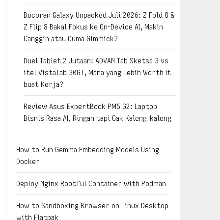
Bocoran Galaxy Unpacked Juli 2026: Z Fold 8 &
Z Flip 8 Bakal Fokus ke On-Device AI, Makin
Canggih atau Cuma Gimmick?
Duel Tablet 2 Jutaan: ADVAN Tab Sketsa 3 vs
itel VistaTab 30GT, Mana yang Lebih Worth It
buat Kerja?
Review Asus ExpertBook PM5 G2: Laptop
Bisnis Rasa AI, Ringan tapi Gak Kaleng-kaleng
How to Run Gemma Embedding Models Using
Docker
Deploy Nginx Rootful Container with Podman
How to Sandboxing Browser on Linux Desktop
with Flatpak