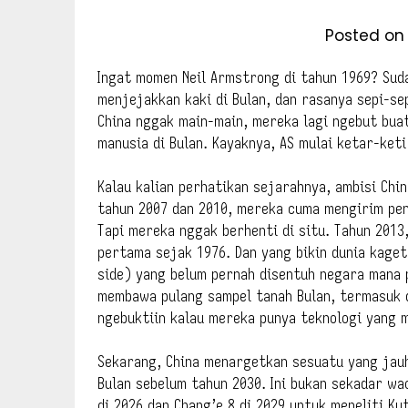
Posted on
Ingat momen Neil Armstrong di tahun 1969? Sud
menjejakkan kaki di Bulan, dan rasanya sepi-se
China nggak main-main, mereka lagi ngebut buat
manusia di Bulan. Kayaknya, AS mulai ketar-keti
Kalau kalian perhatikan sejarahnya, ambisi China
tahun 2007 dan 2010, mereka cuma mengirim pe
Tapi mereka nggak berhenti di situ. Tahun 201
pertama sejak 1976. Dan yang bikin dunia kaget
side) yang belum pernah disentuh negara mana p
membawa pulang sampel tanah Bulan, termasuk d
ngebuktiin kalau mereka punya teknologi yang 
Sekarang, China menargetkan sesuatu yang jauh
Bulan sebelum tahun 2030. Ini bukan sekadar wa
di 2026 dan Chang’e 8 di 2029 untuk meneliti K