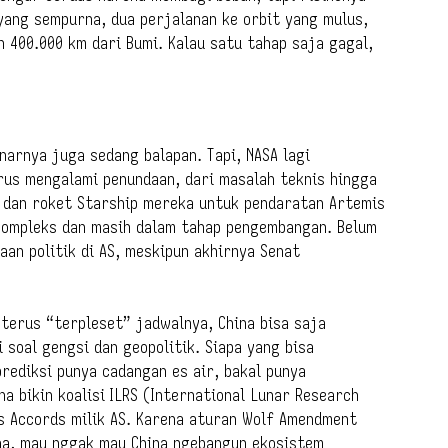
yang sempurna, dua perjalanan ke orbit yang mulus,
 400.000 km dari Bumi. Kalau satu tahap saja gagal,
narnya juga sedang balapan. Tapi, NASA lagi
rus mengalami penundaan, dari masalah teknis hingga
 dan roket Starship mereka untuk pendaratan Artemis
 kompleks dan masih dalam tahap pengembangan. Belum
aan politik di AS, meskipun akhirnya Senat
 terus “terpleset” jadwalnya, China bisa saja
i soal gengsi dan geopolitik. Siapa yang bisa
rediksi punya cadangan es air, bakal punya
a bikin koalisi ILRS (International Lunar Research
s Accords milik AS. Karena aturan Wolf Amendment
na, mau nggak mau China ngebangun ekosistem