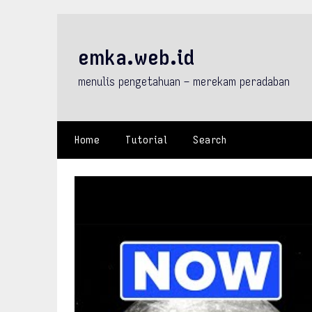
Skip
to
content
emka.web.id
menulis pengetahuan – merekam peradaban
Home
Tutorial
Search