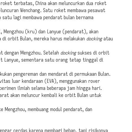
roket terbatas, China akan meluncurkan dua roket
peluncuran Wenchang. Satu roket membawa pesawat
n satu lagi membawa pendarat bulan bernama
, Mengzhou (kru) dan Lanyue (pendarat), akan
 di orbit Bulan, mereka harus melakukan
docking
atau
at dengan Mengzhou. Setelah
docking
sukses di orbit
at Lanyue, sementara satu orang tetap tinggal di
kukan pengereman dan mendarat di permukaan Bulan.
ivitas luar kendaraan (EVA), menggunakan rover
perimen ilmiah selama beberapa jam hingga hari.
arat akan meluncur kembali ke orbit Bulan untuk
ke Mengzhou, membuang modul pendarat, dan
dengar cerdas karena membagi beban, tapi risikonya