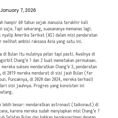
 January 7, 2026
ah hampir 60 tahun sejak manusia terakhir kali
pi saja. Tapi sekarang, suasananya memanas lagi.
 nyalip Amerika Serikat (AS) dalam misi pendaratan
r melihat ambisi raksasa Asia yang satu ini.
 di Bulan itu mulainya pelan tapi pasti. Awalnya di
ngorbit Chang’e 1 dan 2 buat memetakan permukaan.
3, mereka sukses mendaratkan Chang’e 3, pendaratan
, di 2019 mereka mendarat di sisi jauh Bulan (far
un. Puncaknya, di 2020 dan 2024, mereka berhasil
ari sisi jauhnya. Progres yang konsisten ini
matang.
 lebih besar: mendaratkan astronaut (taikonaut) di
cana, karena mereka sudah menyiapkan misi Chang’e 7
utub Selatan Bulan dan bahkan bereksperimen dengan