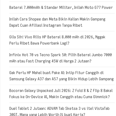
Baterai 7.000mAh & Standar Militer, Inilah Moto G77 Power
Inilah Cara Shopee dan Meta Bikin Kalian Makin Gampang
Dapat Cuan Afiliasi Instagram Tanpa Ribet
Gila Sih! Vivo Rilis HP Baterai 8.000 mAh di 2026, Nggak
Perlu Ribet Bawa Powerbank Lagi?
Infinix Hot 70 vs Tecno Spark 50: Pilih Baterai Jumbo 7000
mAh atau Fast Charging 45W di Harga 2 Jutaan?
Gak Perlu HP Mahal buat Pake AI: Intip Fitur Canggih di
Samsung Galaxy A37 dan A57 yang Bikin Hidup Lebih Gampang
Bocoran Galaxy Unpacked Juli 2026: Z Fold 8 & Z Flip 8 Bakal
Fokus ke On-Device AI, Makin Canggih atau Cuma Gimmick?
Duel Tablet 2 Jutaan: ADVAN Tab Sketsa 3 vs itel VistaTab
30GT, Mana yang Lebih Worth It buat Kerja?