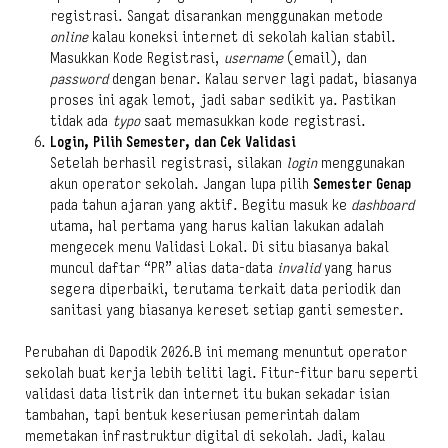
registrasi. Sangat disarankan menggunakan metode
online
kalau koneksi internet di sekolah kalian stabil.
Masukkan Kode Registrasi,
username
(email), dan
password
dengan benar. Kalau server lagi padat, biasanya
proses ini agak lemot, jadi sabar sedikit ya. Pastikan
tidak ada
typo
saat memasukkan kode registrasi.
Login, Pilih Semester, dan Cek Validasi
Setelah berhasil registrasi, silakan
login
menggunakan
akun operator sekolah. Jangan lupa pilih
Semester Genap
pada tahun ajaran yang aktif. Begitu masuk ke
dashboard
utama, hal pertama yang harus kalian lakukan adalah
mengecek menu Validasi Lokal. Di situ biasanya bakal
muncul daftar “PR” alias data-data
invalid
yang harus
segera diperbaiki, terutama terkait data periodik dan
sanitasi yang biasanya kereset setiap ganti semester.
Perubahan di Dapodik 2026.B ini memang menuntut operator
sekolah buat kerja lebih teliti lagi. Fitur-fitur baru seperti
validasi data listrik dan internet itu bukan sekadar isian
tambahan, tapi bentuk keseriusan pemerintah dalam
memetakan infrastruktur digital di sekolah. Jadi, kalau