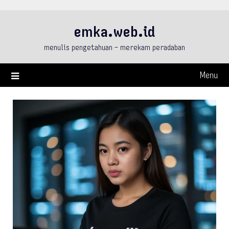
Skip
to
emka.web.id
content
menulis pengetahuan – merekam peradaban
Menu