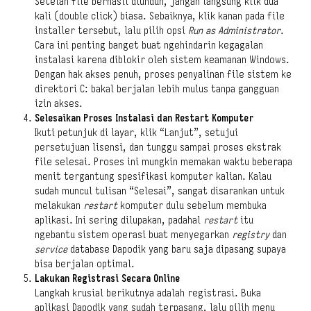
Setelah file berhasil diunduh, jangan langsung klik dua
kali (double click) biasa. Sebaiknya, klik kanan pada file
installer tersebut, lalu pilih opsi
Run as Administrator
.
Cara ini penting banget buat ngehindarin kegagalan
instalasi karena diblokir oleh sistem keamanan Windows.
Dengan hak akses penuh, proses penyalinan file sistem ke
direktori C: bakal berjalan lebih mulus tanpa gangguan
izin akses.
Selesaikan Proses Instalasi dan Restart Komputer
Ikuti petunjuk di layar, klik “Lanjut”, setujui
persetujuan lisensi, dan tunggu sampai proses ekstrak
file selesai. Proses ini mungkin memakan waktu beberapa
menit tergantung spesifikasi komputer kalian. Kalau
sudah muncul tulisan “Selesai”, sangat disarankan untuk
melakukan
restart
komputer dulu sebelum membuka
aplikasi. Ini sering dilupakan, padahal
restart
itu
ngebantu sistem operasi buat menyegarkan
registry
dan
service
database Dapodik yang baru saja dipasang supaya
bisa berjalan optimal.
Lakukan Registrasi Secara Online
Langkah krusial berikutnya adalah registrasi. Buka
aplikasi Dapodik yang sudah terpasang, lalu pilih menu