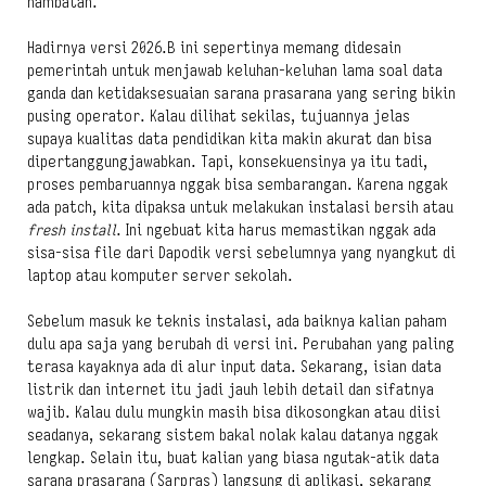
hambatan.
Hadirnya versi 2026.B ini sepertinya memang didesain
pemerintah untuk menjawab keluhan-keluhan lama soal data
ganda dan ketidaksesuaian sarana prasarana yang sering bikin
pusing operator. Kalau dilihat sekilas, tujuannya jelas
supaya kualitas data pendidikan kita makin akurat dan bisa
dipertanggungjawabkan. Tapi, konsekuensinya ya itu tadi,
proses pembaruannya nggak bisa sembarangan. Karena nggak
ada patch, kita dipaksa untuk melakukan instalasi bersih atau
fresh install
. Ini ngebuat kita harus memastikan nggak ada
sisa-sisa file dari Dapodik versi sebelumnya yang nyangkut di
laptop atau komputer server sekolah.
Sebelum masuk ke teknis instalasi, ada baiknya kalian paham
dulu apa saja yang berubah di versi ini. Perubahan yang paling
terasa kayaknya ada di alur input data. Sekarang, isian data
listrik dan internet itu jadi jauh lebih detail dan sifatnya
wajib. Kalau dulu mungkin masih bisa dikosongkan atau diisi
seadanya, sekarang sistem bakal nolak kalau datanya nggak
lengkap. Selain itu, buat kalian yang biasa ngutak-atik data
sarana prasarana (Sarpras) langsung di aplikasi, sekarang