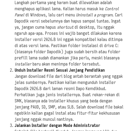
Langkah pertama yang haram buat dilewatkan adalah
menghapus aplikasi lama. Kalian harus masuk ke
Control
Panel
di Windows, lalu cari menu
Uninstall a program
. Cari
Dapodik versi sebelumnya dan hapus sampai tuntas. Ingat
ya, jangan cuma hapus
shortcut
di desktop, itu nggak
ngaruh apa-apa. Proses ini wajib banget dilakukan karena
installer versi 2026.B ini nggak kompatibel kalau ditimpa
di atas versi lama. Pastikan folder instalasi di drive C:
(biasanya folder Dapodik) juga sudah bersih atau folder
prefill lama sudah diamankan jika perlu, meski biasanya
installer
baru akan menimpa folder tersebut.
Unduh Installer Resmi Sesuai Jenjang Pendidikan
Jangan download file dari blog antah berantah yang nggak
jelas sumbernya. Pastikan kalian mengunduh installer
Dapodik 2026.B dari laman resmi Dapo Kemdikbud.
Perhatikan juga jenis installernya. Buat rekan-rekan di
SMK, biasanya ada installer khusus yang beda dengan
jenjang PAUD, SD, SMP, atau SLB. Salah download file bakal
ngebikin kalian gagal instal atau fitur-fitur kekhususan
jenjang nggak muncul nantinya.
Jalankan Installer dengan Mode Administrator