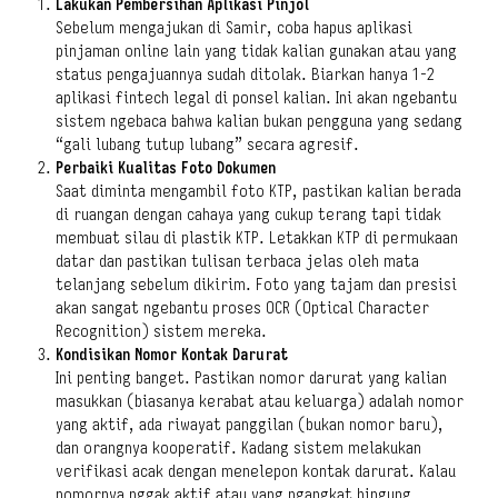
Lakukan Pembersihan Aplikasi Pinjol
Sebelum mengajukan di Samir, coba hapus aplikasi
pinjaman online lain yang tidak kalian gunakan atau yang
status pengajuannya sudah ditolak. Biarkan hanya 1-2
aplikasi fintech legal di ponsel kalian. Ini akan ngebantu
sistem ngebaca bahwa kalian bukan pengguna yang sedang
“gali lubang tutup lubang” secara agresif.
Perbaiki Kualitas Foto Dokumen
Saat diminta mengambil foto KTP, pastikan kalian berada
di ruangan dengan cahaya yang cukup terang tapi tidak
membuat silau di plastik KTP. Letakkan KTP di permukaan
datar dan pastikan tulisan terbaca jelas oleh mata
telanjang sebelum dikirim. Foto yang tajam dan presisi
akan sangat ngebantu proses OCR (Optical Character
Recognition) sistem mereka.
Kondisikan Nomor Kontak Darurat
Ini penting banget. Pastikan nomor darurat yang kalian
masukkan (biasanya kerabat atau keluarga) adalah nomor
yang aktif, ada riwayat panggilan (bukan nomor baru),
dan orangnya kooperatif. Kadang sistem melakukan
verifikasi acak dengan menelepon kontak darurat. Kalau
nomornya nggak aktif atau yang ngangkat bingung,