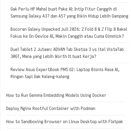
Gak Perlu HP Mahal buat Pake AI: Intip Fitur Canggih di
Samsung Galaxy A37 dan A57 yang Bikin Hidup Lebih Gampang
Bocoran Galaxy Unpacked Juli 2026: Z Fold 8 & Z Flip 8 Bakal
Fokus ke On-Device AI, Makin Canggih atau Cuma Gimmick?
Duel Tablet 2 Jutaan: ADVAN Tab Sketsa 3 vs itel VistaTab
30GT, Mana yang Lebih Worth It buat Kerja?
Review Asus ExpertBook PM5 G2: Laptop Bisnis Rasa AI,
Ringan tapi Gak Kaleng-kaleng
How to Run Gemma Embedding Models Using Docker
Deploy Nginx Rootful Container with Podman
How to Sandboxing Browser on Linux Desktop with Flatpak