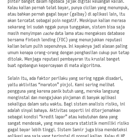
pinter banget dalam ngebaca jejak digital keuangan kalian.
Kalau kalian pernah telat bayar, punya cicilan yang menumpuk,
atau bahkan pernah gagal bayar (galbay) di aplikasi lain, itu
akan tercatat sebagai poin negatif. Meskipun kalian merasa
sekarang ini sudah nggak punya tunggakan, sistem bisa saja
masih menyimpan
cache
data lama atau mengakses database
bersama fintech lending (FDC) yang menunjukkan reputasi
kalian belum pulih sepenuhnya. Ini kayaknya jadi alasan paling
umum kenapa orang-orang dengan penghasilan cukup pun tetap
ditolak. Menjaga reputasi pembayaran itu krusial banget
buat ngebangun kepercayaan di mata algoritma.
Selain itu, ada faktor perilaku yang sering nggak disadari,
yaitu aktivitas “maraton” pinjol. Kami sering melihat
pengguna yang karena panik butuh uang, mereka langsung
menginstal dan mengajukan pinjaman di banyak aplikasi
sekaligus dalam satu waktu. Bagi sistem analisis risiko, ini
adalah sinyal bahaya. Aktivitas seperti ini diterjemahkan
sebagai kondisi “kredit lapar” atau kebutuhan dana yang
sangat mendesak, yang mana secara statistik memiliki risiko
gagal bayar lebih tinggi. Sistem Samir juga bisa mendeteksi
aplikasi apa saja yang terinstal di ponsel kalian. Kalau di HP