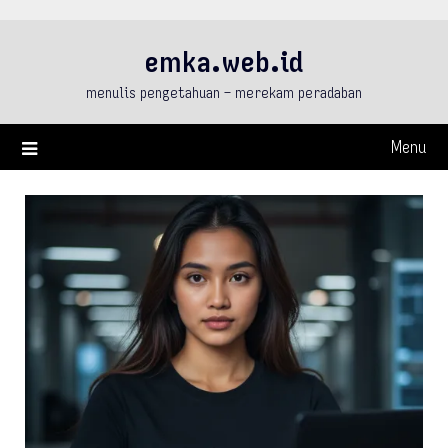
Skip
to
emka.web.id
content
menulis pengetahuan – merekam peradaban
Menu