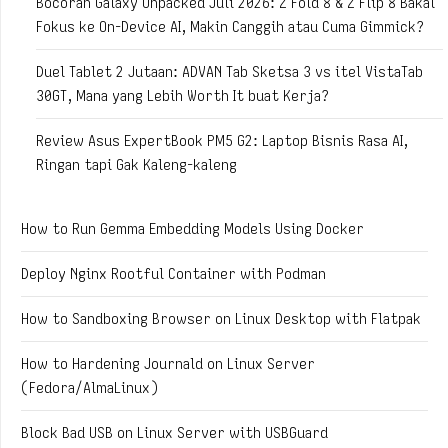
Bocoran Galaxy Unpacked Juli 2026: Z Fold 8 & Z Flip 8 Bakal
Fokus ke On-Device AI, Makin Canggih atau Cuma Gimmick?
Duel Tablet 2 Jutaan: ADVAN Tab Sketsa 3 vs itel VistaTab
30GT, Mana yang Lebih Worth It buat Kerja?
Review Asus ExpertBook PM5 G2: Laptop Bisnis Rasa AI,
Ringan tapi Gak Kaleng-kaleng
How to Run Gemma Embedding Models Using Docker
Deploy Nginx Rootful Container with Podman
How to Sandboxing Browser on Linux Desktop with Flatpak
How to Hardening Journald on Linux Server
(Fedora/AlmaLinux)
Block Bad USB on Linux Server with USBGuard