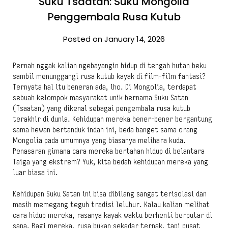
Suku Tsaatan: Suku Mongolia
Penggembala Rusa Kutub
Posted on January 14, 2026
Pernah nggak kalian ngebayangin hidup di tengah hutan beku
sambil menunggangi rusa kutub kayak di film-film fantasi?
Ternyata hal itu beneran ada, lho. Di Mongolia, terdapat
sebuah kelompok masyarakat unik bernama Suku Satan
(Tsaatan) yang dikenal sebagai pengembala rusa kutub
terakhir di dunia. Kehidupan mereka bener-bener bergantung
sama hewan bertanduk indah ini, beda banget sama orang
Mongolia pada umumnya yang biasanya melihara kuda.
Penasaran gimana cara mereka bertahan hidup di belantara
Taiga yang ekstrem? Yuk, kita bedah kehidupan mereka yang
luar biasa ini.
Kehidupan Suku Satan ini bisa dibilang sangat terisolasi dan
masih memegang teguh tradisi leluhur. Kalau kalian melihat
cara hidup mereka, rasanya kayak waktu berhenti berputar di
sana. Bagi mereka, rusa bukan sekadar ternak, tapi pusat