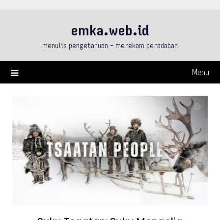
Skip
to
emka.web.id
content
menulis pengetahuan – merekam peradaban
Menu