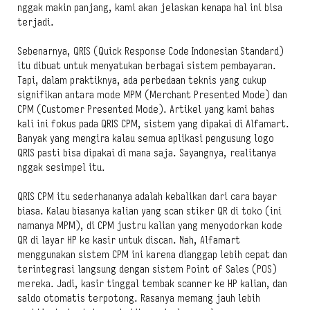
nggak makin panjang, kami akan jelaskan kenapa hal ini bisa
terjadi.
Sebenarnya, QRIS (Quick Response Code Indonesian Standard)
itu dibuat untuk menyatukan berbagai sistem pembayaran.
Tapi, dalam praktiknya, ada perbedaan teknis yang cukup
signifikan antara mode MPM (Merchant Presented Mode) dan
CPM (Customer Presented Mode). Artikel yang kami bahas
kali ini fokus pada QRIS CPM, sistem yang dipakai di Alfamart.
Banyak yang mengira kalau semua aplikasi pengusung logo
QRIS pasti bisa dipakai di mana saja. Sayangnya, realitanya
nggak sesimpel itu.
QRIS CPM itu sederhananya adalah kebalikan dari cara bayar
biasa. Kalau biasanya kalian yang scan stiker QR di toko (ini
namanya MPM), di CPM justru kalian yang menyodorkan kode
QR di layar HP ke kasir untuk discan. Nah, Alfamart
menggunakan sistem CPM ini karena dianggap lebih cepat dan
terintegrasi langsung dengan sistem Point of Sales (POS)
mereka. Jadi, kasir tinggal tembak scanner ke HP kalian, dan
saldo otomatis terpotong. Rasanya memang jauh lebih