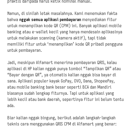
praktis daripada harus ketik nominal manual.
Namun, di sinilah letak masalahnya. Kami menemukan fakta
bahwa
nggak semua aplikasi pembayaran
menyediakan fitur
untuk menampilkan kode QR (CPM) ini. Banyak aplikasi mobile
banking atau e-wallet kecil yang hanya mendesain aplikasinya
untuk melakukan scanning (kamera aktif), tapi tidak
memiliki fitur untuk ‘menampilkan’ kode QR pribadi pengguna
untuk pembayaran.
Jadi, meskipun Alfamart menerima pembayaran QRIS, kalau
aplikasi di HP kalian nggak punya tombol “Tampilkan QR” atau
“Bayar dengan QR”, ya otomatis kalian nggak bisa bayar di
sana. Aplikasi populer kayak GoPay, OVO, Dana, ShopeePay,
atau mobile banking bank besar seperti BCA dan Mandiri
biasanya sudah lengkap fiturnya. Tapi untuk aplikasi yang
lebih kecil atau bank daerah, sepertinya fitur ini belum tentu
ada.
Biar kalian nggak bingung, berikut adalah langkah-langkah
teknis cara menggunakan QRIS CPM di Alfamart yang benar: