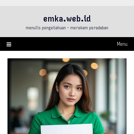
Skip
to
emka.web.id
content
menulis pengetahuan – merekam peradaban
Menu