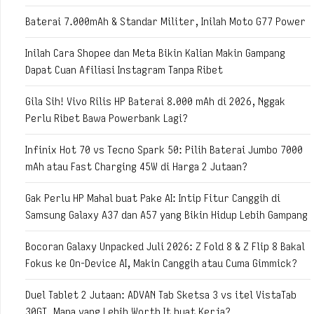
Baterai 7.000mAh & Standar Militer, Inilah Moto G77 Power
Inilah Cara Shopee dan Meta Bikin Kalian Makin Gampang
Dapat Cuan Afiliasi Instagram Tanpa Ribet
Gila Sih! Vivo Rilis HP Baterai 8.000 mAh di 2026, Nggak
Perlu Ribet Bawa Powerbank Lagi?
Infinix Hot 70 vs Tecno Spark 50: Pilih Baterai Jumbo 7000
mAh atau Fast Charging 45W di Harga 2 Jutaan?
Gak Perlu HP Mahal buat Pake AI: Intip Fitur Canggih di
Samsung Galaxy A37 dan A57 yang Bikin Hidup Lebih Gampang
Bocoran Galaxy Unpacked Juli 2026: Z Fold 8 & Z Flip 8 Bakal
Fokus ke On-Device AI, Makin Canggih atau Cuma Gimmick?
Duel Tablet 2 Jutaan: ADVAN Tab Sketsa 3 vs itel VistaTab
30GT, Mana yang Lebih Worth It buat Kerja?